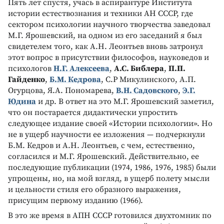
Пять лет спустя, учась в аспирантуре Института
истории естествознания и техники АН СССР, где
сектором психологии научного творчества заведовал
М.Г. Ярошевский, на одном из его заседаний я был
свидетелем того, как А.Н. Леонтьев вновь затронул
этот вопрос в присутствии философов, науковедов и
психологов
Н.Г. Алексеева
,
А.С. Библера
,
П.П.
Гайденко
,
Б.М. Кедрова
, C.P Микулинского, А.П.
Огурцова, Я.А. Пономарева,
В.Н. Садовского
,
Э.Г.
Юдина
и др. В ответ на это М.Г. Ярошевский заметил,
что он постарается дидактически упростить
следующее издание своей «Истории психологии». Но
не в ущерб научности ее изложения — подчеркнули
Б.М. Кедров и А.Н. Леонтьев, с чем, естественно,
согласился и М.Г. Ярошевский. Действительно, ее
последующие публикации (1974, 1986, 1976, 1985) были
упрощены, но, на мой взгляд, в ущерб полету мысли
и цельности стиля его образного выражения,
присущим первому изданию (1966).
В это же время в АПН СССР готовился двухтомник по