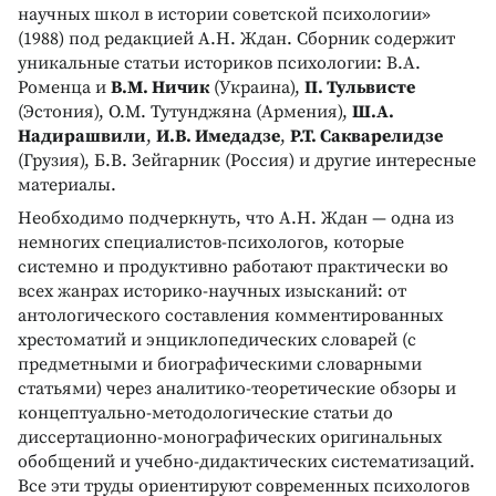
научных школ в истории советской психологии»
(1988) под редакцией А.Н. Ждан. Сборник содержит
уникальные статьи историков психологии: В.А.
Роменца и
В.М. Ничик
(Украина),
П. Тульвисте
(Эстония), О.М. Тутунджяна (Армения),
Ш.А.
Надирашвили
,
И.В. Имедадзе
,
Р.Т. Сакварелидзе
(Грузия), Б.В. Зейгарник (Россия) и другие интересные
материалы.
Необходимо подчеркнуть, что А.Н. Ждан — одна из
немногих специалистов-психологов, которые
системно и продуктивно работают практически во
всех жанрах историко-научных изысканий: от
антологического составления комментированных
хрестоматий и энциклопедических словарей (с
предметными и биографическими словарными
статьями) через аналитико-теоретические обзоры и
концептуально-методологические статьи до
диссертационно-монографических оригинальных
обобщений и учебно-дидактических систематизаций.
Все эти труды ориентируют современных психологов