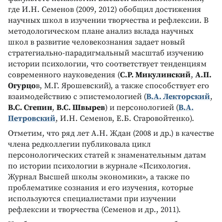
где И.Н. Семенов (2009, 2012) обобщил достижения
научных школ в изучении творчества и рефлексии. В
методологическом плане анализ вклада научных
школ в развитие человекознания задает новый
стратегиально-парадигмальный масштаб изучению
истории психологии, что соответствует тенденциям
современного науковедения (
С.Р. Микулинский
,
А.П.
Огурцо
в, М.Г. Ярошевский), а также способствует его
взаимодействию с эпистемологией (
В.А. Лекторский
,
В.С. Степин
,
В.С. Швырев
) и персонологией (
В.А.
Петровский
, И.Н. Семенов, Е.Б. Старовойтенко).
Отметим, что ряд лет А.Н. Ждан (2008 и др.) в качестве
члена редколлегии публиковала цикл
персонологических статей к знаменательным датам
по истории психологии в журнале «Психология.
Журнал Высшей школы экономики», а также по
проблематике сознания и его изучения, которые
используются специалистами при изучении
рефлексии и творчества (Семенов и др., 2011).