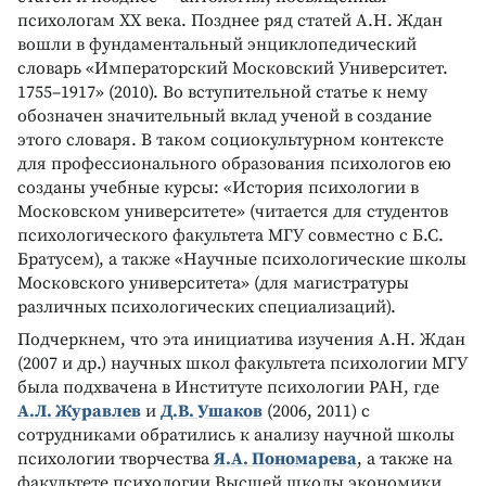
психологам ХХ века. Позднее ряд статей А.Н. Ждан
вошли в фундаментальный энциклопедический
словарь «Императорский Московский Университет.
1755–1917» (2010). Во вступительной статье к нему
обозначен значительный вклад ученой в создание
этого словаря. В таком социокультурном контексте
для профессионального образования психологов ею
созданы учебные курсы: «История психологии в
Московском университете» (читается для студентов
психологического факультета МГУ совместно с Б.С.
Братусем), а также «Научные психологические школы
Московского университета» (для магистратуры
различных психологических специализаций).
Подчеркнем, что эта инициатива изучения А.Н. Ждан
(2007 и др.) научных школ факультета психологии МГУ
была подхвачена в Институте психологии РАН, где
А.Л. Журавлев
и
Д.В. Ушаков
(2006, 2011) с
сотрудниками обратились к анализу научной школы
психологии творчества
Я.А. Пономарева
, а также на
факультете психологии Высшей школы экономики,