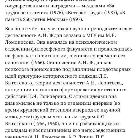
государственными наградами — медалями «За
трудовое отличие» (1976), «Ветеран труда» (1987), «В
память 850-летия Москвы» (1997).
Вся более чем полувековая научно-преподавательская
деятельность А.Н. Ждан связана с МГУ им М.В.
Ломоносова. Она началась на психологическом
отделении философского факультета и продолжилась
на факультете психологии, начиная со времени его
основания (1966). Становление А.Н. Ждан как
психолога происходило под влиянием плодотворных
идей культурно-исторического подхода Л.С.
Выготского, теории деятельности А.Н. Леонтьева,
концепции поэтапного формирования умственных
действий П.Я. Гальперина. С этими идеями она
знакомилась не только по изданным впервые (во
время хрущевской оттепели в период ее научной
молодости) фундаментальным трудам Л.С.
Выготского (1956, 1960), но и по развивающим их
докладам и воспоминаниям его непосредственных
учеников (А.Н. Леонтьева, А.Р. Лурии, П.Я.