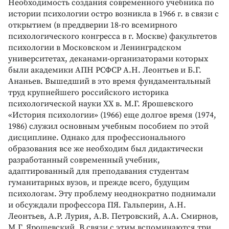
Необходимость создания современного учебника по
истории психологии остро возникла в 1966 г. в связи с
открытием (в преддверии 18-го всемирного
психологического конгресса в г. Москве) факультетов
психологии в Московском и Ленинградском
университетах, деканами-организаторами которых
были академики АПН РСФСР А.Н. Леонтьев и Б.Г.
Ананьев. Вышедший в это время фундаментальный
труд крупнейшего российского историка
психологической науки ХХ в. М.Г. Ярошевского
«История психологии» (1966) еще долгое время (1974,
1986) служил основным учебным пособием по этой
дисциплине. Однако для профессионального
образования все же необходим был дидактически
разработанный современный учебник,
адаптированный для преподавания студентам
гуманитарных вузов, и прежде всего, будущим
психологам. Эту проблему неоднократно поднимали
и обсуждали профессора ПЯ. Гальперин, А.Н.
Леонтьев, А.Р. Лурия, А.В. Петровский, А.А. Смирнов,
М.Г. Ярошевский. В связи с этим вспоминаются три