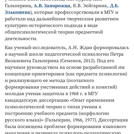
Гальперина,
А.В. Запорожца
, Б.В. Зейгарник,
Д.Б.
Эльконина
), которые профессорствовали в МГУ и
работали над дальнейшим творческим развитием
культурно-исторического подхода в виде
общепсихологической теории предметной
деятельности.
Как ученый-исследователь, А.Н. Ждан формировалась
в научной школе педагогической психологии Петра
Яковлевича Гальперина (Семенов, 2012). Под его
научным руководством на основе разработанной им
концепции ориентировки (как предмета психологии)
и реализующего ее метода (поэтапного
формирования умственных действий и понятий)
молодая ученая защитила в 1968 г. в МГУ
кандидатскую диссертацию «Опыт применения
психологической теории о типах учения к
построению учебного предмета (морфологии
русского языка)» (Гальперин, 1966, 1977). Диссертация
была посвящена проблеме формирования языкового
мышления и развивала психолого-педагогическую