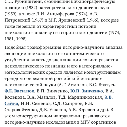
С.Л. Рубинштейн, сменивший библиографическую
позицию (1932) на теоретико-методологическую
(1959), а также Л.И. Анцыферова (1974), А.В.
Петровский (1967) и М.Г. Ярошевский (1966), которые
тоже перешли от характеристики истории
психологии к анализу ее теории и методологии (1974,
1981, 1998).
Подобная трансформация историко-научного анализа
эволюции психологии и его эпистемического
углубления вплоть до экспликации логики развития
психологического познания и его категориально-
методологических средств является конструктивным
трендом современной российской историко-
психологической науки (А.Г. Асмолов, Б.С. Братусь,
Ф.Е. Василюк
, В.П. Зинченко,
Ю.П. Зинченко
, В.А.
Кольцова, В.А. Мазилов, Т.Д. Марцинковская,
Э.В.
Сайко
, И.Н. Семенов, С.Д. Смирнов, Е.Б.
Старовойтенко, Д.В. Ушаков, А.В. Юревич и др.). В
этом конструктивном направлении развиваются
историко-научные исследования в МГУ соратников