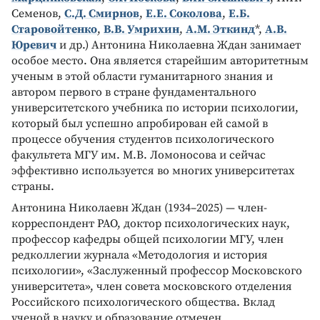
Семенов,
С.Д. Смирнов
,
Е.Е. Соколова
,
Е.Б.
Старовойтенко
,
В.В. Умрихин
,
А.М. Эткинд
*,
А.В.
Юревич
и др.) Антонина Николаевна Ждан занимает
особое место. Она является старейшим авторитетным
ученым в этой области гуманитарного знания и
автором первого в стране фундаментального
университетского учебника по истории психологии,
который был успешно апробирован ей самой в
процессе обучения студентов психологического
факультета МГУ им. М.В. Ломоносова и сейчас
эффективно используется во многих университетах
страны.
Антонина Николаевн Ждан (1934–2025) — член-
корреспондент РАО, доктор психологических наук,
профессор кафедры общей психологии МГУ, член
редколлегии журнала «Методология и история
психологии», «Заслуженный профессор Московского
университета», член совета московского отделения
Российского психологического общества. Вклад
ученой в науку и образование отмечен