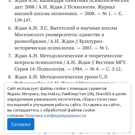
Ждан А.Н. Календарь памятных психологических
дат: 2008 / А.Н. Ждан // Психология. Журнал
высшей школы экономики. — 2008. — № 1. — С.
139-147.
Ждан А.Н. Л.С. Выготский и научные школы
Московского университета: единство в
разнообразии / А.Н. Ждан // Культурно-
историческая психология. — 2007. — № 1.
Ждан А.Н. Методологические и теоретические
вопросы психологии / А.Н. Ждан // Вестник МГУ.
Серия 14: Психология. — 1984. — № 4. — С. 3-12.
Ждан А.Н. Методологические уроки С.Л.
Рубинштейна / А.Н. Ждан // Методология и
Сайт использует файлы cookie с помощью сервисов
история психологии. — 2007. — № 4.
Яндекс Метрика, top.mail.ru, Рамблер/топ-100, SberADS в целях
Ждан А.Н. Национальное начало в развитии
определения уникального посетителя, сбора статистики
науки: исследовательские традиции
посещений и улучшения работы сайта. Оставаясь на сайте,
вы соглашаетесь с обработкой файлов cookie
отечественной психологии в сопоставлении с
согласно
Политике конфиденциальности
.
всемирной психологической мыслью // История
Согласен
отечественной и мировой психологической
мысли : материалы международной конференции