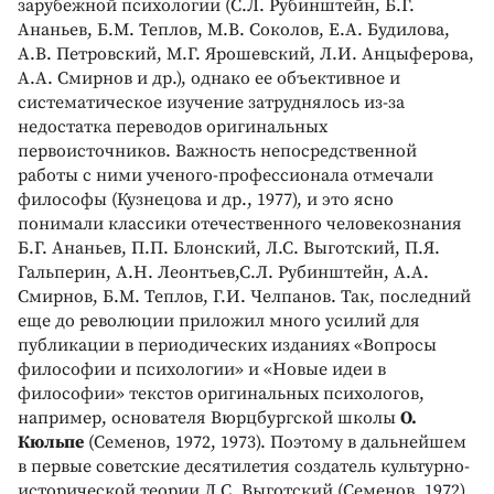
зарубежной психологии (С.Л. Рубинштейн, Б.Г.
Ананьев, Б.М. Теплов, М.В. Соколов, Е.А. Будилова,
А.В. Петровский, М.Г. Ярошевский, Л.И. Анцыферова,
А.А. Смирнов и др.), однако ее объективное и
систематическое изучение затруднялось из-за
недостатка переводов оригинальных
первоисточников. Важность непосредственной
работы с ними ученого-профессионала отмечали
философы (Кузнецова и др., 1977), и это ясно
понимали классики отечественного человекознания
Б.Г. Ананьев, П.П. Блонский, Л.С. Выготский, П.Я.
Гальперин, А.Н. Леонтьев,С.Л. Рубинштейн, А.А.
Смирнов, Б.М. Теплов, Г.И. Челпанов. Так, последний
еще до революции приложил много усилий для
публикации в периодических изданиях «Вопросы
философии и психологии» и «Новые идеи в
философии» текстов оригинальных психологов,
например, основателя Вюрцбургской школы
О.
Кюльпе
(Семенов, 1972, 1973). Поэтому в дальнейшем
в первые советские десятилетия создатель культурно-
исторической теории Л.С. Выготский (Семенов, 1972)