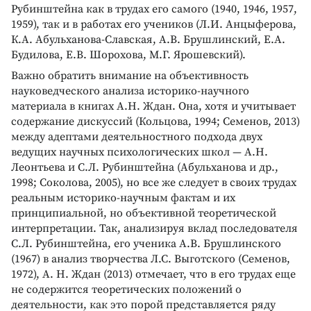
Рубинштейна как в трудах его самого (1940, 1946, 1957,
1959), так и в работах его учеников (Л.И. Анцыферова,
К.А. Абульханова-Славская, А.В. Брушлинский, Е.А.
Будилова, Е.В. Шорохова, М.Г. Ярошевский).
Важно обратить внимание на объективность
науковедческого анализа историко-научного
материала в книгах А.Н. Ждан. Она, хотя и учитывает
содержание дискуссий (Кольцова, 1994; Семенов, 2013)
между адептами деятельностного подхода двух
ведущих научных психологических школ — А.Н.
Леонтьева и С.Л. Рубинштейна (Абульханова и др.,
1998; Соколова, 2005), но все же следует в своих трудах
реальным историко-научным фактам и их
принципиальной, но объективной теоретической
интерпретации. Так, анализируя вклад последователя
С.Л. Рубинштейна, его ученика А.В. Брушлинского
(1967) в анализ творчества Л.С. Выготского (Семенов,
1972), А. Н. Ждан (2013) отмечает, что в его трудах еще
не содержится теоретических положений о
деятельности, как это порой представляется ряду