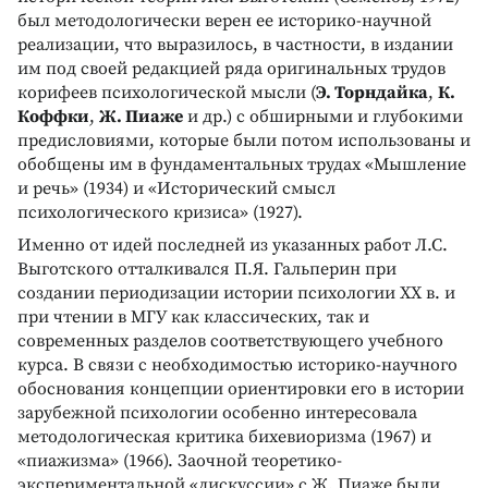
был методологически верен ее историко-научной
реализации, что выразилось, в частности, в издании
им под своей редакцией ряда оригинальных трудов
корифеев психологической мысли (
Э. Торндайка
,
К.
Коффки
,
Ж. Пиаже
и др.) с обширными и глубокими
предисловиями, которые были потом использованы и
обобщены им в фундаментальных трудах «Мышление
и речь» (1934) и «Исторический смысл
психологического кризиса» (1927).
Именно от идей последней из указанных работ Л.С.
Выготского отталкивался П.Я. Гальперин при
создании периодизации истории психологии ХХ в. и
при чтении в МГУ как классических, так и
современных разделов соответствующего учебного
курса. В связи с необходимостью историко-научного
обоснования концепции ориентировки его в истории
зарубежной психологии особенно интересовала
методологическая критика бихевиоризма (1967) и
«пиажизма» (1966). Заочной теоретико-
экспериментальной «дискуссии» с Ж. Пиаже были