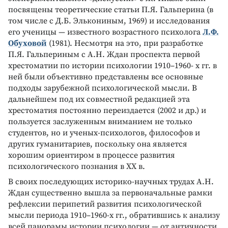
посвящены теоретические статьи П.Я. Гальперина (в
том числе с Д.Б. Элькониным, 1969) и исследования
его ученицы — известного возрастного психолога
Л.Ф.
Обуховой
(1981). Несмотря на это, при разработке
П.Я. Гальпериным с А.Н. Ждан проспекта первой
хрестоматии по истории психологии 1910–1960- х гг. в
ней были объективно представлены все основные
подходы зарубежной психологической мысли. В
дальнейшем под их совместной редакцией эта
хрестоматия постоянно переиздается (2002 и др.) и
пользуется заслуженным вниманием не только
студентов, но и ученых-психологов, философов и
других гуманитариев, поскольку она является
хорошим ориентиром в процессе развития
психологического познания в ХХ в.
В своих последующих историко-научных трудах А.Н.
Ждан существенно вышла за первоначальные рамки
рефлексии перипетий развития психологической
мысли периода 1910–1960-х гг., обратившись к анализу
всей панорамы истории психологии — от античности