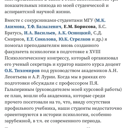
показательных эпизода из моей студенческой и
аспирантской научной жизни.
Вместе с сокурсниками-студентами МГУ (
М.К.
Акимова
,
Т.Ф. Базылевич
,
Е.М. Борисова
, Б.С.
Братусь,
И.А. Васильев
,
А.К. Осницкий
, С.Д.
Смирнов,
Е.Т. Соколова
,
Ю.К. Стрелков
и др.) я
помогал преподавателям вновь созданного
факультета психологии в подготовке к XVIII
Психологическому конгрессу, который организовал
его ученый секретарь и куратор нашего курса доцент
О.К. Тихомиров
под руководством академиков А.Н.
Леонтьева и А.Р. Лурии. Когда мы в рамках его
подготовки обсуждали с профессором П.Я.
Гальпериным (руководителем моей курсовой работы)
ее план, вошли оба академика, которые среди
прочего посетовали на то, что, ввиду отсутствия
профильного учебника, наши студенты недостаточно
ориентируются в истории психологии, особенно
зарубежной, в т.ч. ее современного периода.