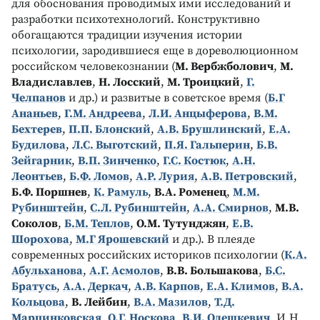
для обоснования проводимых ими исследований и
разработки психотехнологий. Конструктивно
обогащаются традиции изучения истории
психологии, зародившиеся еще в дореволюционном
российском человекознании (
М. Вербжболович
,
М.
Владиславлев
,
Н. Лосский
,
М. Троицкий
,
Г.
Челпанов
и др.) и развитые в советское время (
Б.Г
Ананьев
,
Г.М. Андреева
,
Л.И. Анцыферова
,
В.М.
Бехтерев
,
П.П. Блонский
,
А.В. Брушлинский
,
Е.А.
Будилова
,
Л.С. Выготский
,
П.Я. Гальперин
,
Б.В.
Зейгарник
,
В.П. Зинченко
,
Г.С. Костюк
,
А.Н.
Леонтьев
,
Б.Ф. Ломов
,
А.Р. Лурия
,
А.В. Петровский
,
Б.Ф. Поршнев
,
К. Рамуль
,
В.А. Роменец
,
М.М.
Рубинштейн
,
С.Л. Рубинштейн
,
А.А. Смирнов
,
М.В.
Соколов
,
Б.М. Теплов
,
О.М. Тутунджян
,
Е.В.
Шорохова
,
М.Г Ярошевский
и др.). В плеяде
современных российских историков психологии (
К.А.
Абульханова
,
А.Г. Асмолов
,
В.В. Большакова
,
Б.С.
Братусь
,
А.А. Деркач
,
А.В. Карпов
,
Е.А. Климов
,
В.А.
Кольцова
,
В. Лейбин
,
В.А. Мазилов
,
Т.Д.
Марцинковская
,
О.Г. Носкова
,
В.И. Олешкевич
, И.Н.