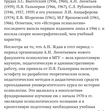
трудах Л.С. Выготский (1956, 1960), А.Н. Леонтьев
(1959), П.Я. Гальперин (1966, 1967), С.Л. Рубинштейн
(1946, 1957, 1959) и его ученики: Л.И. Анцыферова
(1974), Е.В. Шорохова (1961), М.Г Ярошевский (1961,
1966). Отметим, что «История психологии»
последнего вышла первым изданием лишь в 1966 г. и
носила скорее монографический, чем учебный
характер.
Несмотря на то, что А.Н. Ждан в этот период —
период организации А.Н. Леонтьевым нового
факультета психологии в МГУ — вела кропотливую
научную, педагогическую и административную
работу, она приняла от П.Я. Гальперина нелегкую
эстафету по разработке теоретических основ,
педагогических методов и дидактических средств
преподавания университетского курса по истории
психологии. Это вылилось в многолетнее
фундированное изучение ею с начала 1970-х гг.
эволюции психологического познания и в
кропотливую подготовку необходимых учебных