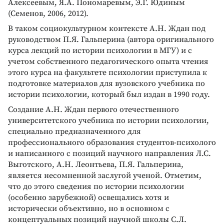
Алексеевым, Я.А. Пономаревым, Э.Г. Юдиным
(Семенов, 2006, 2012).
В таком социокультурном контексте А.Н. Ждан под
руководством П.Я. Гальперина (автора оригинального
курса лекций по истории психологии в МГУ) и с
учетом собственного педагогического опыта чтения
этого курса на факультете психологии приступила к
подготовке материалов для вузовского учебника по
истории психологии, который был издан в 1990 году.
Создание А.Н. Ждан первого отечественного
университетского учебника по истории психологии,
специально предназначенного для
профессионального образования студентов-психолого
и написанного с позиций научного направления Л.С.
Выготского, А.Н. Леонтьева, П.Я. Гальперина,
является несомненной заслугой ученой. Отметим,
что до этого сведения по истории психологии
(особенно зарубежной) освещались хотя и
исторически объективно, но в основном с
концептуальных позиций научной школы С.Л.