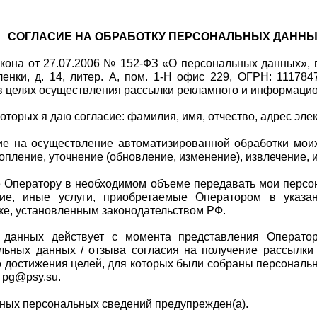
СОГЛАСИЕ НА ОБРАБОТКУ ПЕРСОНАЛЬНЫХ ДАНН
закона от 27.07.2006 № 152-ФЗ «О персональных данных»,
ленки, д. 14, литер. А, пом. 1-Н офис 229, О
ГРН: 111784
в целях осуществления рассылки рекламного и информацио
торых я даю согласие: фамилия, имя, отчество, адрес эле
е на осуществление автоматизированной обработки моих 
копление, уточнение (обновление, изменение), извлечение,
 Оператору в необходимом объеме передавать мои персон
кие, иные услуги, приобретаемые Оператором в указа
ке, установленным законодательством РФ. 
 данных действует с момента представления Оператор
льных данных / отзыва согласия на получение рассылки 
 достижения целей, для которых были собраны персональн
 pg@psy.su.
нных персональных сведений предупрежден(а).