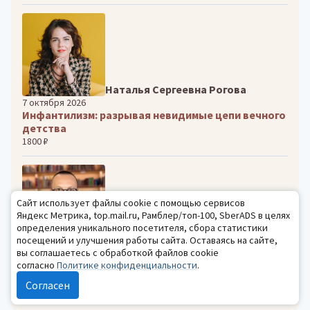
Наталья Сергеевна Рогова
7 октября 2026
Инфантилизм: разрывая невидимые цепи вечного
детства
1800 ₽
Сайт использует файлы cookie с помощью сервисов
Яндекс Метрика, top.mail.ru, Рамблер/топ-100, SberADS в целях
определения уникального посетителя, сбора статистики
посещений и улучшения работы сайта. Оставаясь на сайте,
Александр Олегович Орлов
вы соглашаетесь с обработкой файлов cookie
28 сентября–25 ноября 2026
согласно
Политике конфиденциальности
.
Мастерская детского практического психолога.
Супервизия сложных случаев из опыта работы
Согласен
36800 ₽