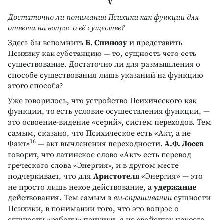
V
Достаточно ли понимания Психики как функции для
ответа на вопрос о её существе?
Здесь бы вспомнить
Б. Спинозу
и представить
Психику как субстанцию — то, сущность чего есть
существование. Достаточно ли для размышления о
способе существования лишь указаний на функцию
этого способа?
Уже говорилось, что устройство Психического как
функции, то есть условие осуществления функции, —
это освоение-видение «серий», систем переходов. Тем
самым, сказано, что Психическое есть «Акт, а не
16
Факт»
— акт вычленения переходности.
А.Ф. Лосев
говорит, что латинское слово «Акт» есть перевод
греческого слова «Энергия», и в другом месте
подчеркивает, что для
Аристотеля
«Энергия» — это
не просто лишь некое действование, а
удержание
действования. Тем самым в
вы-спрашивании
сущности
Психики, в понимании того, что это вопрос о
сущности «работы» психики, а не свойствах некоего