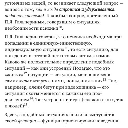
устойчивых вещей, то возникает следующий вопрос —
вопрос о том,
как и когда
строится и удерживается
подобная система
? Таков был вопрос, поставленный
П.Я. Гальпериным, говорящим о ситуациях
10
необходимости психики
.
П.Я. Гальперин говорит, что психика необходима при
попадании в единичную-единственную,
11
индивидуальную ситуацию
, то есть ситуацию, для
поведения в которой нет готовых автоматизмов.
Каково же положительное определение подобных
ситуаций — как они устроены? Полагаю, что это
12
«живые»
ситуации — ситуации, меняющиеся в
13
самих
актах встреч
с ними, попадания в них
. Так,
например, олени бегут при виде хищника — его
ситуация охоты меняется с каждым его про-
14
движением
. Так устроены и игры (как животных, так
15
и людей)
.
Здесь, в подобных ситуациях психика выступает в
своей
функции
— функции ориентировки поведения.