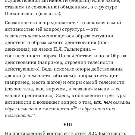
осуществления активности (энергии) или в языке,
ставшем (к сожалению) обыденным, о структуре
Психического (как акта).
Сказанное выше предполагает, что искомая самой
активностью (её вопрос) структура — это
соотнесенность
меняющегося образа ситуации
действия и образа самого действования (про-
движения); на языке П.Я. Гальперина —
соотнесенность образа Поля действия и поля Образа
действования (например, строения телесности
действующего). Ведь искомые опоры действования
двояки (о чём часто забываем): опоры в ситуации
(например, места шагов) и опоры самой телесности
(связки тела, как, впрочем, и «связки» мысли — её
«знаки препинания»). Здесь, в обнажении структуры
активности и возникает вопрос о том,
как, чем
связаны
26
образ изменения «местности»
и образ динамики
27
телесности
.
VIII
На поставленный вопрос есть ответ Л.С. Выготского: