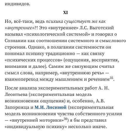
индивидов.
ХI
Но, всё-таки, ведь
психика существует же как
«внутреннее»
?! Это «внутреннее» Л.С. Выготский
называл «психологической системой» и говорил о
Сознании как соотношении системного и смыслового
строения. Однако, в полагании системности он
понимал психику традиционно — как связку
«психических процессов» (ощущения, восприятия,
внимания и далее). Самим же связующим считал
смысл слова, например, «внутреннюю речь» —
35
взаимопереход между мышлением и речением
.
После анализа экспериментальных работ А. Н.
Леонтьева (экспериментальная модель
возникновения ощущения) и, особенно, А.В.
Запорожца и
М.И. Лисиной
(экспериментальная
модель возникновения чувства собственного усилия
36
— «внутренней моторики»
) я бы представил
«индивидуальную психику» несколько иначе.