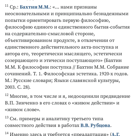
11
Ср.:
Бахтин М.М.
: «… нами признаны
неосновательными и принципиально безнадежными
попытки ориентировать первую философию,
философию единого и единственного бытия-события
на содержательно-смысловой стороне,
объективированном продукте, в отвлечении от
единственного действительного акта-поступка и
автора его, теоретически мыслящего, эстетически
созерцающего и этически поступающего» (Бахтин
М.М. К философии поступка // Бахтин М.М. Собрание
сочинений. Т. 1. Философская эстетика. 1920-х годов.
М.: Русские словари; Языки славянской культуры,
2003. С. 28).
12
Многие, в том числе и я, недооценили предвидение
В.П. Зинченко в его словах о «живом действии» и
«живом слове».
13
См. примеры и аналитику третьего типа
совместного действия в работах
В.В. Рубцова
.
14
Именно здесь и требуется «преадаптация» (
А.Г.