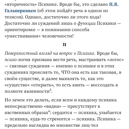
«вторичность» Психике. Вроде бы, это сделано
П.Я.
Гальпериным
(об этом пойдёт речь в одном из
тезисов). Однако, достаточно ли этого хода?
Достаточно ли суждений лишь о
функции
Психики —
ориентировке — в понимании способа
«уместнивания» человечности?
II
Поверхностный взгляд на вопрос о Психике.
Вроде бы,
психо
-логия призвана вести речь, выстраивать «логос»
— связные суждения — именно о психике и в этих
суждениях прояснять то, ЧТО она есть как таковая, в
своём существе, и далее выявлять то, как это
«существо» «открыть», то есть явить — воссоздать в
3
полноте явленности
.
Но зачем это делать, если всем и каждому психика
непосредственно «видна» — присутствует в
4
явственных образах
: сердится — психика, улыбается
— психика, куда-то стремится — психика. Психика —
предельно наглядна во множестве лиц-тел