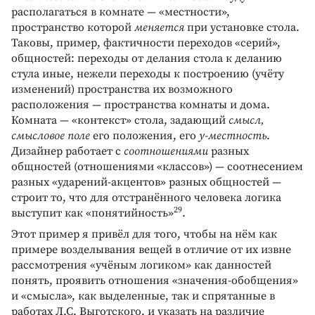
располагаться в комнате — «местности»,
пространство которой
меняется
при установке стола.
Таковы, пример, фактичности переходов «серий»,
общностей: переходы от делания стола к деланию
стула иные, нежели переходы к построению (учёту
изменений) пространства их возможного
расположения — пространства комнаты и дома.
Комната — «контекст» стола, задающий
смысл,
смысловое поле
его положения, его
у-местность
.
Дизайнер работает с
соотношениями
разных
общностей (отношениями «классов») — соотнесением
разных «ударений-акцентов» разных общностей —
строит то, что для отстранённого человека логика
29
выступит как «понятийность»
.
Этот пример я привёл для того, чтобы на нём как
примере возделывания вещей в отличие от их извне
рассмотрения «учёным логиком» как данностей
понять, проявить отношения «значения-обобщения»
и «смысла», как выделенные, так и спрятанные в
работах Л.С. Выготского, и указать на различие