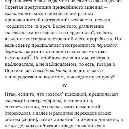
переносится с наблюдаемого на самого наблюдателя.
Скрытая презумпция приведённого видения —
различение
самим наблюдателем разных
проявленностей настроений: весёлости, печали,
«сердитости» и проч. Более того, различение
6
степеней
самой весёлости и сердитости
, то есть
владение
спектром
настроений и его проработка. Но
ведь спектр предполагает выстроенность
переходов,
держание
картины степеней самих возможных
7
изменений
. Не приближаемся ли мы, говоря о
наблюдателе, а не наблюдаемом, то есть, говоря о
Психике как
способе видения
, а не лишь как о
непосредственно видимом, к исходному вопросу?
IV
8
Итак, если то, что зовётся
психикой, предполагает
систему
(спектр, «серию») изменений и,
соответственно,
различие
самих изменений
(переходов), а далее и различие переходов самих
9
систем (серий), самих динамик
и именно динамик, а
не «отдельных» образов «предоставленных» и