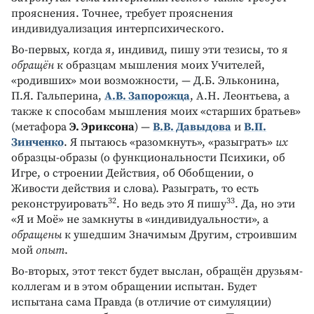
прояснения. Точнее, требует прояснения
индивидуализация интерпсихического.
Во-первых, когда я, индивид, пишу эти тезисы, то я
обращён
к образцам мышления моих Учителей,
«родивших» мои возможности, — Д.Б. Эльконина,
П.Я. Гальперина,
А.В. Запорожца
, А.Н. Леонтьева, а
также к способам мышления моих «старших братьев»
(метафора
Э. Эриксона
) —
В.В. Давыдова
и
В.П.
Зинченко
. Я пытаюсь «разомкнуть», «разыграть»
их
образцы-образы (о функциональности Психики, об
Игре, о строении Действия, об Обобщении, о
Живости действия и слова). Разыграть, то есть
32
33
реконструировать
. Но ведь это Я пишу
. Да, но эти
«Я и Моё» не замкнуты в «индивидуальности», а
обращены
к ушедшим Значимым Другим, строившим
мой
опыт
.
Во-вторых, этот текст будет выслан, обращён друзьям-
коллегам и в этом обращении испытан. Будет
испытана сама Правда (в отличие от симуляции)