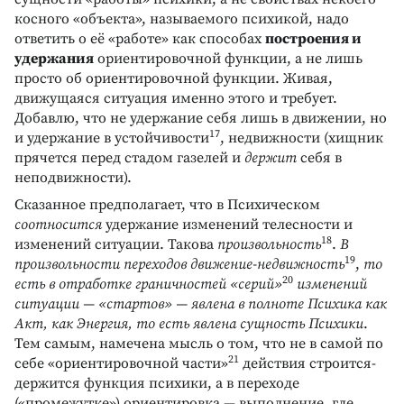
косного «объекта», называемого психикой, надо
ответить о её «работе» как способах
построения и
удержания
ориентировочной функции, а не лишь
просто об ориентировочной функции. Живая,
движущаяся ситуация именно этого и требует.
Добавлю, что не удержание себя лишь в движении, но
17
и удержание в устойчивости
, недвижности (хищник
прячется перед стадом газелей и
держит
себя в
неподвижности).
Сказанное предполагает, что в Психическом
соотносится
удержание изменений телесности и
18
изменений ситуации. Такова
произвольность
.
В
19
произвольности переходов движение-недвижность
,
то
20
есть в отработке граничностей «серий»
изменений
ситуации — «стартов» — явлена в полноте Психика как
Акт, как Энергия, то есть явлена сущность Психики
.
Тем самым, намечена мысль о том, что не в самой по
21
себе «ориентировочной части»
действия строится-
держится функция психики, а в переходе
(«промежутке») ориентировка — выполнение, где