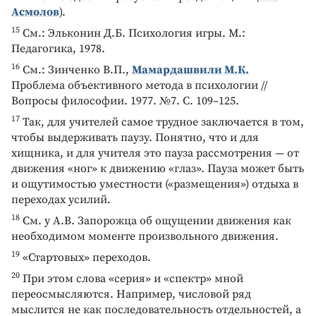
Асмолов
).
15
См.: Эльконин Д.Б. Психология игры. М.:
Педагогика, 1978.
16
См.: Зинченко В.П.,
Мамардашвили М.К.
Проблема объективного метода в психологии //
Вопросы философии. 1977. №7. С. 109–125.
17
Так, для учителей самое трудное заключается в том,
чтобы выдерживать паузу. Понятно, что и для
хищника, и для учителя это пауза рассмотрения — от
движения «ног» к движению «глаз». Пауза может быть
и ощутимостью уместности («размещения») отдыха в
переходах усилий.
18
См. у А.В. Запорожца об ощущении движения как
необходимом моменте произвольного движения.
19
«Стартовых» переходов.
20
При этом слова «серия» и «спектр» мной
переосмысляются. Например, числовой ряд
мыслится не как последовательность отдельностей, а