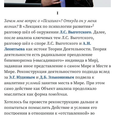
I
Зачем мне вопрос о «Психике»? Откуда он у меня
2
возник?
В «Лекциях по психологии развития»
разговор шёл об окружении
Л.С. Выготского
. Далее,
после анализа ключевых тем Л.С. Выготского,
разговор шёл о споре Л.С. Выготского и
А.Н.
Леонтьева
как истоке Теории Деятельности. Теория
деятельности есть радикальное преодоление
бихевиоризма («высадившего» индивида в Мир),
задавшая иное представление о самом Мире и Месте в
Мире. Реконструкция деятельностного подхода вслед
за
Э.Г. Юдиным
и
Д.Б. Элькониным
подвела к
аналитике
условий
занятия места в Мире. При этом
само действие как Объект анализа продолжало
мыслиться как форма
поведения
.
Хотелось бы провести реконструкцию дальше и
попытаться помыслить Действие и условия его
построения в отношении к «отставленной» во