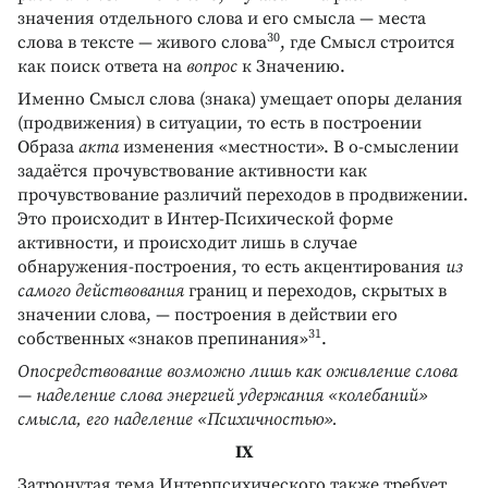
значения отдельного слова и его смысла — места
30
слова в тексте — живого слова
, где Смысл строится
как поиск ответа на
вопрос
к Значению.
Именно Смысл слова (знака) умещает опоры делания
(продвижения) в ситуации, то есть в построении
Образа
акта
изменения «местности». В о-смыслении
задаётся прочувствование активности как
прочувствование различий переходов в продвижении.
Это происходит в Интер-Психической форме
активности, и происходит лишь в случае
обнаружения-построения, то есть акцентирования
из
самого действования
границ и переходов, скрытых в
значении слова, — построения в действии его
31
собственных «знаков препинания»
.
Опосредствование возможно лишь как оживление слова
— наделение слова энергией удержания «колебаний»
смысла, его наделение «Психичностью».
IХ
Затронутая тема Интерпсихического также требует