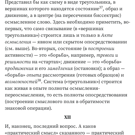
Представил бы как схему в виде треугольника, в
37
вершинах которого находятся состояние
, образ и
движение, а в центре (на пересечении биссектрис)
осмысленное слово. Здесь необходимо приметить, во-
первых, что само связывание (в «вершинах
треугольника») строится лишь и только в
Акте
осмысления
— явном или скрытом опосредствовании
(см. выше). Во-вторых, состояние (в
построении
активности) — это «борьба», например,
тревоги и
решимости
на «стартах»; движение — это «борьба»
продвижения
и его
замедления
(остановки); а образ —
«борьба»
опыта
рассмотрения (готовых образцов) и
38
возможностей
. Система («треугольник») строится
как живая в опыте полноты осмысления-
переосмысления, то есть полноты опосредствования
(построении смыслового поля в обратимости
знаковой операции).
ХII
И, наконец, последний вопрос. А каков
«практический смысл» сказанного — практический