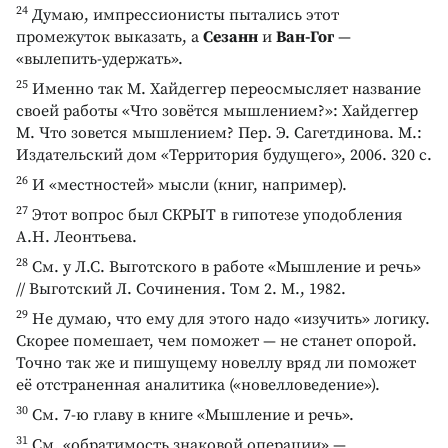
24
Думаю, импрессионисты пытались этот
промежуток выказать, а
Сезанн
и
Ван-Гог
—
«вылепить-удержать».
25
Именно так М. Хайдеггер переосмысляет название
своей работы «Что зовётся мышлением?»: Хайдеггер
М. Что зовется мышлением? Пер. Э. Сагетдинова. М.:
Издательский дом «Территория будущего», 2006. 320 с.
26
И «местностей» мысли (книг, например).
27
Этот вопрос был СКРЫТ в гипотезе уподобления
А.Н. Леонтьева.
28
Cм. у Л.С. Выготского в работе «Мышление и речь»
// Выготский Л. Сочинения. Том 2. М., 1982.
29
Не думаю, что ему для этого надо «изучить» логику.
Скорее помешает, чем поможет — не станет опорой.
Точно так же и пишущему новеллу вряд ли поможет
её отстраненная аналитика («новелловедение»).
30
См. 7-ю главу в книге «Мышление и речь».
31
См. «обратимость знаковой операции» —