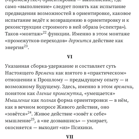
само «выполнение» следует понять как испытание
предвидения возможностей в ориентировке, каковое
испытание ведёт к возвращению в ориентировку и к
реконструкции строимого в ней образа («спектра»).
22
Таков «монтаж»
функции. Именно в этом монтаже
«промежутков-переходов»
держится
действие как
23
энергия
.
VI
Указанная сборка-удержание и составляет суть
Настоящего
Времени
как взятого в «практическом»
отношении к Прошлому — предыдущему опыту — и
возможному Будущему. Здесь, именно в этом
времени
,
понятом как
дление промежутка
, «умещается»
Мышление
как
полная
форма ориентировки — в нём,
как в вечном вопросе Живого действия, оно
24
«зовётся»
. Живое действие «зовёт к себе»
25
мышление
, а «не дозвавшись» — умирает,
окосняется — выходит «из» Психики.
VII