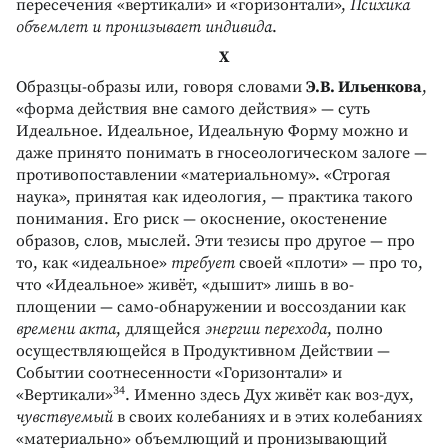
пересечения «вертикали» и «горизонтали»,
Психика
объемлет и пронизывает индивида
.
Х
Образцы-образы или, говоря словами
Э.В. Ильенкова
,
«форма действия вне самого действия» — суть
Идеальное. Идеальное, Идеальную Форму можно и
даже принято понимать в гносеологическом залоге —
противопоставлении «материальному». «Строгая
наука», принятая как идеология, — практика такого
понимания. Его риск — окоснение, окостенение
образов, слов, мыслей. Эти тезисы про другое — про
то, как «идеальное»
требует
своей «плоти» — про то,
что «Идеальное» живёт, «дышит» лишь в во-
площении — само-обнаружении и воссоздании как
времени акта
, длящейся
энергии перехода
, полно
осуществляющейся в Продуктивном Действии —
Событии соотнесенности «Горизонтали» и
34
«Вертикали»
. Именно здесь Дух живёт как воз-дух,
чувствуемый
в своих колебаниях и в этих колебаниях
«материально» объемлющий и пронизывающий