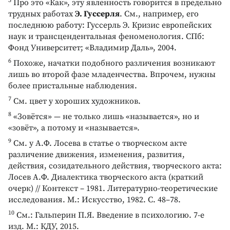
5
Про это «Как», эту явленность говорится в предельно
трудных работах
Э. Гуссерля
. См., например, его
последнюю работу: Гуссерль Э. Кризис европейских
наук и трансцендентальная феноменология. СПб:
Фонд Университет; «Владимир Даль», 2004.
6
Похоже, начатки подобного различения возникают
лишь во второй фазе младенчества. Впрочем, нужны
более пристальные наблюдения.
7
См. цвет у хороших художников.
8
«Зовётся» — не только лишь «называется», но и
«зовёт», а потому и «называется».
9
См. у А.Ф. Лосева в статье о творческом акте
различение движения, изменения, развития,
действия, созидательного действия, творческого акта:
Лосев А.Ф. Диалектика творческого акта (краткий
очерк) // Контекст – 1981. Литературно-теоретические
исследования. М.: Искусство, 1982. С. 48–78.
10
См.: Гальперин П.Я. Введение в психологию. 7-е
изд. М.: КДУ, 2015.