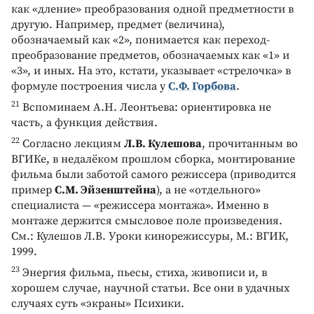
как «дление» преобразования одной предметности в
другую. Например, предмет (величина),
обозначаемый как «2», понимается как переход-
преобразование предметов, обозначаемых как «1» и
«3», и иных. На это, кстати, указывает «стрелочка» в
формуле построения числа у
С.Ф. Горбова
.
21
Вспоминаем А.Н. Леонтьева: ориентировка не
часть, а функция действия.
22
Согласно лекциям
Л.В. Кулешова
, прочитанным во
ВГИКе, в недалёком прошлом сборка, монтирование
фильма были заботой самого режиссера (приводится
пример
С.М. Эйзенштейна
), а не «отдельного»
специалиста — «режиссера монтажа». Именно в
монтаже держится смысловое поле произведения.
См.: Кулешов Л.В. Уроки кинорежиссуры, М.: ВГИК,
1999.
23
Энергия фильма, пьесы, стиха, живописи и, в
хорошем случае, научной статьи. Все они в удачных
случаях суть «экраны» Психики.