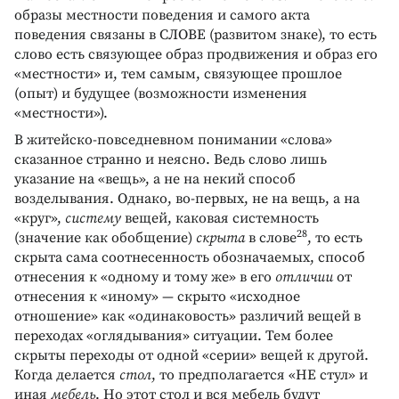
образы местности поведения и самого акта
поведения связаны в СЛОВЕ (развитом знаке), то есть
слово есть связующее образ продвижения и образ его
«местности» и, тем самым, связующее прошлое
(опыт) и будущее (возможности изменения
«местности»).
В житейско-повседневном понимании «слова»
сказанное странно и неясно. Ведь слово лишь
указание на «вещь», а не на некий способ
возделывания. Однако, во-первых, не на вещь, а на
«круг»,
систему
вещей, каковая системность
28
(значение как обобщение)
скрыта
в слове
, то есть
скрыта сама соотнесенность обозначаемых, способ
отнесения к «одному и тому же» в его
отличии
от
отнесения к «иному» — скрыто «исходное
отношение» как «одинаковость» различий вещей в
переходах «оглядывания» ситуации. Тем более
скрыты переходы от одной «серии» вещей к другой.
Когда делается
стол
, то предполагается «НЕ стул» и
иная
мебель
. Но этот стол и вся мебель будут