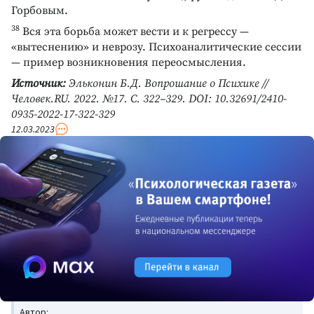
Горбовым.
38
Вся эта борьба может вести и к регрессу —
«вытеснению» и неврозу. Психоаналитические сессии
— пример возникновения переосмысления.
Источник:
Эльконин Б.Д. Вопрошание о Психике //
Человек.RU. 2022. №17. С. 322–329. DOI: 10.32691/2410-
0935-2022-17-322-329
12.03.2023
Автор: