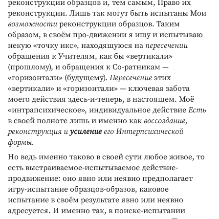
реконструкции образцов и, тем самым, Право их
реконструкции. Лишь так могут быть испытаны Мои
возможности
реконструкции образцов. Таким
образом, в своём про-движении я ищу и испытываю
некую «точку икс», находящуюся на
пересечении
обращения к Учителям, как бы «вертикали»
(прошлому), и обращения к Со-ратникам —
«горизонтали» (будущему).
Пересечение
этих
«вертикали» и «горизонтали» — ключевая забота
моего действия здесь-и-теперь, в настоящем. Моё
«интрапсихическое», индивидуальное действие
Есть
в своей полноте лишь и именно как
воссоздание,
реконструкция и
усиление
его Интерпсихической
формы.
Но ведь именно таково в своей сути любое живое, то
есть выстраиваемое-испытываемое действие-
продвижение: оно явно или неявно предполагает
игру-испытание образцов-образов, каковое
испытание в своём результате явно или неявно
адресуется. И именно так, в поиске-испытании