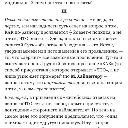
индивидов. Зачем ещё что-то выявлять?
III
Первоначальные уточнения-различения.
Но ведь,
во-
первых
, эти наглядности суть ответ на вопрос о том,
КАК по-разному проявляется («бывает») психика, а не
о том, ЧТО она есть. Здесь, в таких ответах остаётся
скрытой Суть «объекта» наблюдения — его Исток,
удерживаемый или истощаемый в его проявлениях, —
то, что «держит» все возможные проявления. Тут-то и
выступает очень трудный вопрос про такое «КАК» (тот
способ присутствия), которое открывает «ЧТО», а не
5
лишь умножает примеры
(по
М. Хайдеггеру
—
вопрос о том, что
о-прашивается
для ответа на вопрос
о том, что
вы-спрашивается
).
Во-вторых
, в приведённых «житейских» ответах на
вопрос «ЧТО есть» негласно, скрыто присутствует
допущение «стороннего наблюдателя». Но ведь на
самом деле это допущение предполагает, что «одна
психика» видит «другую психику». И тут вопрос