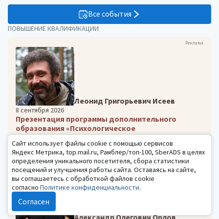
Все события
ПОВЫШЕНИЕ КВАЛИФИКАЦИИ
Реклама
Леонид Григорьевич Исеев
8 сентября 2026
Презентация программы дополнительного
образования «Психологическое
консультирование: теория и практика»
Сайт использует файлы cookie с помощью сервисов
0 ₽
Яндекс Метрика, top.mail.ru, Рамблер/топ-100, SberADS в целях
определения уникального посетителя, сбора статистики
посещений и улучшения работы сайта. Оставаясь на сайте,
вы соглашаетесь с обработкой файлов cookie
согласно
Политике конфиденциальности
.
Согласен
Александр Олегович Орлов