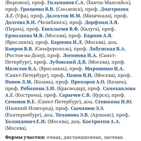
(Воронеж), проф.
Гильманов С.А.
(Ханты-Мансийск),
проф.
Гриценко В.В.
(Смоленск), проф.
Дмитриева
Л.Г.
(Уфа), проф.
Далгатов М.М.
(Махачкала), проф.
Долгова В.И.
(Челябинск), проф.
Дорфман Л.Я.
(Пермь), проф.
Енгалычев В.Ф.
(Калуга), проф.
Ермолаева М.В.
(Москва), проф.
Карпов А.В.
(Ярославль), проф.
Карпова Н.Л.
(Москва), доц.
Ковров В.В.
(Симферополь), проф.
Лабунская В.А.
(Ростов-на-Дону), проф.
Логинова Н.А.
(Санкт-
Петербург), проф.
Лубовский Д.В.
(Москва), проф.
Мазилов В.А.
(Ярославль), проф.
Мироненко И.А.
(Санкт-Петербург), проф.
Панов В.И.
(Москва), проф.
Попов Л.М.
(Казань), проф.
Прохоров А.О.
(Казань),
проф.
Рябикина З.И.
(Краснодар), проф.
Самохвалова
А.Г.
(Кострома), проф.
Сарычев С.В.
(Курск), проф.
Семенов В.Е.
(Санкт-Петербург), доц.
Стоюхина Н.Ю.
(Нижний Новгород), проф.
Сыманюк Э.Э.
(Екатеринбург), доц.
Тихонова Э.В.
(Арзамас), проф.
Холондович Е.Н.
(Москва), доц.
Костригин А.А.
(Москва).
Формы участия:
очная, дистанционная, заочная.