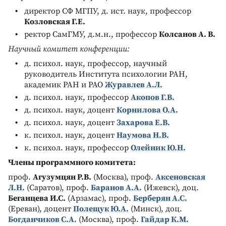
директор СФ МГПУ, д. ист. наук, профессор
Козловская Г.Е.
ректор СамГМУ, д.м.н., профессор
Колсанов А. В.
Научный комитет конференции:
д. психол. наук, профессор, научный
руководитель Института психологии РАН,
академик РАН и РАО
Журавлев А.Л.
д. психол. наук, профессор
Акопов Г.В.
д. психол. наук, доцент
Корнилова О.А.
д. психол. наук, доцент
Захарова Е.В.
к. психол. наук, доцент
Наумова Н.В.
к. психол. наук, профессор
Олейник Ю.Н.
Члены программного комитета:
проф.
Агузумцян Р.В.
(Москва), проф.
Аксеновская
Л.Н.
(Саратов), проф.
Баранов А.А.
(Ижевск), доц.
Беганцева И.С.
(Арзамас), проф.
Берберян А.С.
(Ереван), доцент
Полещук Ю.А.
(Минск), доц.
Богданчиков С.А.
(Москва), проф.
Гайдар К.М.