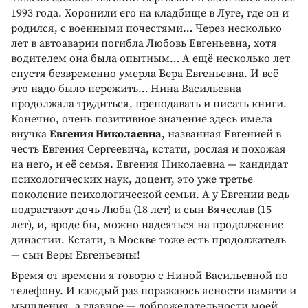
1993 года. Хоронили его на кладбище в Луге, где он и
родился, с военными почестями… Через несколько
лет в автоаварии погибла Любовь Евгеньевна, хотя
водителем она была опытным… А ещё несколько лет
спустя безвременно умерла Вера Евгеньевна. И всё
это надо было пережить… Нина Васильевна
продолжала трудиться, преподавать и писать книги.
Конечно, очень позитивное значение здесь имела
внучка
Евгения Николаевна
, названная Евгенией в
честь Евгения Сергеевича, кстати, рослая и похожая
на него, и её семья. Евгения Николаевна — кандидат
психологических наук, доцент, это уже третье
поколение психологической семьи. А у Евгении ведь
подрастают дочь Люба (18 лет) и сын Вячеслав (15
лет), и, вроде бы, можно надеяться на продолжение
династии. Кстати, в Москве тоже есть продолжатель
— сын Веры Евгеньевны!
Время от времени я говорю с Ниной Васильевной по
телефону. И каждый раз поражаюсь ясности памяти и
мышления, а главное — доброжелательности моей