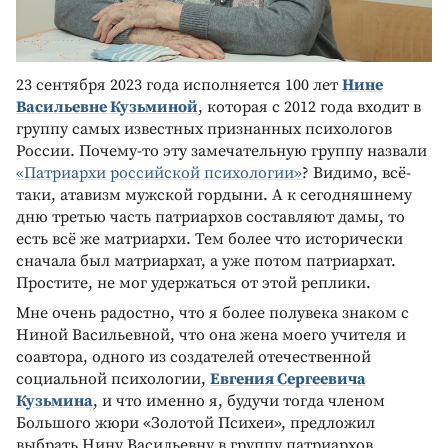
23 сентября 2023 года исполняется 100 лет
Нине
Васильевне Кузьминой
, которая с 2012 года входит в
группу самых известных признанных психологов
России. Почему-то эту замечательную группу назвали
«Патриархи российской психологии»
? Видимо, всё-
таки, атавизм мужской гордыни. А к сегодняшнему
дню третью часть патриархов составляют дамы, то
есть всё же матриархи. Тем более что исторически
сначала был матриархат, а уже потом патриархат.
Простите, не мог удержаться от этой реплики.
Мне очень радостно, что я более полувека знаком с
Ниной Васильевной, что она жена моего учителя и
соавтора, одного из создателей отечественной
социальной психологии,
Евгения Сергеевича
Кузьмина
, и что именно я, будучи тогда членом
Большого жюри «Золотой Психеи», предложил
выбрать Нину Васильевну в группу патриархов