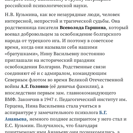
российской психологической науки.
Н.В. Кузьмина, как все незаурядные люди, человек
интересной, непростой и трагической судьбы. Она
родственница писателя
Всеволода Гаршина
, который
воевал добровольцем за освобождение болгарского
народа от турецкого ига. И поэтому в советское
время, когда они называли себя нашими
«братушками», Нину Васильевну постоянно
приглашали на исторический праздник
освобождения Болгарии. Родственные связи
соединяют её и с адмиралом, командующим
Северным флотом во время Великой Отечественной
войны
А.Г. Головко
(её девичья фамилия), а
впоследствии первым зам. главнокомандующего
ВМФ. Закончив в 1947 г. Педагогический институт им.
Герцена, Нина Васильевна стала учиться в
аспирантуре у замечательного психолога
Б.Г.
Ананьева
, немного позднее аспирантом у него стал и
Е.С. Кузьмин. Получилось, что благодаря
почитаемому ими Ананьеву они познакомились, а