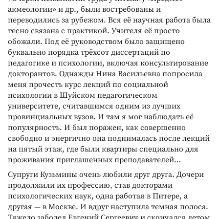
акмеологии» и др., были востребованы и
переводились за рубежом. Вся её научная работа была
тесно связана с практикой. Учителя её просто
обожали. Под её руководством было защищено
буквально порядка трёхсот диссертаций по
педагогике и психологии, включая консультирование
докторантов. Однажды Нина Васильевна попросила
меня прочесть курс лекций по социальной
психологии в Шуйском педагогическом
университете, считавшимся одним из лучших
провинциальных вузов. И там я мог наблюдать её
популярность. И был поражен, как совершенно
свободно и энергично она поднималась после лекций
на пятый этаж, где были квартиры специально для
проживания приглашенных преподавателей…
Супруги Кузьмины очень любили друг друга. Дочери
продолжили их профессию, став докторами
психологических наук, одна работая в Питере, а
другая — в Москве. И вдруг наступила темная полоса.
Тяжело заболел Евгений Сергеевич и скончался летом