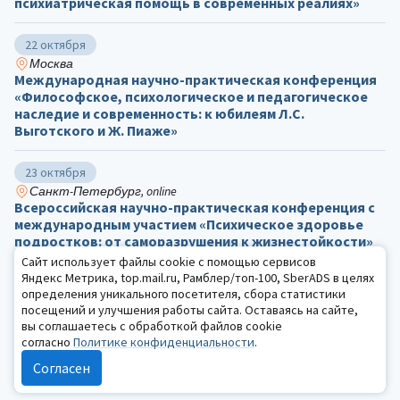
психиатрическая помощь в современных реалиях»
22 октября
Москва
Международная научно-практическая конференция
«Философское, психологическое и педагогическое
наследие и современность: к юбилеям Л.С.
Выготского и Ж. Пиаже»
23 октября
Санкт-Петербург, online
Всероссийская научно-практическая конференция с
международным участием «Психическое здоровье
подростков: от саморазрушения к жизнестойкости»
Сайт использует файлы cookie с помощью сервисов
Яндекс Метрика, top.mail.ru, Рамблер/топ-100, SberADS в целях
23 октября
определения уникального посетителя, сбора статистики
Иркутск
посещений и улучшения работы сайта. Оставаясь на сайте,
VI Международная научно-практическая
вы соглашаетесь с обработкой файлов cookie
конференция «Межведомственный подход к
согласно
Политике конфиденциальности
.
сопровождению личности, оказавшейся в трудной
Согласен
жизненной ситуации: теория и лучшие практики»