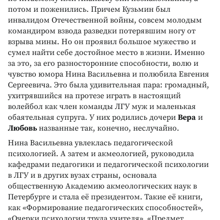
потом и поженились. Причем Кузьмин был
инвалидом Отечественной войны, совсем молодым
командиром взвода разведки потерявшим ногу от
взрыва мины. Но он проявил большое мужество и
сумел найти себе достойное место в жизни. Именно
за это, за его разносторонние способности, волю и
чувство юмора Нина Васильевна и полюбила Евгения
Сергеевича. Это была удивительная пара: громадный,
ухитрявшийся на протезе играть в настоящий
волейбол как член команды ЛГУ муж и маленькая
обаятельная супруга. У них родились дочери
Вера
и
Любовь
названные так, конечно, неслучайно.
Нина Васильевна увлеклась педагогической
психологией. А затем и акмеологией, руководила
кафедрами педагогики и педагогической психологии
в ЛГУ и в других вузах страны, основала
общественную Академию акмеологических наук в
Петербурге и стала её президентом. Такие её книги,
как «Формирование педагогических способностей»,
«Очерки психологии труда учителя», «Предмет