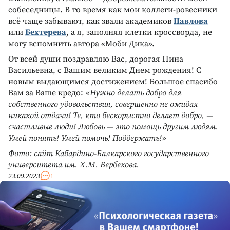
собеседницы. В то время как мои коллеги-ровесники
всё чаще забывают, как звали академиков
Павлова
или
Бехтерева
, а я, заполняя клетки кроссворда, не
могу вспомнить автора «Моби Дика».
От всей души поздравляю Вас, дорогая Нина
Васильевна, с Вашим великим Днем рождения! С
новым выдающимся достижением! Большое спасибо
Вам за Ваше кредо:
«Нужно делать добро для
собственного удовольствия, совершенно не ожидая
никакой отдачи! Те, кто бескорыстно делает добро, —
счастливые люди! Любовь — это помощь другим людям.
Умей понять! Умей помочь! Поддержать!»
Фото: сайт Кабардино-Балкарского государственного
университета им. Х.М. Бербекова.
23.09.2023
1