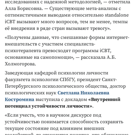
исследованиях с надежной методологией, — отметила
Алла Борисовна. — Существующие мета-анализы с
оптимистичными выводами относительно standalone
iCBT вызывают много вопросов, тем не менее, темпы
её внедрения в ряде стран вызывают тревогу».
«Получены данные, что смешанные формы интернет-
вмешательств с участием специалиста-
психотерапевта превосходят программы iCBT,
основанные на самопомощи», — рассказала А.Б.
Холмогорова.
Заведующая кафедрой психологии личности
факультета психологии СПбГУ, президент Санкт-
Петербургского психологического общества, доктор
психологических наук
Светлана Николаевна
Костромина
выступила с докладом
«Внутренний
потенциал устойчивости личности»
.
«Если учесть, что в научном дискурсе под
устойчивостью понимается способность сохранять
текущее состояние под влиянием внешних
воздействий, то становится понятно, что обсуждение