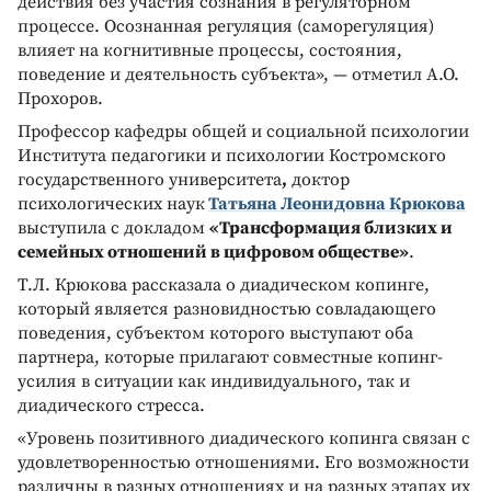
действия без участия сознания в регуляторном
процессе. Осознанная регуляция (саморегуляция)
влияет на когнитивные процессы, состояния,
поведение и деятельность субъекта», — отметил А.О.
Прохоров.
Профессор кафедры общей и социальной психологии
Института педагогики и психологии Костромского
государственного университета
,
доктор
психологических наук
Татьяна Леонидовна Крюкова
выступила с докладом
«Трансформация близких и
семейных отношений в цифровом обществе»
.
Т.Л. Крюкова рассказала о диадическом копинге,
который является разновидностью совладающего
поведения, субъектом которого выступают оба
партнера, которые прилагают совместные копинг-
усилия в ситуации как индивидуального, так и
диадического стресса.
«Уровень позитивного диадического копинга связан с
удовлетворенностью отношениями. Его возможности
различны в разных отношениях и на разных этапах их