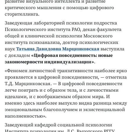
развитие визуального интеллекта и развитие
критического мышления с помощью цифрового
сторителлинга.
Заведующая лабораторией психологии подростка
Психологического института РАО, декан факультета
общей и клинической психологии Московского
института психоанализа, доктор психологических
наук
Татьяна Давидовна Марцинковская
выступила
с докладом
«Цифровая повседневность: новые
закономерности индивидуализации»
.
«Феномен личностной транзитивности наиболее ярко
проявляется в цифровой повседневности, — отметила
Т.Д. Марцинковская. — В цифровой повседневности
легче поиграть и с образом тела, и с личностными
идеалами, и с воображаемым образом мира. И
именно здесь наиболее выпукло видна разница между
эмоциональным благополучием и экзистенциальной
наполненностью».
Заведующий кафедрой социальной психологии
Института психологии им. Л.С. Выготского РГГУ,