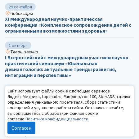
29 сентября
Чебоксары
ХΙ Международная научно-практическая
конференция «Комплексное сопровождение детей с
ограниченными возможностями здоровья»
1 октября
Тверь, заочно
I Всероссийский с международным участием научно-
практический симпозиум «Ювенальная
девиантология: актуальные тренды развития,
интеграции и перспективы»
7 — 8 октября
Сайт использует файлы cookie с помощью сервисов
Санкт-Петербург, online
Яндекс Метрика, top.mail.ru, Рамблер/топ-100, SberADS в целях
IX Международная научно-практическая
определения уникального посетителя, сбора статистики
конференция «Герценовские чтения:
посещений и улучшения работы сайта. Оставаясь на сайте,
психологические исследования в образовании»
вы соглашаетесь с обработкой файлов cookie
согласно
Политике конфиденциальности
.
Согласен
15 — 16 октября
Москва, online