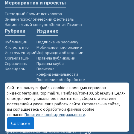
Мероприятия и проекты
Ежегодный Саммит психологов
Зимний психологический фестиваль
Национальный конкурс «Золотая Психея»
Рубрики
Издание
Публикации
Подписка на рассылку
Кто есть кто
Мобильное приложение
Инструментарий
Информация об издании
Организации
Правила публикации
Справочник
Правила клуба
Календарь
Политика
конфиденциальности
Положение об обработке
персональных данных
Сайт использует файлы cookie с помощью сервисов
«Психологическая газета»
Яндекс Метрика, top.mail.ru, Рамблер/топ-100, SberADS в целях
в социальных сетях
определения уникального посетителя, сбора статистики
посещений и улучшения работы сайта. Оставаясь на сайте,
вы соглашаетесь с обработкой файлов cookie
согласно
Политике конфиденциальности
.
Согласен
2004–2026 «Психологическая газета»
18+
При использовании материалов сайта