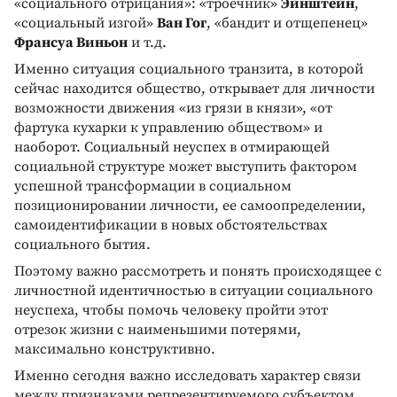
«социального отрицания»: «троечник»
Эйнштейн
,
«социальный изгой»
Ван Гог
, «бандит и отщепенец»
Франсуа Виньон
и т.д.
Именно ситуация социального транзита, в которой
сейчас находится общество, открывает для личности
возможности движения «из грязи в князи», «от
фартука кухарки к управлению обществом» и
наоборот. Социальный неуспех в отмирающей
социальной структуре может выступить фактором
успешной трансформации в социальном
позиционировании личности, ее самоопределении,
самоидентификации в новых обстоятельствах
социального бытия.
Поэтому важно рассмотреть и понять происходящее с
личностной идентичностью в ситуации социального
неуспеха, чтобы помочь человеку пройти этот
отрезок жизни с наименьшими потерями,
максимально конструктивно.
Именно сегодня важно исследовать характер связи
между признаками репрезентируемого субъектом