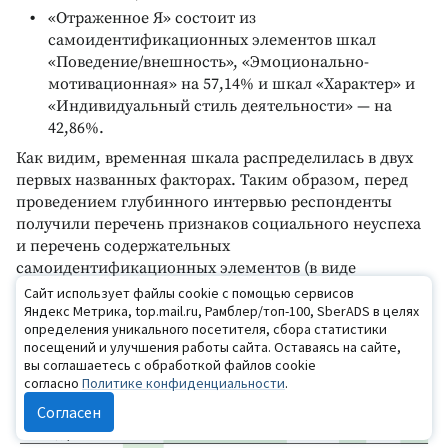
«Отраженное Я» состоит из
самоидентификационных элементов шкал
«Поведение/внешность», «Эмоционально-
мотивационная» на 57,14% и шкал «Характер» и
«Индивидуальный стиль деятельности» — на
42,86%.
Как видим, временная шкала распределилась в двух
первых названных факторах. Таким образом, перед
проведением глубинного интервью респонденты
получили перечень признаков социального неуспеха
и перечень содержательных
самоидентификационных элементов (в виде
утверждений) по категориям, отраженным на рис 1.
Сайт использует файлы cookie с помощью сервисов
Результаты интервью приведены в табл. 1.
Яндекс Метрика, top.mail.ru, Рамблер/топ-100, SberADS в целях
определения уникального посетителя, сбора статистики
посещений и улучшения работы сайта. Оставаясь на сайте,
вы соглашаетесь с обработкой файлов cookie
согласно
Политике конфиденциальности
.
Согласен