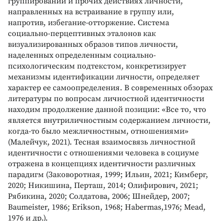
группировании и прочих действиях личности,
направленных на встраивание в группу или,
напротив, избегание-отторжение. Система
социально-перцептивных эталонов как
визуализированных образов типов личности,
наделенных определенным социально-
психологическим подтекстом, конкретизирует
механизмы идентификации личности, определяет
характер ее самоопределения. В современных обзорах
литературы по вопросам личностной идентичности
находим продолжение данной позиции: «Все то, что
является внутриличностным содержанием личности,
когда-то было межличностным, отношениями»
(Малейчук, 2021). Тесная взаимосвязь личностной
идентичности с отношениями человека в социуме
отражена в концепциях идентичности различных
парадигм (Заковоротная, 1999; Ильин, 2021; Кимберг,
2020; Никишина, Перташ, 2014; Олифирович, 2021;
Рябикина, 2020; Солдатова, 2006; Шнейдер, 2007;
Baumeister, 1986; Erikson, 1968; Habermas,1976; Mead,
1976 и др.).