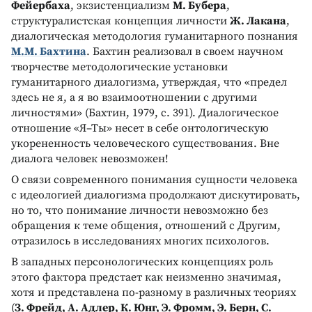
Фейербаха
, экзистенциализм
М. Бубера
,
структуралистская концепция личности
Ж. Лакана
,
диалогическая методология гуманитарного познания
М.М. Бахтина
. Бахтин реализовал в своем научном
творчестве методологические установки
гуманитарного диалогизма, утверждая, что «предел
здесь не я, а я во взаимоотношении с другими
личностями» (Бахтин, 1979, с. 391). Диалогическое
отношение «Я–Ты» несет в себе онтологическую
укорененность человеческого существования. Вне
диалога человек невозможен!
О связи современного понимания сущности человека
с идеологией диалогизма продолжают дискутировать,
но то, что понимание личности невозможно без
обращения к теме общения, отношений с Другим,
отразилось в исследованиях многих психологов.
В западных персонологических концепциях роль
этого фактора предстает как неизменно значимая,
хотя и представлена по-разному в различных теориях
(
З. Фрейд, А. Адлер, К. Юнг, Э. Фромм, Э. Берн, С.