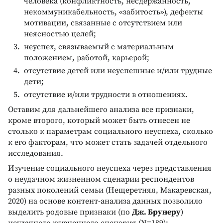
человека (конфликтность, несдержанность,
некоммуникабельность, «забитость»), дефекты
мотивации, связанные с отсутствием или
неясностью целей;
неуспех, связываемый с материальным
положением, работой, карьерой;
отсутствие детей или неуспешные и/или трудные
дети;
отсутствие и/или трудности в отношениях.
Оставим для дальнейшего анализа все признаки,
кроме второго, который может быть отнесен не
столько к параметрам социального неуспеха, сколько
к его факторам, что может стать задачей отдельного
исследования.
Изучение социального неуспеха через представления
о неудачном жизненном сценарии респондентов
разных поколений семьи (Нещеретняя, Макаревская,
2020) на основе контент-анализа данных позволило
выделить родовые признаки (по
Дж. Брунеру
)
неудачного жизненного сценария (N=189):