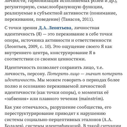
личности; гармонизация исполняемых ролей и др.),
регуляторную, смыслообразующую функции,
реализуемые в субъектной активности (понимание,
переживания, поведение) (Танасов, 2011).
С точки зрения
Д.А. Леонтьева
, личностная
идентичность (Я) — это переживание в себе точки
опоры, источника активности и ответственности
(Леонтьев, 2009, с. 10). Это ощущение своего Я как
внутреннего центра, конструирование Я в
соответствии со своими ценностями.
Идентичность позволяет сохранить лицо, т.е.
личность, персону.
Потерять лицо — значит потерять
идентичность
. Мы можем говорить о периодах более
полно и осознанно переживаемой личностной
идентичности (как точки опоры), о моментах её
«забвения» или плавного течения (mainstrim).
Как уже отмечалось, разрушение сообщества, его
переструктурирование приводят к нарушению
системы социально-перцептивных эталонов (А.А.
Бодалев), системы идентификаций. В такой ситуации