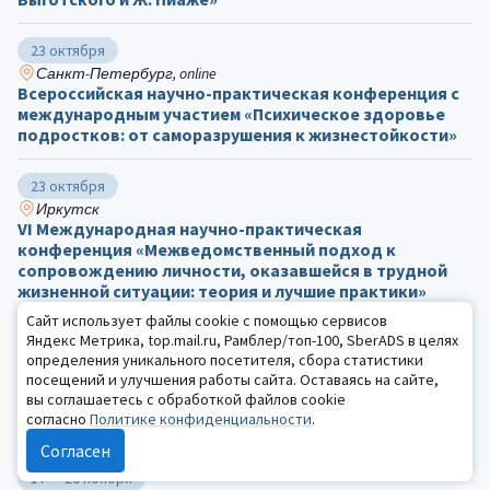
23 октября
Санкт-Петербург, online
Всероссийская научно-практическая конференция с
международным участием «Психическое здоровье
подростков: от саморазрушения к жизнестойкости»
23 октября
Иркутск
VI Международная научно-практическая
конференция «Межведомственный подход к
сопровождению личности, оказавшейся в трудной
жизненной ситуации: теория и лучшие практики»
Сайт использует файлы cookie с помощью сервисов
Яндекс Метрика, top.mail.ru, Рамблер/топ-100, SberADS в целях
5 — 6 ноября
определения уникального посетителя, сбора статистики
Самара, online
посещений и улучшения работы сайта. Оставаясь на сайте,
Всероссийская научная конференция с
вы соглашаетесь с обработкой файлов cookie
международным участием «Исторические имена в
согласно
Политике конфиденциальности
.
актуальной психологии»
Согласен
17 — 20 ноября