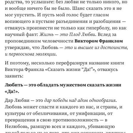
родства, то услышьте: без любви не только никого, но
и вообще ничего бы не было. Шанс сказать это я не
мог упустить. И пусть мой голос будет гласом
вопиющего в пустыне разъединения и разобщения —
отважусь произнести не только как гиперболу, но как
научный факт:
Жизнь — это Плод Любви
. Вслед за
проповедником человечности
Виктором Франклом
утверждаю, что Любовь —
это и высшее из достоинств,
и первооснова эволюции
.
И поэтому, несколько перефразируя название книги
Виктора Франкла «Сказать жизни “Да!”», отважусь
заявить:
Любить — это обладать мужеством сказать жизни
«Да!».
Дар Любви — это
дар победы над адом однообразия
.
Любовь может спасти и каждого из нас, и страны, и
культуры от обезличивания, от унификации, от
превращения в свою противоположность — в
Нелюбовь, разящую всех и каждого, убивающую