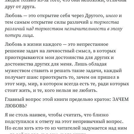
людей только из-за того, что они непохожи, отличны
друг от друга.
Любовь — это открытие себя через Другого,
иного
и
тем самым открытие силы различий
и торжества
различий над торжеством незначительности в эпоху
потери лица
.
Любовь в жизни каждого — это непрестанное
решение задач на личностный смысл, в которых
приоткрываются мои достоинства для других и
достоинства других для меня. Лишь обладая
мужеством ставить и решать такие задачи, каждый
получает шанс приоткрыть то, зачем он пришел в
этот мир, мир, в котором всегда есть те, ради которых
стоит жить, и те, кого нельзя не любить.
Главный вопрос этой книги предельно краток: ЗАЧЕМ
ЛЮБОВЬ?
Я не столь наивен, чтобы считать, что близко
подступился к ответу на этот непривычный вопрос.
Но если хоть кто-то из читателей задумается над ним