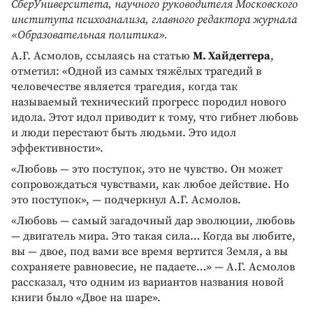
СберУниверситета, научного руководителя Московского
института психоанализа, главного редактора журнала
«Образовательная политика».
А.Г. Асмолов, ссылаясь на статью
М. Хайдеггера
,
отметил: «Одной из самых тяжёлых трагедий в
человечестве является трагедия, когда так
называемый технический прогресс породил нового
идола. Этот идол приводит к тому, что гибнет любовь
и люди перестают быть людьми. Это идол
эффективности».
«Любовь — это поступок, это не чувство. Он может
сопровождаться чувствами, как любое действие. Но
это поступок», — подчеркнул А.Г. Асмолов.
«Любовь — самый загадочный дар эволюции, любовь
— двигатель мира. Это такая сила… Когда вы любите,
вы — двое, под вами все время вертится Земля, а вы
сохраняете равновесие, не падаете…» — А.Г. Асмолов
рассказал, что одним из вариантов названия новой
книги было «Двое на шаре».