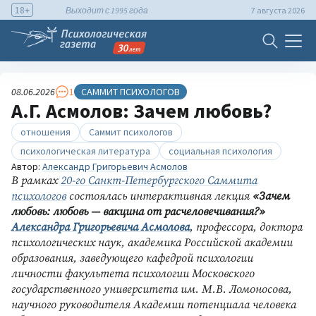
18+
Выходит с 1995 года
7 августа 2026
08.06.2026
1
САММИТ ПСИХОЛОГОВ
А.Г. Асмолов: Зачем любовь?
отношения
Саммит психологов
психологическая литература
социальная психология
Автор:
Александр Григорьевич Асмолов
В рамках
20-го Санкт-Петербургского Саммита
психологов
состоялась интерактивная лекция
«Зачем
любовь: любовь — вакцина от расчеловечивания?»
Александра Григорьевича Асмолова
, профессора, доктора
психологических наук, академика Российской академии
образования, заведующего кафедрой психологии
личности факультета психологии Московского
государственного университета им. М.В. Ломоносова,
научного руководителя Академии потенциала человека