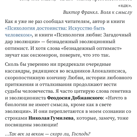
«как».
Виктор Франкл. Воля к смыслу
Как я уже не раз сообщал читателям, автор и книги
«Психология достоинства: Искусство быть
человеком»
, и книги «Психология любви: Загадочный
дар эволюции» — безнадежный эволюционный
оптимист. И хотя слова «безнадежный оптимист»
звучат как оксюморон, поверьте, что это так.
Сколь бы уверенно ни предрекали очередные
кассандры, рядящиеся во всадников Апокалипсиса,
скоропостижную кончину Любви, истории любовного
притяжения и отталкивания продолжают вести
судьбы человечества. Я часто цитирую слова генетика
и эволюциониста
Феодосия Добжанского
: «Ничто в
биологии не имеет смысла, кроме как в свете
эволюции». И они переплетаются в моем сознании со
строками
Николая Гумилева
, которые, замечу, тоже
посвящены эволюции!
…Так век за веком — скоро ли, Господь?