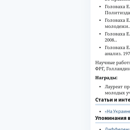
Головаха Е
Политиздат
Головаха 
молодежи. 
Головаха Е
2008..
Головаха Е
анализ. 197
Научные работ
ФРГ, Голланди
Награды:
Лауреат пр
молодых уч
Статьи и инт
«На Украин
Упоминания в
Дифференци