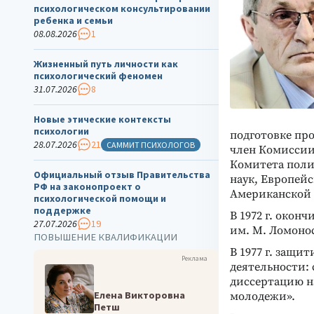
психологическом консультировании
ребенка и семьи
08.08.2026
1
Жизненный путь личности как
психологический феномен
31.07.2026
8
Новые этические контексты
психологии
подготовке пр
28.07.2026
21
САММИТ ПСИХОЛОГОВ
член Комиссии
Комитета поли
Официальный отзыв Правительства
наук, Европей
РФ на законопроект о
Американской 
психологической помощи и
поддержке
В 1972 г. окон
27.07.2026
19
им. М. Ломоно
ПОВЫШЕНИЕ КВАЛИФИКАЦИИ
В 1977 г. защи
Реклама
деятельности: 
диссертацию н
Елена Викторовна
молодежи».
Петш