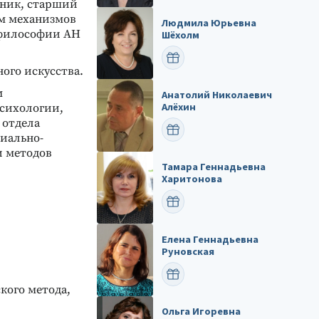
дник, старший
ом механизмов
Людмила Юрьевна
 философии АН
Шёхолм
ПОЗДРАВИТЬ
ного искусства.
м
Анатолий Николаевич
Алёхин
сихологии,
 отдела
ПОЗДРАВИТЬ
циально-
и методов
Тамара Геннадьевна
Харитонова
ПОЗДРАВИТЬ
Елена Геннадьевна
Руновская
ПОЗДРАВИТЬ
кого метода,
Ольга Игоревна