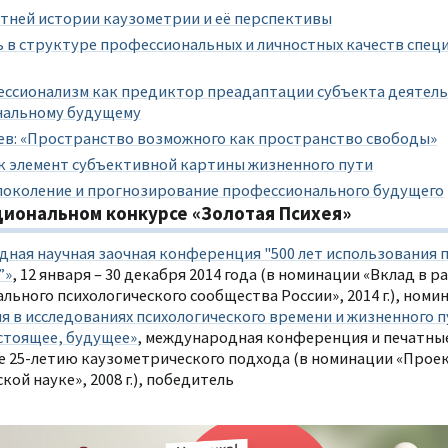
етней истории каузометрии и её перспективы
 в структуре профессиональных и личностных качеств спец
ссионализм как предиктор преадаптации субъекта деятель
нальному будущему
ьев: «Пространство возможного как пространство свободы»
к элемент субъективной картины жизненного пути
околение и прогнозирование профессионального будущего
циональном конкурсе «Золотая Психея»
ная научная заочная конференция "500 лет использования 
”»
, 12 января – 30 декабря 2014 года (в номинации «Вклад в 
ьного психологического сообщества России», 2014 г.), номи
я в исследованиях психологического времени и жизненного п
стоящее, будущее»
, международная конференция и печатны
 25-летию каузометрического подхода (в номинации «Проек
кой науке», 2008 г.), победитель