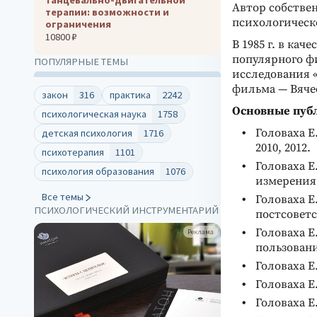
Автор собстве
терапии: возможности и
психологическ
ограничения
10800 ₽
В 1985 г. в кач
популярного ф
ПОПУЛЯРНЫЕ ТЕМЫ
исследования 
фильма — Вяче
закон
316
практика
2242
Основные пуб
психологическая наука
1758
Головаха Е
детская психология
1716
2010, 2012.
психотерапия
1101
Головаха Е
психология образования
1076
измерения 
Все темы
Головаха Е
ПСИХОЛОГИЧЕСКИЙ ИНСТРУМЕНТАРИЙ
постсоветс
Головаха Е
Реклама
пользовани
Головаха Е
Головаха Е.
Головаха Е.