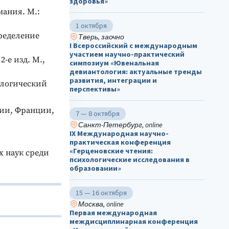
здоровья»
мания. М.:
1 октября
ределение
Тверь, заочно
I Всероссийский с международным
участием научно-практический
-е изд. М.,
симпозиум «Ювенальная
девиантология: актуальные тренды
развития, интеграции и
ологический
перспективы»
ии, Франции,
7 — 8 октября
Санкт-Петербург, online
IX Международная научно-
практическая конференция
«Герценовские чтения:
х наук среди
психологические исследования в
образовании»
15 — 16 октября
Москва, online
Первая международная
междисциплинарная конференция