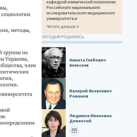
кафедрой клинической психологии
Российского национального
ны,
исследовательского медицинского
 социологии
университета и
Читать дальше
рия, методы,
СЕГОДНЯ РОДИЛИСЬ
й группы по
мы Украины,
Никита Глебович
Алексеев
общества, член
олитических
огии,
ологии.
Валерий Яковлевич
 университета
Романов
овой
Людмила Ивановна
кую
Дементий
моопределение
ПОЗДРАВИТЬ