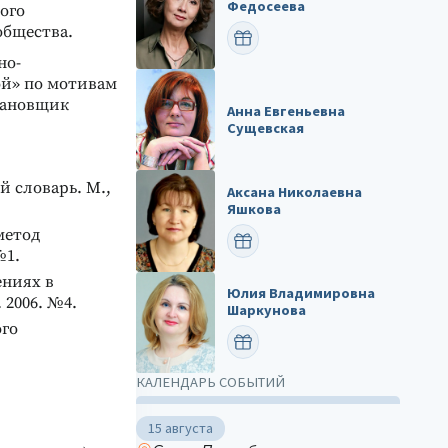
Федосеева
ого
общества.
ПОЗДРАВИТЬ
но-
ой» по мотивам
тановщик
Анна Евгеньевна
Сущевская
й словарь. М.,
Аксана Николаевна
Яшкова
метод
ПОЗДРАВИТЬ
№1.
ениях в
Юлия Владимировна
 2006. №4.
Шаркунова
ого
ПОЗДРАВИТЬ
КАЛЕНДАРЬ СОБЫТИЙ
15 августа