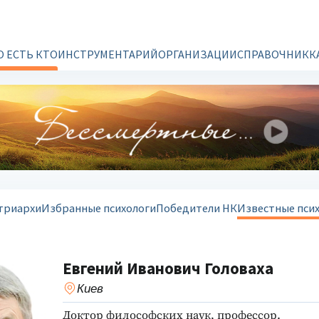
О ЕСТЬ КТО
ИНСТРУМЕНТАРИЙ
ОРГАНИЗАЦИИ
СПРАВОЧНИК
К
триархи
Избранные психологи
Победители НК
Известные пси
Евгений Иванович Головаха
Киев
Доктор философских наук, профессор.