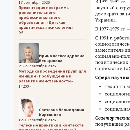
В 1972-1991 гг
17 сентября 2026
Презентация программы
научный сотру
дополнительного
демократизаци
профессионального
Украины.
образования «Детская
практическая психология»
В 1977-1979 гг
0 ₽
С 1991 г. рабо
социологическ
заместитель ди
Ирина Александровна
социально-поли
Венщикова
политических п
25–27 сентября 2026
социологии (с 2
Методика проведения групп для
женщин «Пробуждение и
Сфера научных
развитие женственности»
теория и 
14200 ₽
социологи
социологи
социальна
Светлана Леонидовна
Кирсанова
Соавтор техни
12–13 сентября 2026
получившее рас
Телесные практики в контексте
танцевально-двигательной