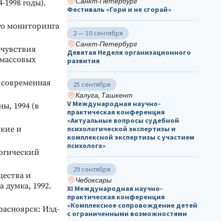
Санкт-Петербург
-1998 годы).
Фестиваль «Гори и не сгорай»
го мониторинга
2 — 10 сентября
Санкт-Петербург
очувствия
Девятая Неделя организационного
 массовых
развития
и современная
25 сентября
Калуга, Ташкент
V Международная научно-
ы, 1994 (в
практическая конференция
«Актуальные вопросы судебной
психологической экспертизы и
ские и
комплексной экспертизы с участием
психолога»
логический
29 сентября
щества и
Чебоксары
 думка, 1992.
ХΙ Международная научно-
практическая конференция
«Комплексное сопровождение детей
расноярск: Изд-
с ограниченными возможностями