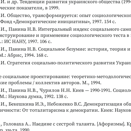
.И. и др. Тенденции развития украинского общества (1994
еские показатели, в 1999.
Е.И. Общество, трансформируется: опыт социологическо
ИАГНОСТИЧЕСКИЕ
ДИАГНОСТИКА ИНТЕЛЛЕКТУАЛЬНЫХ И
 Фонд «Демократические инициативы», 1997. 154 с.
ТВОРЧЕСКИХ СПОСОБНОСТЕЙ
.И., Панина Н.В. Интегральный индекс социального сам
агностика и
Тест Гилфорда
нструирование и применение социологического теста в
пия
Диагностика уровня развития
: ИС НАНУ, 1997. 106 с.
социального интеллекта
сами личности
 Элькина)
.И., Панина Н.В. Социальное безумие: история, теория 
Подробнее
.: Абрис, 1994. 168 с.
.И. Стратегия социально-политического развития Украин
е социальное проектирование: теоретико-методологиче
ие проблемы / коллектив авторов. М., 1994.
.И., Панина Н.В., Чурилов Н.Н. Киев — 1990-1991. Социо
.: Наукова думка, 1992. 138 с.
.И., Бекешкина И.Э., Небоженко В.С. Демократизация об
ичности: От тоталитаризма к демократии. Киев: Наукова
., Головаха А.. Наедине с сестрой таланта. [Афоризмы]. К
. ун-та, 1990.