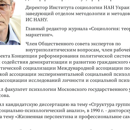
Директор Института социологии НАН Украи
заведующий отделом методологии и методов
ИС НАНУ.
Главный редактор журнала «Социология: тео
маркетинг».
Член Общественного совета экспертов по
внутриполитическим вопросам, член рабоче
оекта Концепции реформирования политической систе
 содействия демократизации и развитию гражданского 
тической социализации Международной ассоциации п
ской ассоциации экспериментальной социальной психол
ассоциации исследований личности и социальной псих
чил факультет психологии Московского государственного
сова.
тил кандидатскую диссертацию на тему «Структура групп
социально-психологический анализ», в 1990 г. - докторс
а тему «Жизненная перспектива и профессиональное са