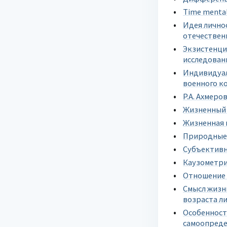
Time menta
Идея лично
отечествен
Экзистенци
исследован
Индивидуал
военного к
Р.А. Ахмеро
Жизненный 
Жизненная 
Природные 
Субъективн
Каузометри
Отношение 
Смысл жизн
возраста л
Особенност
самоопреде