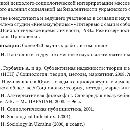
нной психолого-социологической интерпретации массов
ого явления социальной амбивалентности украинского 
естве консультанта и ведущего участвовал в создании науч
ильма студии «Киевнаучфильм» «Интервью с самим соб
«Психологическое время личности, 1984». Режиссер-пос
слав Прокопенко.
ликации:
более 420 научных работ, в том числе
.И. Психология и другие смешные науки: альтернативны
., Горбачик А. и др. Субъективная надежность: теория и 
(ИСН) // Социология: теория, методы, маркетинг. 2008. 
. Научная школа Юрия левады в социокультурных измен
ком обществе // Социология: теория, методы, маркетинг.
.И. Альтернативная философия. Словарь для неслужебн
Реклама
Реклама
я А-Я. — М.: ПАРАПАН, 2008. — 96 с.
.И. Социологическая публицистика, 2001.
И. Sociological Indicators. (2001)
И. Sociology in Ukraine (2000, в соавт.)