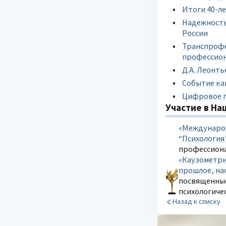
Итоги 40-л
Надежность
России
Транспрофе
профессио
Д.А. Леонт
Событие ка
Цифровое п
Участие в На
«Международ
“Психология
профессионал
«Каузометри
прошлое, на
посвященные
психологичес
Назад к списку