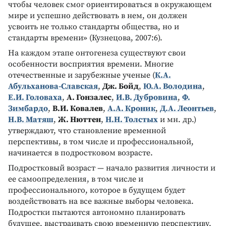
чтобы человек смог ориентироваться в окружающем
мире и успешно действовать в нем, он должен
усвоить не только стандарты общества, но и
стандарты времени» (Кузнецова, 2007:6).
На каждом этапе онтогенеза существуют свои
особенности восприятия времени. Многие
отечественные и зарубежные ученые (
К.А.
Абульханова-Славская
,
Дж. Бойд
,
Ю.А. Володина
,
Е.И. Головаха
,
А. Гонзалес
,
И.В. Дубровина
,
Ф.
Зимбардо
,
В.И. Ковалев
,
А.А. Кроник
,
Д.А. Леонтьев
,
Н.В. Матяш
,
Ж. Нюттен
,
Н.Н. Толстых
и мн. др.)
утверждают, что становление временной
перспективы, в том числе и профессиональной,
начинается в подростковом возрасте.
Подростковый возраст — начало развития личности и
ее самоопределения, в том числе и
профессионального, которое в будущем будет
воздействовать на все важные выборы человека.
Подростки пытаются автономно планировать
будущее, выстраивать свою временную перспективу,