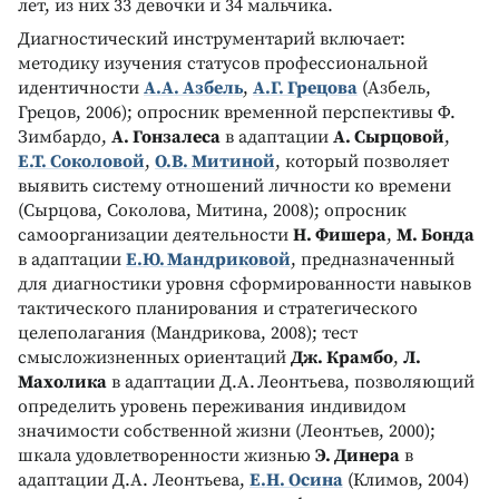
лет, из них 33 девочки и 34 мальчика.
Диагностический инструментарий включает:
методику изучения статусов профессиональной
идентичности
А.А. Азбель
,
А.Г. Грецова
(Азбель,
Грецов, 2006); опросник временной перспективы Ф.
Зимбардо,
А. Гонзалеса
в адаптации
А. Сырцовой
,
Е.Т. Соколовой
,
О.В. Митиной
, который позволяет
выявить систему отношений личности ко времени
(Сырцова, Соколова, Митина, 2008); опросник
самоорганизации деятельности
Н. Фишера
,
М. Бонда
в адаптации
Е.Ю. Мандриковой
, предназначенный
для диагностики уровня сформированности навыков
тактического планирования и стратегического
целеполагания (Мандрикова, 2008); тест
смысложизненных ориентаций
Дж. Крамбо
,
Л.
Махолика
в адаптации Д.А. Леонтьева, позволяющий
определить уровень переживания индивидом
значимости собственной жизни (Леонтьев, 2000);
шкала удовлетворенности жизнью
Э. Динера
в
адаптации Д.А. Леонтьева,
Е.Н. Осина
(Климов, 2004)