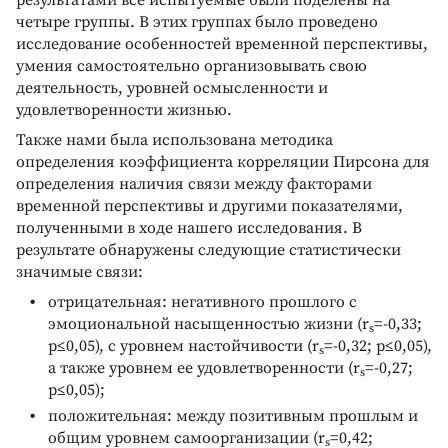
результатами все испытуемые были поделены на
четыре группы. В этих группах было проведено
исследование особенностей временной перспективы,
умения самостоятельно организовывать свою
деятельность, уровней осмысленности и
удовлетворенности жизнью.
Также нами была использована методика
определения коэффициента корреляции Пирсона для
определения наличия связи между факторами
временной перспективы и другими показателями,
полученными в ходе нашего исследования. В
результате обнаружены следующие статистически
значимые связи:
отрицательная: негативного прошлого с
эмоциональной насыщенностью жизни (r
=-0,33;
s
p≤0,05), с уровнем настойчивости (r
=-0,32; p≤0,05),
s
а также уровнем ее удовлетворенности (r
=-0,27;
s
p≤0,05);
положительная: между позитивным прошлым и
общим уровнем самоорганизации (r
=0,42;
s