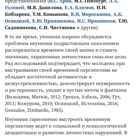
представлениями (
И.С. Арон
,
М.Г. Гинзбург
,
Л.А.
Головей
,
М.В. Данилова
,
Е.А. Климов
,
И.И.
Кобзарева
,
Т.М. Коньшина
,
В.И. Моросанова
,
А.К.
Осницкий
,
Е.Ю. Пряжникова
,
Н.С. Пряжников
,
Т.Ю.
Садовникова
,
С.Н. Чистякова
и другие).
В то же время, учеными широко обсуждаются
проблемы неумения подрастающим поколением
распоряжаться временем своей жизни и ставить
значимые, окрашенные личностным смыслом цели.
Ряд исследований подтверждает, что молодежь при
выстраивании своей временной перспективы не
обладает достаточной активностью и
целеустремленностью, демонстрирует неуверенность
и растерянность, уходит в пустые мечты и фантазии
(Володина, Матяш, 2012; Грецов, Азбель, 2006; Гут,
2011; Кожурова, 2010; Осницкий, Истомина, 2016;
Gonzales, Zimbardo, 1985).
Неумение гармонично выстроить временную
перспективу ведет к социальной и психологической
дезадаптации и развитию личностных нарушений. В