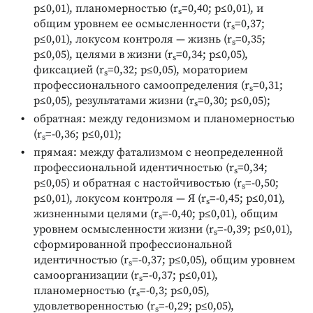
p≤0,01), планомерностью (r
=0,40; p≤0,01), и
s
общим уровнем ее осмысленности (r
=0,37;
s
p≤0,01), локусом контроля — жизнь (r
=0,35;
s
p≤0,05), целями в жизни (r
=0,34; p≤0,05),
s
фиксацией (r
=0,32; p≤0,05), мораторием
s
профессионального самоопределения (r
=0,31;
s
p≤0,05), результатами жизни (r
=0,30; p≤0,05);
s
обратная: между гедонизмом и планомерностью
(r
=-0,36; p≤0,01);
s
прямая: между фатализмом с неопределенной
профессиональной идентичностью (r
=0,34;
s
p≤0,05) и обратная с настойчивостью (r
=-0,50;
s
p≤0,01), локусом контроля — Я (r
=-0,45; p≤0,01),
s
жизненными целями (r
=-0,40; p≤0,01), общим
s
уровнем осмысленности жизни (r
=-0,39; p≤0,01),
s
сформированной профессиональной
идентичностью (r
=-0,37; p≤0,05), общим уровнем
s
самоорганизации (r
=-0,37; p≤0,01),
s
планомерностью (r
=-0,3; p≤0,05),
s
удовлетворенностью (r
=-0,29; p≤0,05),
s