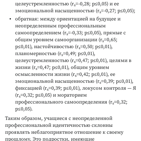
целеустремленностью (r
=-0,28; p≤0,05) и ее
s
эмоциональной насыщенностью (r
=-0,27; p≤0,05);
s
обратная: между ориентацией на будущее и
неопределенным профессиональным
самоопределением (r
=-0,33; p≤0,05), прямые с
s
общим уровнем самоорганизации (r
=0,65;
s
p≤0,01), настойчивостью (r
=0,50; p≤0,01),
s
планомерностью (r
=0,49; p≤0,01),
s
целеустремленностью (r
=0,47; p≤0,01), целями в
s
жизни (r
=0,47; p≤0,01), общим уровнем
s
осмысленности жизни (r
=0,42; p≤0,01), ее
s
эмоциональной насыщенностью (r
=0,39; p≤0,01),
s
фиксацией (r
=0,39; p≤0,01), локусом контроля — Я
s
(r
=0,32; p≤0,05) и мораторием
s
профессионального самоопределения (r
=0,32;
s
p≤0,05).
Таким образом, учащиеся с неопределенной
профессиональной идентичностью склонны
проявлять неблагоприятное отношение к своему
прошлому. Это подростки, имеющие