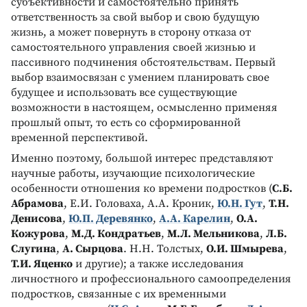
субъективности и самостоятельно принять
ответственность за свой выбор и свою будущую
жизнь, а может повернуть в сторону отказа от
самостоятельного управления своей жизнью и
пассивного подчинения обстоятельствам. Первый
выбор взаимосвязан с умением планировать свое
будущее и использовать все существующие
возможности в настоящем, осмысленно применяя
прошлый опыт, то есть со сформированной
временной перспективой.
Именно поэтому, большой интерес представляют
научные работы, изучающие психологические
особенности отношения ко времени подростков (
С.Б.
Абрамова
, Е.И. Головаха, А.А. Кроник,
Ю.Н. Гут
,
Т.Н.
Денисова
,
Ю.П. Деревянко
,
А.А. Карелин
,
О.А.
Кожурова
,
М.Д. Кондратьев
,
М.Л. Мельникова
,
Л.Б.
Слугина
,
А. Сырцова
. Н.Н. Толстых,
О.И. Шмырева
,
Т.И. Яценко
и другие); а также исследования
личностного и профессионального самоопределения
подростков, связанные с их временными