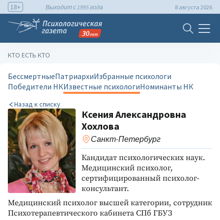
18+
Выходит с 1995 года
8 августа 2026
КТО ЕСТЬ КТО
Бессмертные
Патриархи
Избранные психологи
Победители НК
Известные психологи
Номинанты НК
Назад к списку
Ксения Александровна
Хохлова
Санкт-Петербург
Кандидат психологических наук.
Медицинский психолог,
сертифицированный психолог-
консультант.
Медицинский психолог высшей категории, сотрудник
Психотерапевтического кабинета СПб ГБУЗ