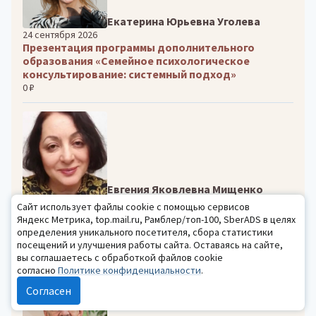
Екатерина Юрьевна Уголева
24 сентября 2026
Презентация программы дополнительного
образования «Семейное психологическое
консультирование: системный подход»
0 ₽
Евгения Яковлевна Мищенко
12–15 сентября 2026
Сайт использует файлы cookie с помощью сервисов
Трансформация смыслов в юнгианской
Яндекс Метрика, top.mail.ru, Рамблер/топ-100, SberADS в целях
песочнице: практика работы с
определения уникального посетителя, сбора статистики
экзистенциальными запросами клиентов
посещений и улучшения работы сайта. Оставаясь на сайте,
10800 ₽
вы соглашаетесь с обработкой файлов cookie
согласно
Политике конфиденциальности
.
Согласен