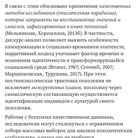
В связи с этим обосновано применение
качественных
методов исследования (описательная парадигма),
которые направлены на восстановление значений и
смыслов, зафиксированных в языке поколений
(Мельникова, Хорошилов, 2013б). В частности,
дискурс-анализ позволяет выявить особенности
коммуникации в социально-временном контексте,
нарративный подход учитывает фактор времени и
изменения идентичности в трансформирующейся
социальной среде (Bruner, 1987; Creswell, 2007;
Марцинковская, Турушева, 2017). При этом
постнеклассическая трактовка поколения не
исключает
межгрупповых планов,
поскольку через
символическую составляющую осуществляется
идентификация индивидов с культурой своего
поколения.
Работая с богатыми качественными данными,
исследователи могут столкнуться с ограничением
отбора массовых выборок для анализа поколенческих
«субкультур», однако это не требуется