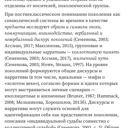
отделены от носителей, поколенческой группы.
При постнеклассическом понимании поколения как
символической системы во времени в качестве
предмета
исследуют
образы и символы эпохи,
коммуникацию, взаимодействие, вербальный и
невербальный дискурс поколений
(Семенова, 2003;
Ассман, 2017; Максимова, 2015), групповые и
индивидуальные
нарративы —
коллективную память
(Семенова, 2003; Ассман, 2017),
жизненный путь
(Семенова, 2003; Howe, Strauss, 1997). На уровне
поколений формируются общие дискурсы и
нарративы (в том числе, идеальные — мифы о
«золотом веке»), согласно формам и идеям которых
могут выстраиваться личные сценарии —
имплицитные и жизненные (Bruner, 1987; Hammack,
2008; Мельникова, Хорошилов, 2013б). Дискурсы и
нарративы могут служить основой для
идентификации себя как представителя поколения,
описания «индивидуальной судьбы совместно с
коллективной судьбой» (Семенова, 2003, с. 5). Общее