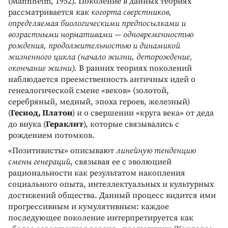
(Mannheim, 1952). Поколение в данных теориях
рассматривается как
когорта сверстников,
определяемая биологическими предпосылками и
возрастными нормативами — одновременностью
рождения, продолжительностью и динамикой
жизненного цикла (начало жизни, деторождение,
окончание жизни).
В ранних теориях поколений
наблюдается преемственность античных идей о
генеалогической смене «веков» (золотой,
серебряный, медный, эпоха героев, железный)
(
Гесиод, Платон
) и о свершении «круга века» от деда
до внука (
Гераклит
), которые связывались с
рождением потомков.
«Позитивисты» описывают
линейную тенденцию
смены генераций
, связывая ее с эволюцией
рациональности как результатом накопления
социального опыта, интеллектуальных и культурных
достижений общества. Данный процесс видится ими
прогрессивным и кумулятивным: каждое
последующее поколение интерпретируется как