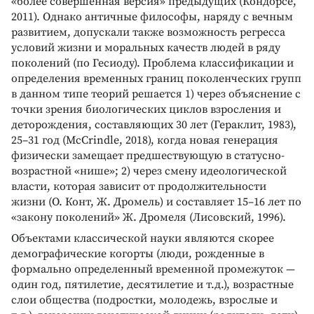
«более совершенная версия» предыдущих (Кондорсе,
2011). Однако античные философы, наряду с вечным
развитием, допускали также возможность регресса
условий жизни и моральных качеств людей в ряду
поколений (по Гесиоду). Проблема классификации и
определения временных границ поколенческих групп
в данном типе теорий решается 1) через объяснение с
точки зрения биологических циклов взросления и
деторождения, составляющих 30 лет (Гераклит, 1983),
25–31 год (McCrindle, 2018), когда новая генерация
физически замещает предшествующую в статусно-
возрастной «нише»; 2) через смену идеологической
власти, которая зависит от продолжительности
жизни (О. Конт, Ж. Дромель) и составляет 15–16 лет по
«закону поколений» Ж. Дромеля (Лисовский, 1996).
Объектами классической науки являются скорее
демографические когорты (люди, рожденные в
формально определенный временной промежуток —
один год, пятилетие, десятилетие и т.д.), возрастные
слои общества (подростки, молодежь, взрослые и