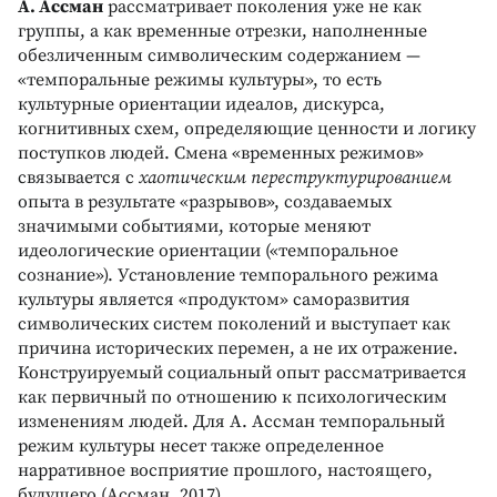
А. Ассман
рассматривает поколения уже не как
группы, а как временные отрезки, наполненные
обезличенным символическим содержанием —
«темпоральные режимы культуры», то есть
культурные ориентации идеалов, дискурса,
когнитивных схем, определяющие ценности и логику
поступков людей. Смена «временных режимов»
связывается с
хаотическим переструктурированием
опыта в результате «разрывов», создаваемых
значимыми событиями, которые меняют
идеологические ориентации («темпоральное
сознание»). Установление темпорального режима
культуры является «продуктом» саморазвития
символических систем поколений и выступает как
причина исторических перемен, а не их отражение.
Конструируемый социальный опыт рассматривается
как первичный по отношению к психологическим
изменениям людей. Для А. Ассман темпоральный
режим культуры несет также определенное
нарративное восприятие прошлого, настоящего,
будущего (Ассман, 2017).