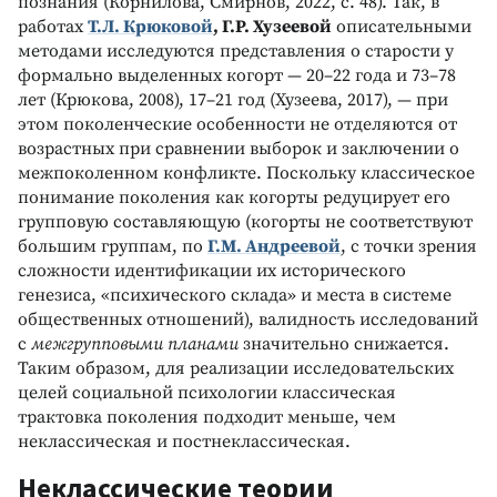
познания (Корнилова, Смирнов, 2022, с. 48). Так, в
работах
Т.Л. Крюковой
, Г.Р. Хузеевой
описательными
методами исследуются представления о старости у
формально выделенных когорт — 20–22 года и 73–78
лет (Крюкова, 2008), 17–21 год (Хузеева, 2017), — при
этом поколенческие особенности не отделяются от
возрастных при сравнении выборок и заключении о
межпоколенном конфликте. Поскольку классическое
понимание поколения как когорты редуцирует его
групповую составляющую (когорты не соответствуют
большим группам, по
Г.М. Андреевой
, с точки зрения
сложности идентификации их исторического
генезиса, «психического склада» и места в системе
общественных отношений), валидность исследований
с
межгрупповыми планами
значительно снижается.
Таким образом, для реализации исследовательских
целей социальной психологии классическая
трактовка поколения подходит меньше, чем
неклассическая и постнеклассическая.
Неклассические теории