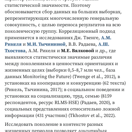
статистической значимости. Поэтому
обосновывается сбор данных на больших выборках,
репрезентирующих многочисленную генеральную
совокупность, с целью переноса результатов на всю
поколенческую группу. Корреляционный подход
применяется в исследованиях Дж. Твенге,
А.М.
Рикеля
и
М.И. Тычининой
, В.В. Радаева,
А.Ш.
Тхостова
, А.М. Рикеля и
М.Е. Вялковой
и др., где
выявляются статистически значимые различия
между поколениями в ценностных ориентациях и
жизненных целях (выборки 0,5–8,7 млн чел., база
данных Monitoring the Future) (Twenge et al., 2012), в
установках на кооперацию и конкуренцию (62 текста)
(Рикель, Тычинина, 2017); в социальном поведении и
установках на социализацию, труд, семью (8159
респондентов, ресурс RLMS-HSE) (Радаев, 2020), в
социальных представлениях относительно ложной
информации (431 участник) (Tkhostov et al., 2022).
Исследовать поколение в контексте разных
жизненных периодов позволяет
лонгитюдная