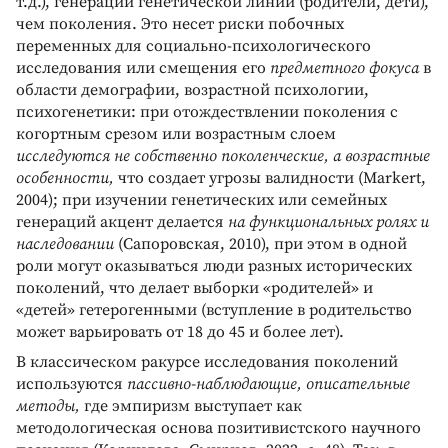
т.д.), генерации генетической линии (родители, дети),
чем поколения. Это несет риски побочных
переменных для социально-психологического
исследования или смещения его
предметного фокуса
в
области демографии, возрастной психологии,
психогенетики: при отождествлении поколения с
когортным срезом или возрастным слоем
исследуются не собственно поколенческие, а возрастные
особенности,
что создает угрозы валидности (Markert,
2004); при изучении генетических или семейных
генераций акцент делается
на функциональных ролях и
наследовании
(Сапоровская, 2010), при этом в одной
роли могут оказываться люди разных исторических
поколений, что делает выборки «родителей» и
«детей» гетерогенными (вступление в родительство
может варьировать от 18 до 45 и более лет).
В классическом ракурсе исследования поколений
используются
пассивно-наблюдающие, описательные
методы,
где эмпиризм выступает как
методологическая основа позитивистского научного