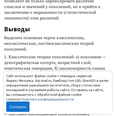
позволяет не только зафиксировать различие
смыслов и значений у поколений, но и прийти к
заключению о выраженности (статистической
значимости) этих различий.
Выводы
Выделим основные черты классических,
неклассических, постнеклассических теорий
поколений.
1. Классические теории поколений: а) поколение —
демографическая когорта, возрастной слой,
генетическая генерация; б) закономерность смены
поколений — линейная; в) предмет исследования —
Сайт использует файлы cookie с помощью сервисов
возрастные особенности, функциональные роли,
Яндекс Метрика, top.mail.ru, Рамблер/топ-100, SberADS в целях
наследованные психологические характеристики (для
определения уникального посетителя, сбора статистики
посещений и улучшения работы сайта. Оставаясь на сайте,
социально-психологического исследования имеются
вы соглашаетесь с обработкой файлов cookie
риски побочных переменных и смещения предмета
согласно
Политике конфиденциальности
.
исследования в область возрастной психологии,
Согласен
психогенетики, демографии); г) методы исследования
— пассивно-наблюдающие (описательные),