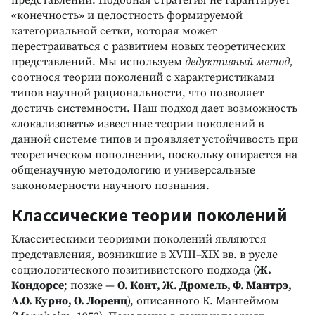
«конечность» и целостность формируемой
категориальной сетки, которая может
перестраиваться с развитием новых теоретических
представлений. Мы используем
дедуктивный метод,
соотнося теории поколений с характеристиками
типов научной рациональности, что позволяет
достичь системности. Наш подход дает возможность
«локализовать» известные теории поколений в
данной системе типов и проявляет устойчивость при
теоретическом пополнении, поскольку опирается на
общенаучную методологию и универсальные
закономерности научного познания.
Классические теории поколений
Классическими теориями поколений являются
представления, возникшие в XVIII–XIX вв. в русле
социологического позитивистского подхода (
Ж.
Кондорсе
; позже —
О. Конт, Ж. Дромель, Ф. Мантрэ,
А.О. Курно, О. Лоренц
), описанного К. Мангеймом