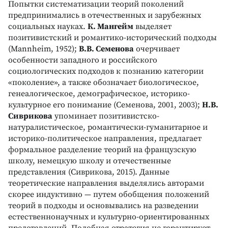
Попытки систематизации теорий поколений
предпринимались в отечественных и зарубежных
социальных науках.
К. Мангейм
выделяет
позитивистский и романтико-исторический подходы
(Mannheim, 1952);
В.В. Семенова
очерчивает
особенности западного и российского
социологических подходов к познанию категории
«поколение», а также обозначает биологическое,
генеалогическое, демографическое, историко-
культурное его понимание (Семенова, 2001, 2003);
Н.В.
Сиврикова
упоминает позитивистско-
натуралистическое, романтически-гуманитарное и
историко-политическое направления, предлагает
формальное разделение теорий на французскую
школу, немецкую школу и отечественные
представления (Сиврикова, 2015). Данные
теоретические направления выделялись авторами
скорее индуктивно — путем обобщения положений
теорий в подходы и основывались на разведении
естественнонаучных и культурно-ориентированных
представлений. Подобная стратегия не гарантирует