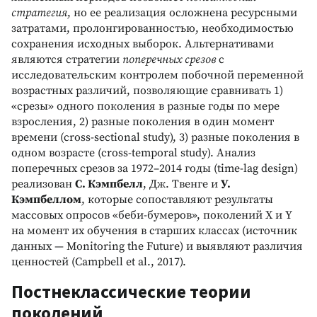
стратегия
, но ее реализация осложнена ресурсными
затратами, пролонгированностью, необходимостью
сохранения исходных выборок. Альтернативами
являются стратегии
поперечных срезов
с
исследовательским контролем побочной переменной
возрастных различий, позволяющие сравнивать 1)
«срезы» одного поколения в разные годы по мере
взросления, 2) разные поколения в один момент
времени (cross-sectional study), 3) разные поколения в
одном возрасте (cross-temporal study). Анализ
поперечных срезов за 1972–2014 годы (time-lag design)
реализован
С. Кэмпбелл
, Дж. Твенге и
У.
Кэмпбеллом
, которые сопоставляют результаты
массовых опросов «беби-бумеров», поколений Х и Y
на момент их обучения в старших классах (источник
данных — Monitoring the Future) и выявляют различия
ценностей (Campbell et al., 2017).
Постнеклассические теории
поколений