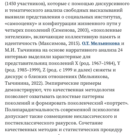
(1450 участников), которые с помощью дискурсивного
и тематического анализа свободных высказываний
выявили представления о социальных институтах,
«самооценку» и конфигурации жизненного пути у
четырех поколений (Семенова, 2003), «поколенные
энтелехии», включающие коллективную память и
идентичность (Максимова, 2015).
О.Т. Мельникова
и
М.И. Тычинина на основе нарративного анализа 24
интервью выделили характерные для
представительниц поколений Х (род. 1967–1984), Y
(род. 1985–1999), Z (род. с 1999 и далее) сюжеты и
дискурс о близких отношениях (Мельникова,
Тычинина, 2022). Эмпирические примеры
демонстрируют, что качественная методология
позволяет охватывать целостные паттерны
поколений и формировать поколенческий «портрет».
Полипарадигмальность современной психологии
допускает также совмещение неклассического и
постнеклассического ракурсов. Сочетание
качественных методик и статистических процедур