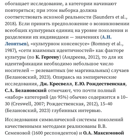
обогащает исследование, а категории начинают
повторяться; при этом выборка должна
соответствовать искомой реальности (Saunders et al.,
2018). Если принять предположение о возникновении
всеобщих культурных единиц на уровне поколения и
разделении их индивидами — значениях (
А.Н.
Леонтьев
), «культурном консенсусе» (Romney et al.,
1987), «сети взаимных идентичностей» как факторе
культуры (по
К. Гергену
) (Андреева, 2012), то для их
идентификации необходимо небольшое число
носителей — релевантных (не маргинальных) случаев
(Белановский, 2023). Опираясь на эмпирические
исследования,
Дж. Кресвелл
,
Е.Ю. Рождественская
,
С.А. Белановский
отмечают, что почти полный
«набор» категорий (до 95%) обычно содержится в 10–
30 (Creswell, 2007; Рождественская, 2012), 15–40
(Белановский, 2023) глубинных интервью.
Исследования символической системы поколений
качественными методами реализованы В.В.
Семеновой (1600 респондентов) и
О.А. Максимовой