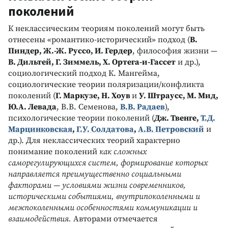
поколений
К неклассическим теориям поколений могут быть
отнесены «романтико-исторический» подход (
В.
Пиндер, Ж.-Ж. Руссо, И. Гердер
, философия жизни —
В. Дильтей, Г. Зиммель, Х. Ортега-и-Гассет
и др.),
социологический подход К. Мангейма,
социологические теории поляризации/конфликта
поколений (
Г. Маркузе, Н. Хоув
и
У. Штраусс, М. Мид,
Ю.А. Левада
, В.В. Семенова,
В.В. Радаев
),
психологические теории поколений (
Дж. Твенге,
Т.Д.
Марцинковская
,
Г.У. Солдатова
,
А.В. Петровский
и
др.). Для неклассических теорий характерно
понимание поколений
как сложных
саморегулирующихся систем, формирование которых
направляется преимущественно социальными
факторами — условиями жизни современников,
историческими событиями, внутрипоколенными и
межпоколенными особенностями коммуникации и
взаимодействия.
Авторами отмечается