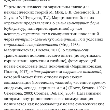
Черты постнеклассики характерны также для
неклассических теорий М. Мид, В.В. Семеновой, Н.
Хоува и У. Штраусса, Т.Д. Марцинковской: в них
отражены представления о
смене культурных форм
(субкультур, паттернов, архетипов)
путем
переструктурирования;
о саморазвитии поколений
через
внутрипоколенческую коммуникацию
в условиях
социальной неопределенности
(Мид, 1988;
Марцинковская, Полева, 2017); о
хаотичности
трансмиссии поколенческого опыта (по вертикали,
горизонтали, времени и глубине), формирующей
новые смысловые поля поколений (Марцинковская,
Полева, 2017);
о биографическом нарративе поколений,
который может быть описан через сюжет
социализации («оттепель», «застой», «военное время»,
«подъем», «спад», «кризис» и т.д.) (Howe, Strauss, 1997;
Семенова, 2003; Coomes, DeBard, 2004). Названными
авторами внутрипоколенческая коммуникация
понимается как порождающая новые символические
системы, однако в указанных теориях они не