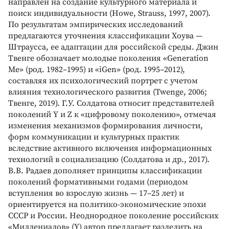
направлен на создание культурного материала и
поиск индивидуальности (Howe, Strauss, 1997, 2007).
По результатам эмпирических исследований
предлагаются уточнения классификации Хоува —
Штраусса, ее адаптации для российской среды. Джин
Твенге обозначает молодые поколения «Generation
Me» (род. 1982–1995) и «iGen» (род. 1995–2012),
составляя их психологический портрет с учетом
влияния технологического развития (Twenge, 2006;
Твенге, 2019). Г.У. Солдатова относит представителей
поколений Y и Z к «цифровому поколению», отмечая
изменения механизмов формирования личности,
форм коммуникации и культурных практик
вследствие активного включения информационных
технологий в социализацию (Солдатова и др., 2017).
В.В. Радаев дополняет принципы классификации
поколений формативными годами (периодом
вступления во взрослую жизнь — 17–25 лет) и
ориентируется на политико-экономические эпохи
СССР и России. Неоднородное поколение российских
«Миллениалов» (Y) автор предлагает разделить на