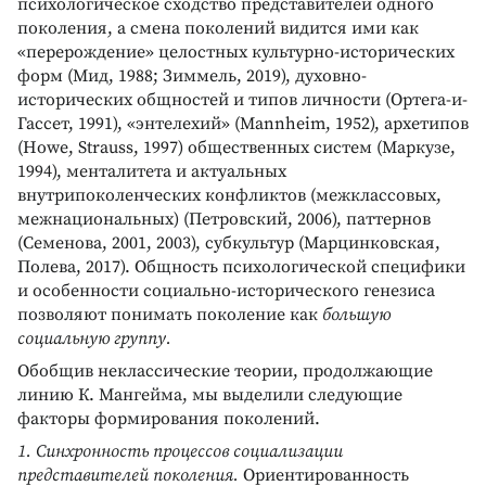
психологическое сходство представителей одного
поколения, а смена поколений видится ими как
«перерождение» целостных культурно-исторических
форм (Мид, 1988; Зиммель, 2019), духовно-
исторических общностей и типов личности (Ортега-и-
Гассет, 1991), «энтелехий» (Mannheim, 1952), архетипов
(Howe, Strauss, 1997) общественных систем (Маркузе,
1994), менталитета и актуальных
внутрипоколенческих конфликтов (межклассовых,
межнациональных) (Петровский, 2006), паттернов
(Семенова, 2001, 2003), субкультур (Марцинковская,
Полева, 2017). Общность психологической специфики
и особенности социально-исторического генезиса
позволяют понимать поколение как
большую
социальную группу.
Обобщив неклассические теории, продолжающие
линию К. Мангейма, мы выделили следующие
факторы формирования поколений.
1. Синхронность процессов социализации
представителей поколения.
Ориентированность