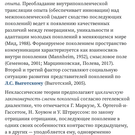
опыта.
Преобладание внутрипоколенческой
трансляции опыта (обеспечивает инновации) над
межпоколенческой (задает сходство последующих
поколений) ведет к появлению качественных
различий между генерациями, уникальности и
адаптации молодых поколений в меняющемся мире
(Мид, 1988). Формируемое поколением пространство
коммуникации характеризуется как взаимосвязь
внутри поколения (Mannheim, 1952), смысловое поле
(Семенова, 2001; Марцинковская, Полева, 2017).
Второй и третий фактор составляют социальную
ситуацию развития представителей поколений по
Л.С. Выготскому
(Выготский, 2005).
Неклассические теории предполагают
циклическую
закономерность смены поколений
согласно гегелевской
диалектике, что отмечается Г. Маркузе, Х. Ортегой-и-
Гассетом, Н. Хоувом и У. Штрауссом: по закону
отрицания отрицания, последующее поколение в
одних своих особенностях контрастно предыдущему,
а в других — уподобляется ему, одновременно