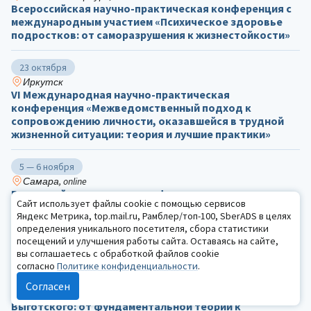
Всероссийская научно-практическая конференция с
международным участием «Психическое здоровье
подростков: от саморазрушения к жизнестойкости»
23 октября
Иркутск
VI Международная научно-практическая
конференция «Межведомственный подход к
сопровождению личности, оказавшейся в трудной
жизненной ситуации: теория и лучшие практики»
5 — 6 ноября
Самара, online
Всероссийская научная конференция с
Сайт использует файлы cookie с помощью сервисов
международным участием «Исторические имена в
Яндекс Метрика, top.mail.ru, Рамблер/топ-100, SberADS в целях
актуальной психологии»
определения уникального посетителя, сбора статистики
посещений и улучшения работы сайта. Оставаясь на сайте,
17 — 20 ноября
вы соглашаетесь с обработкой файлов cookie
согласно
Политике конфиденциальности
.
Москва, online
Всероссийский межвузовский научно-практический
Согласен
форум с международным участием «Время Л.С.
Выготского: от фундаментальной теории к