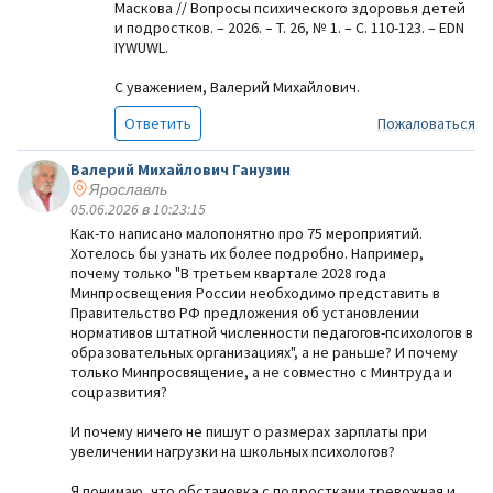
Маскова // Вопросы психического здоровья детей
и подростков. – 2026. – Т. 26, № 1. – С. 110-123. – EDN
IYWUWL.
С уважением, Валерий Михайлович.
Ответить
Пожаловаться
Валерий Михайлович Ганузин
Ярославль
05.06.2026 в 10:23:15
Как-то написано малопонятно про 75 мероприятий.
Хотелось бы узнать их более подробно. Например,
почему только "В третьем квартале 2028 года
Минпросвещения России необходимо представить в
Правительство РФ предложения об установлении
нормативов штатной численности педагогов-психологов в
образовательных организациях", а не раньше? И почему
только Минпросвящение, а не совместно с Минтруда и
соцразвития?
И почему ничего не пишут о размерах зарплаты при
увеличении нагрузки на школьных психологов?
Я понимаю, что обстановка с подростками тревожная и