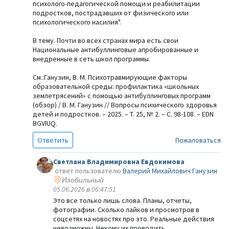
психолого-педагогической помощи и реабилитации
подростков, пострадавших от физического или
психологического насилия".
В тему. Почти во всех странах мира есть свои
Национальные антибуллинговые апробированные и
внедренные в сеть школ программы.
См.:Ганузин, В. М. Психотравмирующие факторы
образовательной среды: профилактика «школьных
землетрясений» с помощью антибуллинговых программ
(обзор) / В. М. Ганузин // Вопросы психического здоровья
детей и подростков. – 2025. – Т. 25, № 2. – С. 98-108. – EDN
BGVIUQ.
Ответить
Пожаловаться
Светлана Владимировна Евдокимова
ответ пользователю
Валерий Михайлович Ганузин
Изобильный
05.06.2026 в 06:47:51
Это все только лишь слова. Планы, отчеты,
фотографии. Сколько лайков и просмотров в
соцсетях на новостях про это. Реальные действия
невозможны. Некому их проводить