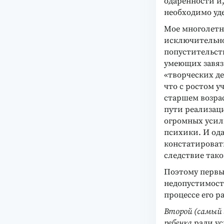
одаренности и,
необходимо уд
Мое многолетн
исключительнос
попустительств
умеющих завяз
«творческих д
что с ростом у
старшем возра
пути реализац
огромных усил
психики. И ода
констатироват
следствие тако
Поэтому первы
недопустимост
процессе его р
Второй (самый 
ребенка
ради ус