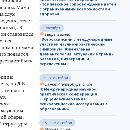
ю привели
«Комплексное сопровождение детей
 школы. Мама
с ограниченными возможностями
на слух
здоровья»
ведение, текст
олный). В
1 октября
и он становился
Тверь, заочно
I Всероссийский с международным
елось.
участием научно-практический
й помощи мама
симпозиум «Ювенальная
его появятся
девиантология: актуальные тренды
развития, интеграции и
ерестанет быть
перспективы»
цепцию
7 — 8 октября
сть, по Д.Б.
Санкт-Петербург, online
IX Международная научно-
я личности
практическая конференция
го,
«Герценовские чтения:
витию
психологические исследования в
образовании»
образующим
вой сферы.
15 — 16 октября
й структуры
Москва, online