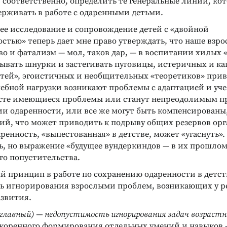
 соответственно, определить те генеральные линии, ко
ерживать в работе с одаренными детьми.
ее исследование и сопровождение детей с «двойной
тью» теперь дает мне право утверждать, что наше взро
о и фатализм — мол, таков дар, — в воспитании хилых «
ывать шнурки и застегивать пуговицы, истеричных и к
етей», эгоистичных и необщительных «теоретиков» прив
чебной нагрузки возникают проблемы с адаптацией и учеб
сте имеющиеся проблемы или станут непреодолимым п
ии одаренности, или все же могут быть компенсированы,
ий, что может приводить к подрыву общих резервов орг
ренность, «выпестованная» в детстве, может «угаснуть».
ь, но выражение «будущее вундеркиндов — в их прошлом
го попустительства.
й принцип в работе по сохранению одаренности в детст
ь игнорирования взрослыми проблем, возникающих у ре
азвития.
главный) — недопустимость игнорирования задач возрастн
коренного формирования отдельных умений и навыков 