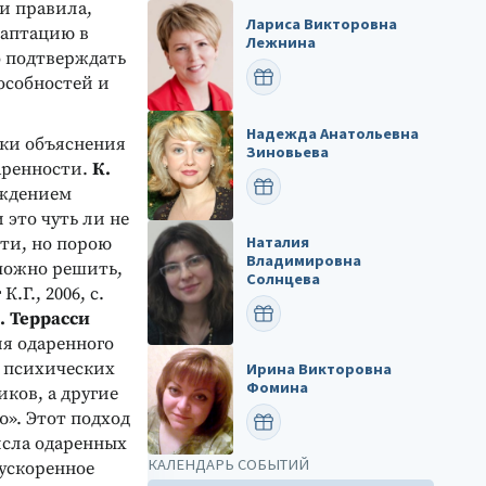
и правила,
Лариса Викторовна
даптацию в
Лежнина
о подтверждать
ПОЗДРАВИТЬ
особностей и
Надежда Анатольевна
тки объяснения
Зиновьева
аренности.
К.
ПОЗДРАВИТЬ
ождением
 это чуть ли не
Наталия
ти, но порою
Владимировна
зможно решить,
Солнцева
Г., 2006, с.
ПОЗДРАВИТЬ
. Террасси
тия одаренного
 психических
Ирина Викторовна
Фомина
иков, а другие
». Этот подход
ПОЗДРАВИТЬ
исла одаренных
КАЛЕНДАРЬ СОБЫТИЙ
 ускоренное