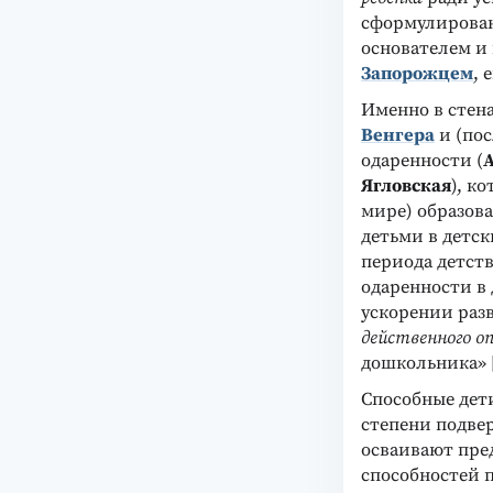
сформулирован
основателем и
Запорожцем
, 
Именно в стен
Венгера
и (пос
одаренности (
А
Ягловская
), к
мире) образов
детьми в детск
периода детст
одаренности в 
ускорении раз
действенного о
дошкольника» [Д
Способные дет
степени подвер
осваивают пре
способностей 