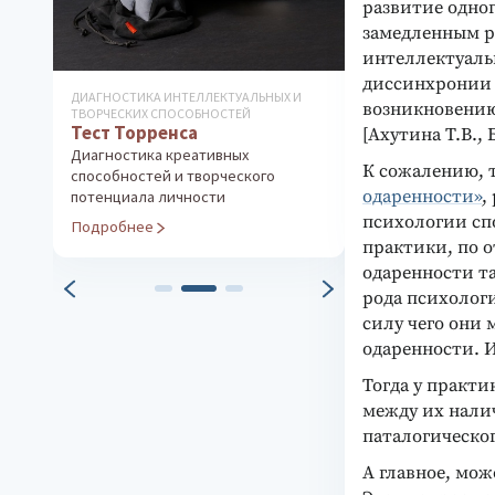
развитие одно
замедленным р
интеллектуаль
диссинхронии 
ДИАГНОСТИКА ИНТЕЛЛЕКТУАЛЬНЫХ И
ДИАГНОСТИКА ОС
возникновению
ТВОРЧЕСКИХ СПОСОБНОСТЕЙ
ЛИЧНОСТИ
Тест Торренса
Истории о чу
[Ахутина Т.В., Б
Диагностика креативных
Технология раз
К сожалению, 
способностей и творческого
эмоционального
одаренности»
,
потенциала личности
детей
психологии спо
Подробнее
Подробнее
практики, по 
одаренности т
рода психолог
силу чего они 
одаренности. Изд
Тогда у практи
между их нали
паталогическо
А главное, мо