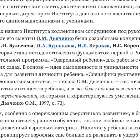
 в соответствии с методологическими положениями, 
 первым директором Института дошкольного воспитан
его единомышленниками и учениками.
ах нашего Института коллективом сотрудников под рук
ле его смерти)
О.М. Дьяченко
была разработана концеп
.И. Булычева
,
И.А. Бурлакова
,
Н.Е. Веракса
,
Н.С. Варе
оторая стала методологическим фундаментом первой в Ро
ательной программы «Одаренный ребенок» для работы с
их садах. В основе — идея самоценности и уникальности
ва для развития личности ребенка. «Специфика умствен
дошкольном детстве, — писала О.М. Дьяченко, — заключа
вития интеллекта ребенка, а
во все более полном освоении
посредствования
, которыми и характеризуются умственн
ьяченко О.М., 1997, с. 73].
и, особенно с опережающим сверстников развитием, в 
жены натиску раннего обучения, т.к. они любознательны
дложенный взрослым материал. Наличие у ребенка выс
провоцирует взрослых еще больше их развивать в ущерб