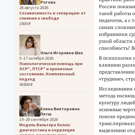
Рогова
России показыв
26 августа 2026
Созависимость и сепарация: от
такой работы о
слияния к свободе
педагогов, а с
1800 ₽
самых сложных
избранники су
узкой области
способность? В
Ольга Игоревна Шех
В психологии 
5–17 октября 2026
Психологическая помощь при
влиянию разли
ОСР*, ПТСР* и кризисных
представление 
состояниях. Комплексный
«трудные», стр
подход
45800 ₽
Исследования 
метода посвящ
культуру люде
Елена Викторовна
основные черты
Петш
поиске предпос
19–20 сентября 2026
транслировался
Модель Вальтера Холла:
диагностика и коррекция
выделению отд
детско-родительских