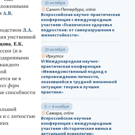
23 октября
заложенными
Санкт-Петербург, online
ия
А.В.
Всероссийская научно-практическая
конференция с международным
участием «Психическое здоровье
оводством
Л.А.
подростков: от саморазрушения к
жизнестойкости»
ция умственной
нцова
,
Е.К.
23 октября
ссии (и в
Иркутск
 одаренными
VI Международная научно-
 каждого
практическая конференция
ной
«Межведомственный подход к
сопровождению личности,
ется не в
оказавшейся в трудной жизненной
 тех форм
ситуации: теория и лучшие
практики»
ые способности
5 — 6 ноября
большей
Самара, online
 и с легкостью
Всероссийская научная
оких
конференция с международным
участием «Исторические имена в
актуальной психологии»