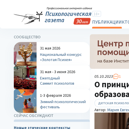
18+
ПУБЛИКАЦИИ
КТ
СООБЩЕСТВО
31 мая 2026
Национальный конкурс
«Золотая Психея»
31 мая - 3 июня 2026
05.10.2023
1
Ежегодный
О принци
Саммит психологов
образов
1-3 февраля 2026
Зимний психологический
детская психоло
фестиваль
Автор:
Мария Евге
СЕЙЧАС ОБСУЖДАЮТ
Новые этические контексты