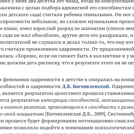
зник у меня два десятка лет назад, когда на консультаци
мальчика с целью подбора адекватной его способностям
ели детского сада) считали ребенка гениальным. Он мог 
оспроизвести небольшое, но сложное музыкальное произ
м языке, имел взрослый разряд по шахматам (список неп
о сада он жил обособлено, другие дети его раздражали, 
оспитателей не слушался и делал только то, что ему хот
это считали проявлением одаренности. От предложенно
алась: «Хорошо, если он сможет быть в коллективе и у н
мне должны дать расписку, что в результате этого он не п
и феноменов одаренности в детстве я опиралась на кон
особностей и одаренности
Д.Б. Богоявленской
. Одаренно
, является результатом целостного процесса становлени
ется результатом
интеграции способностей, мотивационно
 и волевого развития, проявляющегося в способности к раз
о своей инициативе
[Богоявленская Д.Б., 2009]. Системо
ом процессе будет формирование мотивационно-смысло
ление позволило подойти к пониманию психологическо