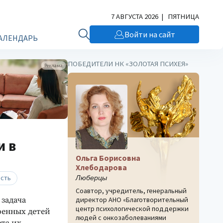
7 АВГУСТА 2026 | ПЯТНИЦА
Войти на сайт
АЛЕНДАРЬ
ПОБЕДИТЕЛИ НК «ЗОЛОТАЯ ПСИХЕЯ»
Реклама
и в
Ольга Борисовна
Хлебодарова
сть
Люберцы
Соавтор, учредитель, генеральный
 задача
директор АНО «Благотворительный
центр психологической поддержки
ренных детей
людей с онкозаболеваниями