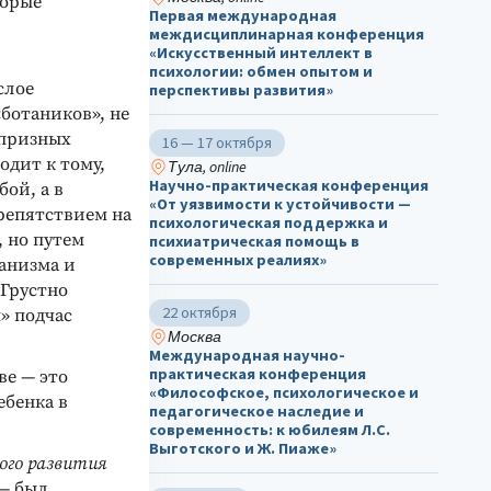
торые
Первая международная
междисциплинарная конференция
«Искусственный интеллект в
психологии: обмен опытом и
слое
перспективы развития»
ботаников», не
апризных
16 — 17 октября
одит к тому,
Тула, online
Научно-практическая конференция
ой, а в
«От уязвимости к устойчивости —
репятствием на
психологическая поддержка и
 но путем
психиатрическая помощь в
современных реалиях»
анизма и
 Грустно
22 октября
» подчас
Москва
Международная научно-
практическая конференция
ве — это
«Философское, психологическое и
бенка в
педагогическое наследие и
современность: к юбилеям Л.С.
Выготского и Ж. Пиаже»
ого развития
— был