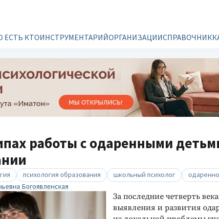
О ЕСТЬ КТО
ИНСТРУМЕНТАРИЙ
ОРГАНИЗАЦИИ
СПРАВОЧНИК
К
пах работы с одаренными детьм
ании
гия
психология образования
школьный психолог
одаренно
ньевна Богоявленская
За последние четверть века
выявления и развития ода