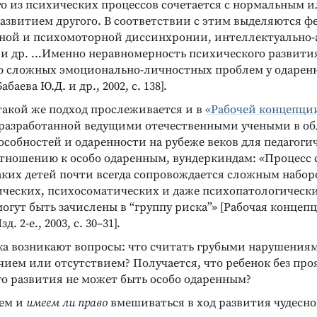
го из психических процессов сочетается с нормальным и
азвитием другого. В соответствии с этим выделяются 
ной и психомоторной диссинхронии, интеллектуально
и др. …Именно неравномерность психического развития
ОБЕННОСТЕЙ
 сложных эмоционально-личностных проблем у одарен
вствах
абаева Ю.Д. и др., 2002, с. 138].
вития
такой же подход прослеживается и в
«Рабочей концепци
 интеллекта у
 разработанной ведущими отечественными учеными в об
собностей и одаренности на рубеже веков для педагоги
отношению к особо одаренным, вундеркиндам: «Процесс
аких детей почти всегда сопровождается сложным набор
ических, психосоматических и даже психопатологически
могут быть зачислены в “группу риска”» [Рабочая концеп
. 2-е., 2003, с. 30–31].
ка возникают вопросы: что считать грубыми нарушениям
чием или отсутствием? Получается, что ребенок без пр
го развития не может быть особо одаренным?
жем и
имеем ли право
вмешиваться в ход развития чудесн