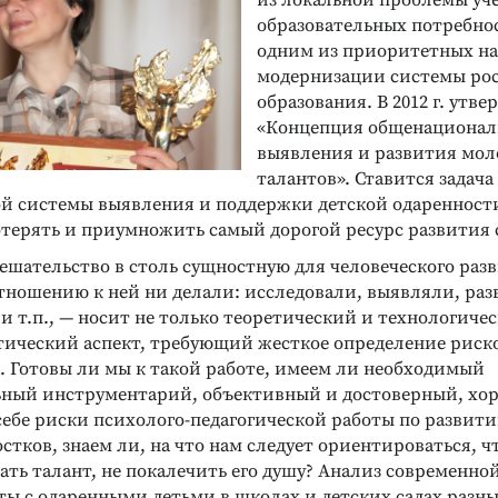
из локальной проблемы уче
образовательных потребно
одним из приоритетных н
модернизации системы ро
образования. В 2012 г. утве
«Концепция общенационал
выявления и развития мо
талантов». Ставится задача
ой системы выявления и поддержки детской одаренности
потерять и приумножить самый дорогой ресурс развития 
шательство в столь сущностную для человеческого разв
отношению к ней ни делали: исследовали, выявляли, раз
 т.п., — носит не только теоретический и технологичес
ический аспект, требующий жесткое определение риско
. Готовы ли мы к такой работе, имеем ли необходимый
ный инструментарий, объективный и достоверный, хо
себе риски психолого-педагогической работы по развит
остков, знаем ли, на что нам следует ориентироваться, ч
ать талант, не покалечить его душу? Анализ современно
ты с одаренными детьми в школах и детских садах разн