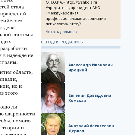
та их
О.П.О.Р.А.» http://tvshkola.ru
стей стала
Учредитель, президент АНО
«Международная
аправлений
профессиональная ассоциация
ссийского
психологов» http://
рждена
Читать дальше
ьной системы
лодых
СЕГОДНЯ РОДИЛИСЬ
 разработки
 в надежде не
страны.
Александр Иванович
Яроцкий
ития область,
вивали,
кий, но и
в этого
Евгения Давыдовна
Хомская
рошо ли
ию одаренности
тобы, помогая
Анатолий Алексеевич
й теории и
Деркач
ых регионов