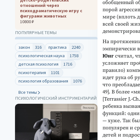
обобщенный об
отношений через
порой агресси
психодраматическую игру с
фигурами животных
мире (вплоть 
10800 ₽
всей своей жи
демонстрирова
ПОПУЛЯРНЫЕ ТЕМЫ
На протяжении
закон
316
практика
2240
эмпирически в
Юнг
считал, ч
психологическая наука
1758
усложняет проб
детская психология
1716
правило) комп
психотерапия
1101
идет рука об р
психология образования
1076
что преобладае
49]. В более «
Все темы
ПСИХОЛОГИЧЕСКИЙ ИНСТРУМЕНТАРИЙ
[Terrassier J.-
ребенка вызва
клама
Реклама
функций: одни 
— хуже. Так б
популярен и с
детей и подро