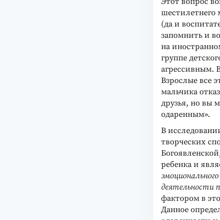
Этот вопрос во
шестилетнего 
(да и воспитат
запомнить и в
на иностранно
группе детског
агрессивным. В
Взрослые все 
мальчика отказ
друзья, но вы 
одаренным».
В исследовани
творческих сп
Богоявленской
ребенка и явля
эмоционального
деятельности п
фактором в эт
Данное опреде