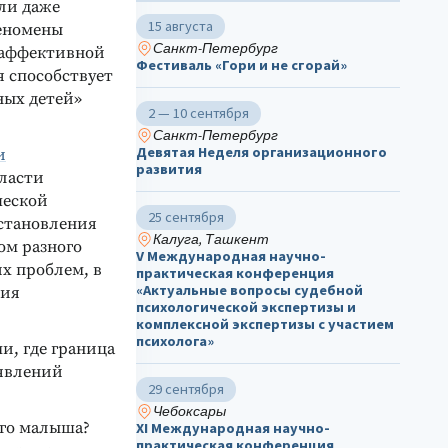
ли даже
15 августа
феномены
Санкт-Петербург
-аффективной
Фестиваль «Гори и не сгорай»
 способствует
ных детей»
2 — 10 сентября
Санкт-Петербург
Девятая Неделя организационного
и
развития
ласти
ческой
25 сентября
 становления
Калуга, Ташкент
ом разного
V Международная научно-
х проблем, в
практическая конференция
«Актуальные вопросы судебной
ция
психологической экспертизы и
комплексной экспертизы с участием
психолога»
и, где граница
оявлений
29 сентября
Чебоксары
ого малыша?
ХΙ Международная научно-
практическая конференция