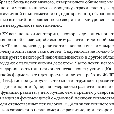
раз ребенка неуживчивого, отвергающего общие нормы 
вного, имеющего низкую самооценку, страхи, сложную а
до аутичной симптоматики) и, одновременно, обязанног
знью высокий по сравнению со сверстниками уровень сп
ть незаурядность достижений.
 XX века появлялись теории, в которых делались попы
ыявленной связи «проблемного» развития и детской од
то: «Тесное родство даровитости с патологическим выр
лему воспитания таких детей. Одаренность не только (и
енсируется некоторой неполноценностью в другой облас
уку даже с патологическим дефектом. Часто почти нево
т: даровитость или психопатическая конструкция» [Юнг К.
мягкой» форме та же идея прослеживается в работах
Ж.-Ш
Ch., 1992], где постулируется, что многие трудности разви
ны диссинхронией, неравномерностью развития высших
Реклама
функции развиты у него лучше, чем в среднем у сверстн
ыл выделен феномен детей с «двойной исключительностью
реди отечественных психологов: «…Для значительного ч
стков характерно неравномерное развитие, при котором