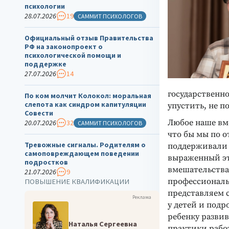
психологии
28.07.2026
19
САММИТ ПСИХОЛОГОВ
Официальный отзыв Правительства
РФ на законопроект о
психологической помощи и
поддержке
27.07.2026
14
государственн
По ком молчит Колокол: моральная
слепота как синдром капитуляции
упустить, не 
Совести
Любое наше вме
20.07.2026
32
САММИТ ПСИХОЛОГОВ
что бы мы по 
Тревожные сигналы. Родителям о
поддерживали и
самоповреждающем поведении
выраженный эт
подростков
вмешательства
21.07.2026
9
профессиональ
ПОВЫШЕНИЕ КВАЛИФИКАЦИИ
представляем 
Реклама
у детей и подр
ребенку развив
Наталья Сергеевна
практики рабо