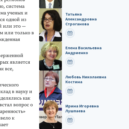
но, система
зма ученых и
Татьяна
Александровна
тся одной из
Строганова
й или это —
м или только в
ПОЗДРАВИТЬ
рожденная
Елена Васильевна
Андриенко
дверженной
рых является
ПОЗДРАВИТЬ
к все,
Любовь Николаевна
Костина
ического
ПОЗДРАВИТЬ
клад в науку и
ыделялись как
встал вопрос о
Ирина Игоревна
Лушпаева
даренность»
вело к
ПОЗДРАВИТЬ
кает