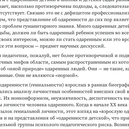
ает, насколько противоречивы подходы, а, следователь
тсутствует. Связано это не с дефицитом профессионали
 тем, что представление об одаренности до сих пор являе
 проблем гуманитарного знания. Много одаренных дете
дьбы, должен ли быть одаренный ребенок успешен во все
 своих интересов, можно ли стать одаренным или это в
се эти вопросы — предмет научных дискуссий.
и педагогике, пожалуй, нет более противоречивой и по
чных мифов области, самым распространенным из кото
об «иной природе» одаренных людей. Они — не такие, ка
анные. Они не являются «нормой».
одаренности (гениальности) взрослых в рамках биограф
ались анализу личностных особенностей внесших свой в
й. Их нонконформизм, неуживчивость, деспотичность в
 личности человека одаренного. Когда в начале XX века 
ылок гениальной личности, этот взгляд на «взрослую о
 и на представления об «одаренности детской», что при
ельной группы психолого-педагогического риска. Возни