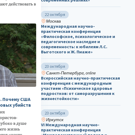
ют действовать в
22 октября
Москва
Международная научно-
практическая конференция
«Философское, психологическое и
педагогическое наследие и
современность: к юбилеям Л.С.
Выготского и Ж. Пиаже»
23 октября
Санкт-Петербург, online
Всероссийская научно-практическая
конференция с международным
участием «Психическое здоровье
подростков: от саморазрушения к
жизнестойкости»
е. Почему США
овых убийств
щих
23 октября
ористов-
Иркутск
убоко в душе
VI Международная научно-
 его жизнь
практическая конференция
этот «некто
«Межведомственный подход к