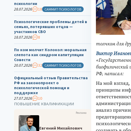
психологии
28.07.2026
18
САММИТ ПСИХОЛОГОВ
Психологические проблемы детей в
семьях, потерявших отцов —
участников СВО
18.07.2026
8
толчком для др
По ком молчит Колокол: моральная
Виктор Иванови
слепота как синдром капитуляции
Совести
«Государственн
20.07.2026
32
САММИТ ПСИХОЛОГОВ
биофизический 
РФ, написал:
Официальный отзыв Правительства
РФ на законопроект о
На мой взгляд
психологической помощи и
принципы инфо
поддержке
ответственнос
27.07.2026
10
администрацию
ПОВЫШЕНИЕ КВАЛИФИКАЦИИ
анализ причин
Реклама
предотвращени
психологическо
Евгений Михайлович
создавать в о