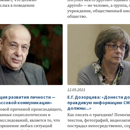
слых в поведении
другой» — не человек, а группа,
учреждение, общественный инс
общество.
12.05.2021
ция развития личности —
Е.Г. Дозорцева: «Донести д
ассовой коммуникации»
правдивую информацию СМИ
должны...»
азовой причиной происходящего,
данные социологических и
Как писать о трагедиях? Помога
исследований, является то, что
текстов, фотографий, видеозапи
азрешение любых ситуаций
пострадал непосредственно, сп