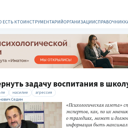
О ЕСТЬ КТО
ИНСТРУМЕНТАРИЙ
ОРГАНИЗАЦИИ
СПРАВОЧНИК
К
рнуть задачу воспитания в школу
оле
насилие
агрессия
нович Седин
«Психологическая газета» сп
экспертов, как, по их мнени
о трагедиях, может и должн
информация быть максималь