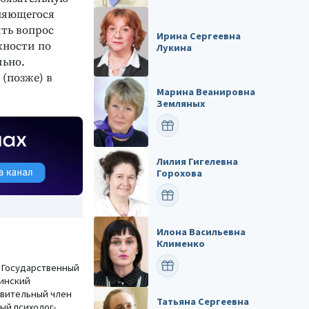
няющегося
ить вопрос
Ирина Сергеевна
жности по
Лукина
льно.
(позже) в
Марина Веанировна
Земляных
ПОЗДРАВИТЬ
Лилия Гигелевна
Горохова
ПОЗДРАВИТЬ
Илона Васильевна
Клименко
ПОЗДРАВИТЬ
«Государственный
инский
твительный член
Татьяна Сергеевна
ый психолог-