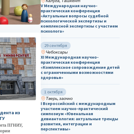
Калуга, Ташкент
V Международная научно-
практическая конференция
«Актуальные вопросы судебной
психологической экспертизы и
комплексной экспертизы с участием
психолога»
29 сентября
Чебоксары
ХΙ Международная научно-
практическая конференция
«Комплексное сопровождение детей
с ограниченными возможностями
здоровья»
1 октября
Тверь, заочно
I Всероссийский с международным
участием научно-практический
удента из
симпозиум «Ювенальная
ГУ
девиантология: актуальные тренды
развития, интеграции и
ента ПГНИУ,
перспективы»
тории