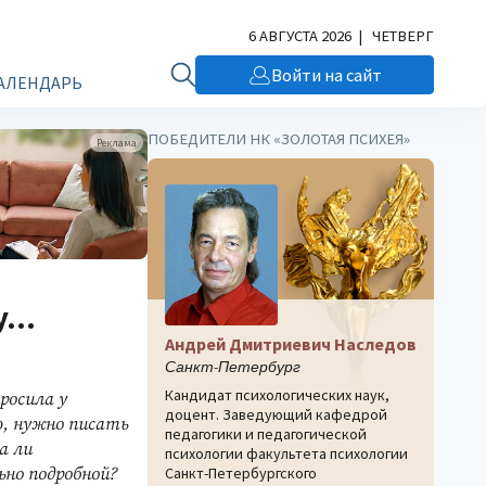
6 АВГУСТА 2026 | ЧЕТВЕРГ
Войти на сайт
АЛЕНДАРЬ
ПОБЕДИТЕЛИ НК «ЗОЛОТАЯ ПСИХЕЯ»
Реклама
...
Андрей Дмитриевич Наследов
Санкт-Петербург
Кандидат психологических наук,
росила у
доцент. Заведующий кафедрой
ю, нужно писать
педагогики и педагогической
а ли
психологии факультета психологии
но подробной?
Санкт-Петербургского