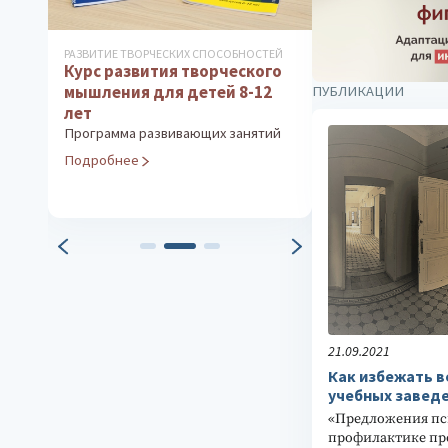
РАЗВИТИЕ ТВОРЧЕСКИХ СПОСОБНОСТЕЙ
ДИАГНОСТИКА ФУ
Курс развития творческого
СОСТОЯНИЯ И РА
Методика «
мышления для детей 8-12
ПУБЛИКАЦИИ
я
Интегральная д
лет
коррекция про
Программа развивающих занятий
стресса (методи
Подробнее
)
Подробнее
21.09.2021
Как избежать 
учебных завед
«Предложения пс
профилактике пр