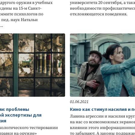
 другого оружия в учебных
университета 20 сентября, а так
ждены на 15-м Санкт-
необходимости профилактичес
аммите психологов по
отклоняющегося поведения.
 пед. наук Натальи
..
01.06.2021
ми: проблемы
Кино как стимул насилия и 
ой экспертизы для
Лавина агрессии и насилия круг
жия
на нас со всевозможных экранов
хологического тестировании
влиянии этого информационног
правки на оружие»
то забывают. А законы подража