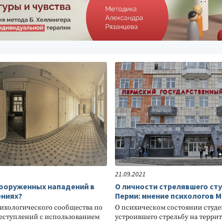
НКЦИОНАЛЬНОГО
БОТОСПОСОБНОСТИ
ИДИКС»
иагностика и
фессионального
ка А. Б. Леоновой)
21.09.2021
вооруженных нападений в
О личности стрелявшего ст
ениях?
Перми: мнение психологов М
ихологического сообщества по
О психическом состоянии студ
еступлений с использованием
устроившего стрельбу на терри