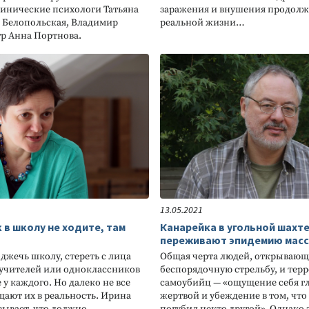
инические психологи Татьяна
заражения и внушения продолжа
я Белопольская, Владимир
реальной жизни…
р Анна Портнова.
13.05.2021
 в школу не ходите, там
Канарейка в угольной шахт
переживают эпидемию масс
джечь школу, стереть с лица
Общая черта людей, открываю
 учителей или одноклассников
беспорядочную стрельбу, и терр
 у каждого. Но далеко не все
самоубийц — «ощущение себя гл
ают их в реальность. Ирина
жертвой и убеждение в том, что
зывает, что должно
погубил некто другой». Однако 