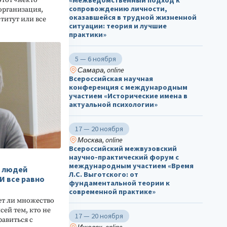
сопровождению личности,
 организация,
оказавшейся в трудной жизненной
титут или все
ситуации: теория и лучшие
практики»
5 — 6 ноября
Самара, online
Всероссийская научная
конференция с международным
участием «Исторические имена в
актуальной психологии»
17 — 20 ноября
Москва, online
Всероссийский межвузовский
научно-практический форум с
международным участием «Время
о людей
Л.С. Выготского: от
 все равно
фундаментальной теории к
современной практике»
ет ли множество
сей тем, кто не
17 — 20 ноября
равиться с
Ижевск, online