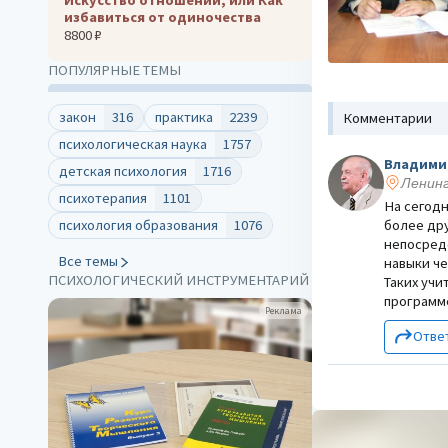
избавиться от одиночества
8800 ₽
ПОПУЛЯРНЫЕ ТЕМЫ
закон
316
практика
2239
Комментарии
психологическая наука
1757
Владими
детская психология
1716
Ленин
психотерапия
1101
На сегод
более дру
психология образования
1076
непосред
Все темы
навыки че
ПСИХОЛОГИЧЕСКИЙ ИНСТРУМЕНТАРИЙ
Таких учи
программ
клама
Реклама
Отве