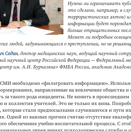
Нужно ли ограничивать публ
это сделано, например, в слу
террористических актов) и
информации будет порождат
больше отрицательных посл
Может ли подробное освеще
угих людей, задумывающихся о преступлении, но не решающ
ч Седин
, доктор медицинских наук, ведущий научный сотр
ый научный центр Российской Федерации — Федеральный м
центр им. А.И. Бурназяна» ФМБА России, академик Академ
, СМИ необходимо «фильтровать информацию». Использ
рмирования, направленные на вовлечение общества и 
ть за такого рода инциденты. Не винить в происшедшем
 и коллектив учителей. Это не только их вина. Попробо
, которые стали предпосылками случившегося и пути и
я. Одной из важных причин считаю отсутствие квалиф
го обеспечения учебно-воспитательной процесса. С это
бразовательных учреждениях психологические службы и 