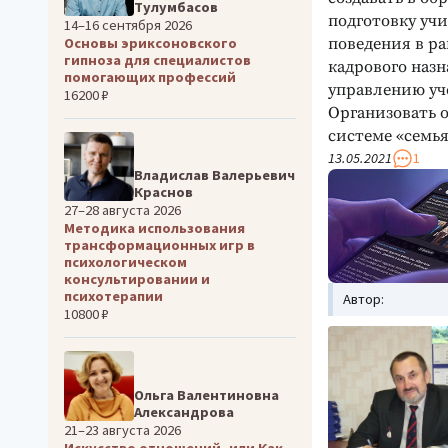
Тулумбасов
подготовку уч
14–16 сентября 2026
Основы эриксоновского
поведения в ра
гипноза для специалистов
кадрового наз
помогающих профессий
управлению уч
16200 ₽
Организовать 
системе «семья
13.05.2021
1
Владислав Валерьевич
Краснов
27–28 августа 2026
Методика использования
трансформационных игр в
психологическом
консультировании и
психотерапии
Автор:
10800 ₽
Ольга Валентиновна
Александрова
21–23 августа 2026
Искусство отношений, или Как