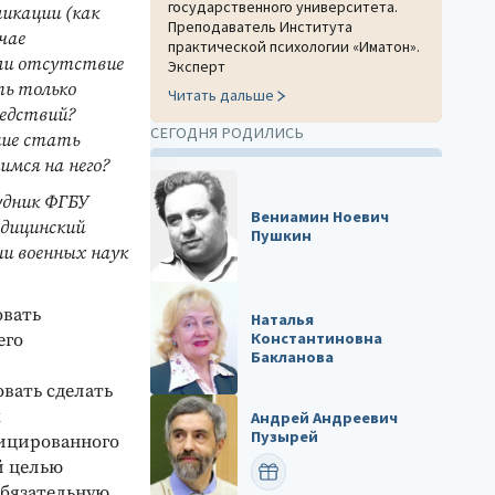
государственного университета.
икации (как
Преподаватель Института
чае
практической психологии «Иматон».
ли отсутствие
Эксперт
ь только
Читать дальше
едствий?
СЕГОДНЯ РОДИЛИСЬ
ние стать
имся на него?
удник ФГБУ
Вениамин Ноевич
едицинский
Пушкин
ии военных наук
овать
Наталья
Константиновна
его
Бакланова
вать сделать
х
Андрей Андреевич
Пузырей
ицированного
й целью
ПОЗДРАВИТЬ
обязательную