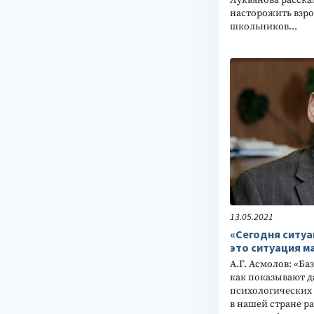
насторожить взро
школьников...
13.05.2021
«Сегодня ситуа
это ситуация м
А.Г. Асмолов: «Б
как показывают 
психологических 
в нашей стране р