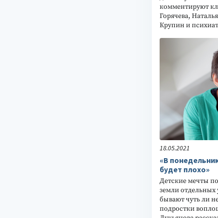
комментируют кл
Горячева, Наталь
Крупин и психиат
18.05.2021
«В понедельник
будет плохо»
Детские мечты по
земли отдельных
бывают чуть ли не
подростки воплощ
Лукьянова расска