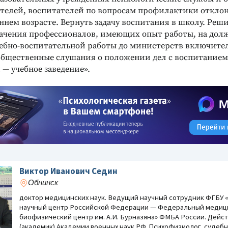
ителей, воспитателей по вопросам профилактики откло
ннем возрасте. Вернуть задачу воспитания в школу. Реш
начения профессионалов, имеющих опыт работы, на дол
ебно-воспитательной работы до министерств включите
общественные слушания о положении дел с воспитанием 
 — учебное заведение».
Виктор Иванович Седин
Обнинск
доктор медицинских наук. Ведущий научный сотрудник ФГБУ 
научный центр Российской Федерации — Федеральный медиц
биофизический центр им. А.И. Бурназяна» ФМБА России. Дейс
(академик) Академии военных наук РФ. Психофизиолог, судебн