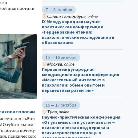
же о
кой диагностики
7 — 8 октября
Санкт-Петербург, online
IX Международная научно-
практическая конференция
«Герценовские чтения:
психологические исследования в
образовании»
15 — 16 октября
Москва, online
Первая международная
междисциплинарная конференция
«Искусственный интеллект в
психологии: обмен опытом и
перспективы развития»
16 — 17 октября
психопатологии
Тула, online
Научно-практическая конференция
лосуточно льётся
«От уязвимости к устойчивости —
! О губительном
психологическая поддержка и
о потока почему-
психиатрическая помощь в
ния, психического
современных реалиях»