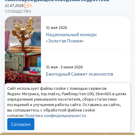
21.07.2026
9
СООБЩЕСТВО
31 мая 2026
Национальный конкурс
«Золотая Психея»
31 мая - 3 июня 2026
Ежегодный Саммит психологов
Сайт использует файлы cookie с помощью сервисов
Яндекс Метрика, top.mail.ru, Рамблер/топ-100, SberADS в целях
определения уникального посетителя, сбора статистики
1-3 февраля 2026
посещений и улучшения работы сайта. Оставаясь на сайте,
Зимний психологический фестиваль
вы соглашаетесь с обработкой файлов cookie
согласно
Политике конфиденциальности
.
Согласен
ПОБЕДИТЕЛИ НК «ЗОЛОТАЯ ПСИХЕЯ»