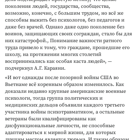
поколения людей, государства, сообщества,
возможно, конечно, с большим трудом, но всё же
способны выжить без психологов, без педагогов и
даже без врачей. Однако даже одно поколение без
воинов, защищающих своих сограждан, стало бы для
них катастрофой., Понимание важности ратного
труда привело к тому, что граждане, прошедшие его
школу, на протяжении многих столетий
воспринимались как особая каста людей», —
подчеркнул А.Г. Караяни.
«И вот однажды после позорной войны США во
Вьетнаме всё коренным образом изменилось. Как
доказали недавно крупные американские военные
психологи, тогда группа политических и
медицинских дельцов объявили каждого третьего
участника войны психотравматиком, а остальные
ветераны были квалифицированы как
дисфункциональные личности, не способные
адаптироваться к мирной жизни, для которых
лучшим местом является тюрьма. И таким образом