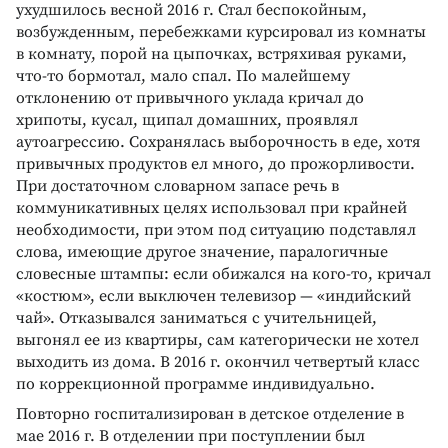
ухудшилось весной 2016 г. Стал беспокойным,
возбужденным, перебежками курсировал из комнаты
в комнату, порой на цыпочках, встряхивая руками,
что-то бормотал, мало спал. По малейшему
отклонению от привычного уклада кричал до
хрипоты, кусал, щипал домашних, проявлял
аутоагрессию. Сохранялась выборочность в еде, хотя
привычных продуктов ел много, до прожорливости.
При достаточном словарном запасе речь в
коммуникативных целях использовал при крайней
необходимости, при этом под ситуацию подставлял
слова, имеющие другое значение, паралогичные
словесные штампы: если обижался на кого-то, кричал
«костюм», если выключен телевизор — «индийский
чай». Отказывался заниматься с учительницей,
выгонял ее из квартиры, сам категорически не хотел
выходить из дома. В 2016 г. окончил четвертый класс
по коррекционной программе индивидуально.
Повторно госпитализирован в детское отделение в
мае 2016 г. В отделении при поступлении был