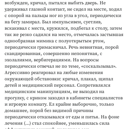
возбужден, кричал, пытался выбить дверь. Не
удерживал глазной контакт, не сидел на месте, ходил
с опорой на пальцы ног из угла в угол, периодически
на бегу замирал. Был импульсивен, суетлив,
вскакивал с места, кружился, подбегал к столу, затем
так же резко садился на место, отмечалась застывшая
однообразная мимика с полуоткрытым ртом,
периодически гримасничал. Речь невнятная, порой
скандированная, совершенно непонятная, с
эхолалиями, вербигерациями. На вопросы
периодически отвечал не по теме, «соскальзывал».
Агрессивно реагировал на любые изменения
окружающей обстановки: кричал, плакал, щипал
детей и медицинский персонал. Сопротивлялся
медицинским манипуляциям, не выходил на
прогулку, с криком заходил в кабинеты специалистов
и игровую комнату. Ел крайне выборочно, только
домашнее, порой без видимой причины
периодически отказывался от еды и питья. На фоне
лечения (...) стал спокойнее, уменьшилась сила