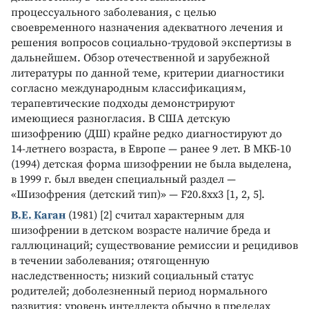
процессуального заболевания, с целью
своевременного назначения адекватного лечения и
решения вопросов социально-трудовой экспертизы в
дальнейшем. Обзор отечественной и зарубежной
литературы по данной теме, критерии диагностики
согласно международным классификациям,
терапевтические подходы демонстрируют
имеющиеся разногласия. В США детскую
шизофрению (ДШ) крайне редко диагностируют до
14-летнего возраста, в Европе — ранее 9 лет. В МКБ-10
(1994) детская форма шизофрении не была выделена,
в 1999 г. был введен специальный раздел —
«Шизофрения (детский тип)» — F20.8xx3 [1, 2, 5].
В.Е. Каган
(1981) [2] считал характерным для
шизофрении в детском возрасте наличие бреда и
галлюцинаций; существование ремиссии и рецидивов
в течении заболевания; отягощенную
наследственность; низкий социальный статус
родителей; доболезненный период нормального
развития; уровень интеллекта обычно в пределах