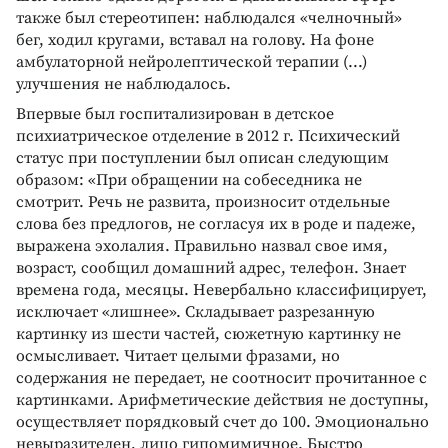
также был стереотипен: наблюдался «челночный»
бег, ходил кругами, вставал на голову. На фоне
амбулаторной нейролептической терапии (...)
улучшения не наблюдалось.
Впервые был госпитализирован в детское
психиатрическое отделение в 2012 г. Психический
статус при поступлении был описан следующим
образом: «При обращении на собеседника не
смотрит. Речь не развита, произносит отдельные
слова без предлогов, не согласуя их в роде и падеже,
выражена эхолалия. Правильно назвал свое имя,
возраст, сообщил домашний адрес, телефон. Знает
времена года, месяцы. Невербально классифицирует,
исключает «лишнее». Складывает разрезанную
картинку из шести частей, сюжетную картинку не
осмысливает. Читает целыми фразами, но
содержания не передает, не соотносит прочитанное с
картинками. Арифметические действия не доступны,
осуществляет порядковый счет до 100. Эмоционально
невыразителен, лицо гипомимичное. Быстро