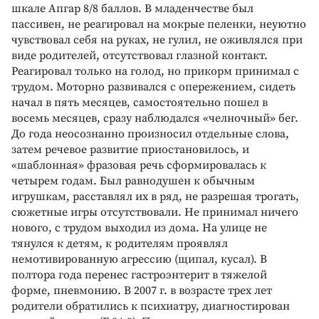
шкале Апгар 8/8 баллов. В младенчестве был
пассивен, не реагировал на мокрые пеленки, неуютно
чувствовал себя на руках, не гулил, не оживлялся при
виде родителей, отсутствовал глазной контакт.
Реагировал только на голод, но прикорм принимал с
трудом. Моторно развивался с опережением, сидеть
начал в пять месяцев, самостоятельно пошел в
восемь месяцев, сразу наблюдался «челночный» бег.
До года неосознанно произносил отдельные слова,
затем речевое развитие приостановилось, и
«шаблонная» фразовая речь сформировалась к
четырем годам. Был равнодушен к обычным
игрушкам, расставлял их в ряд, не разрешая трогать,
сюжетные игры отсутствовали. Не принимал ничего
нового, с трудом выходил из дома. На улице не
тянулся к детям, к родителям проявлял
немотивированную агрессию (щипал, кусал). В
полтора года перенес гастроэнтерит в тяжелой
форме, пневмонию. В 2007 г. в возрасте трех лет
родители обратились к психиатру, диагностирован