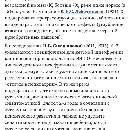
возрастной нормы (IQ больше 70), реже ниже нормы (в
15% случаев IQ меньше 70).
К.С. Лебединская
(1981) [3]
подчеркивала прогрессирующее течение заболевания
в виде нарастания психического дефекта (углубление
вялости, распад речи, регресс поведения с утратой
приобретенных навыков).
В исследованиях
Н.В. Симашковой
(2011, 2015) [6, 7]
указываются специфичные для детской шизофрении
клинические признаки, данные ЭЭГ. Отмечается, что
диагноз детской шизофрении в случае атипичного
аутизма следует ставить уже на этапе манифестного
регрессивно-кататонического психоза, не опасаясь
«стигмы в психиатрии». В то же время
подчеркивается, что характерные для детского
аутизма инфантильные психозы с кататонической
симптоматикой (длятся 2–3 года) в сочетании с
аутизмом способствуют вторичной задержке
психического развития и «важно не упустить
сензитивный период развития ребенка, когда
аутистическая симптоматика закрепляется и