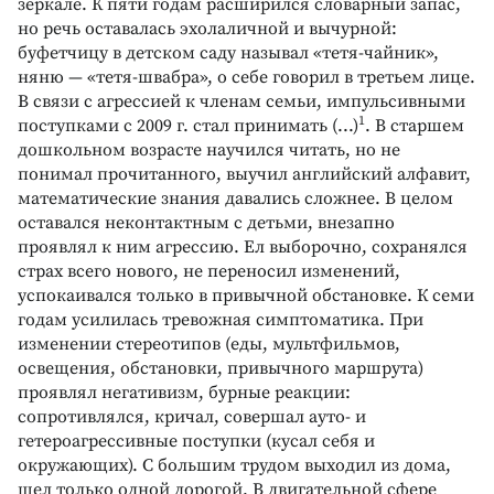
зеркале. К пяти годам расширился словарный запас,
но речь оставалась эхолаличной и вычурной:
буфетчицу в детском саду называл «тетя-чайник»,
няню — «тетя-швабра», о себе говорил в третьем лице.
В связи с агрессией к членам семьи, импульсивными
1
поступками с 2009 г. стал принимать (...)
. В старшем
дошкольном возрасте научился читать, но не
понимал прочитанного, выучил английский алфавит,
математические знания давались сложнее. В целом
оставался неконтактным с детьми, внезапно
проявлял к ним агрессию. Ел выборочно, сохранялся
страх всего нового, не переносил изменений,
успокаивался только в привычной обстановке. К семи
годам усилилась тревожная симптоматика. При
изменении стереотипов (еды, мультфильмов,
освещения, обстановки, привычного маршрута)
проявлял негативизм, бурные реакции:
сопротивлялся, кричал, совершал ауто- и
гетероагрессивные поступки (кусал себя и
окружающих). С большим трудом выходил из дома,
шел только одной дорогой. В двигательной сфере