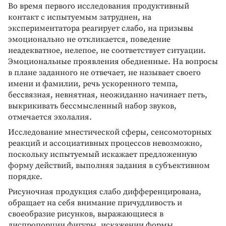
Во время первого исследования продуктивный
контакт с испытуемым затруднен, на
экспериментатора реагирует слабо, на призывы
эмоционально не откликается, поведение
неадекватное, нелепое, не соответствует ситуации.
Эмоциональные проявления обедненные. На вопросы
в плане заданного не отвечает, не называет своего
имени и фамилии, речь ускоренного темпа,
бессвязная, невнятная, неожиданно начинает петь,
выкрикивать бессмысленный набор звуков,
отмечается эхолалия.
Исследование мнестической сферы, сенсомоторных
реакций и ассоциативных процессов невозможно,
поскольку испытуемый искажает предложенную
форму действий, выполняя задания в субъективном
порядке.
Рисуночная продукция слабо дифференцирована,
обращает на себя внимание причудливость и
своеобразие рисунков, выражающиеся в
диспропорции фигуры, искажении формы,