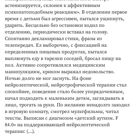
астенизируется, склонен к аффективным
психопатоподобным реакциям». В отделении первое
время с детьми был агрессивен, пытался ущипнуть,
ударить. Бесцельно без остановки ходил по
отделению, периодически вставал на голову.
Спонтанно декламировал стихи, фразы из
телепередач. Ел выборочно, с фиксацией на
определенных пищевых продуктах, пытался
выплюнуть еду в тарелки соседей, бросал пищу на
пол. Активно сопротивлялся медицинским
манипуляциям, криком выражал недовольство.
Ночью долго не мог заснуть. На фоне
нейролептической, нейротрофической терапии стал
спокойнее, поведение стало более упорядоченным,
начал подходить к маленьким детям, заглядывать в
лицо, трогать за руки. По желанию ненадолго заходил
в игровую комнату, смотрел мультфильмы, читал
тексты. Выписан с диагнозом «детский аутизм. F
84.0» на поддерживающей нейролептической
терапии: (...).