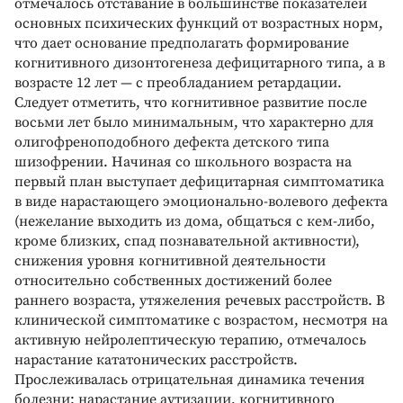
отмечалось отставание в большинстве показателей
основных психических функций от возрастных норм,
что дает основание предполагать формирование
когнитивного дизонтогенеза дефицитарного типа, а в
возрасте 12 лет — с преобладанием ретардации.
Следует отметить, что когнитивное развитие после
восьми лет было минимальным, что характерно для
олигофреноподобного дефекта детского типа
шизофрении. Начиная со школьного возраста на
первый план выступает дефицитарная симптоматика
в виде нарастающего эмоционально-волевого дефекта
(нежелание выходить из дома, общаться с кем-либо,
кроме близких, спад познавательной активности),
снижения уровня когнитивной деятельности
относительно собственных достижений более
раннего возраста, утяжеления речевых расстройств. В
клинической симптоматике с возрастом, несмотря на
активную нейролептическую терапию, отмечалось
нарастание кататонических расстройств.
Прослеживалась отрицательная динамика течения
болезни: нарастание аутизации, когнитивного