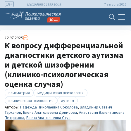
18+
Выходит с 1995 года
7 августа 2026
12.07.2025
К вопросу дифференциальной
диагностики детского аутизма
и детской шизофрении
(клинико-психологическая
оценка случая)
психиатрия
медицинская психология
клиническая психология
аутизм
Авторы:
Надежда Николаевна Соколова
,
Владимир Саввич
Тарханов
,
Елена Анатольевна Денисова
,
Анастасия Валентиновна
Петракова
,
Елена Анатольевна Стус