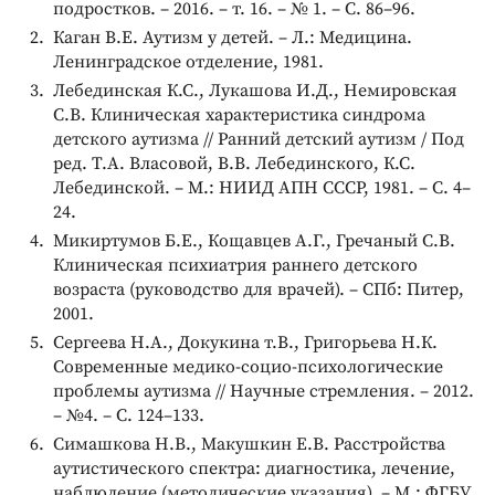
подростков. – 2016. – т. 16. – № 1. – С. 86–96.
Каган В.Е. Аутизм у детей. – Л.: Медицина.
Ленинградское отделение, 1981.
Лебединская К.С., Лукашова И.Д., Немировская
С.В. Клиническая характеристика синдрома
детского аутизма // Ранний детский аутизм / Под
ред. Т.А. Власовой, В.В. Лебединского, К.С.
Лебединской. – М.: НИИД АПН СССР, 1981. – С. 4–
24.
Микиртумов Б.Е., Кощавцев А.Г., Гречаный С.В.
Клиническая психиатрия раннего детского
возраста (руководство для врачей). – СПб: Питер,
2001.
Сергеева Н.А., Докукина т.В., Григорьева Н.К.
Современные медико-социо-психологические
проблемы аутизма // Научные стремления. – 2012.
– №4. – С. 124–133.
Симашкова Н.В., Макушкин Е.В. Расстройства
аутистического спектра: диагностика, лечение,
наблюдение (методические указания). – М.: ФГБУ