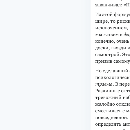
заканчивал: «Н
Из этой формул
шире, то рискн
исключением, 
мы живем в
фа
конечно, очень
доски, гвозди 
самострой. Это
призыв самому
Но сделавший с
психологическ
травма
. В пер
Различные отт
тревожный наб
жалобно отклик
сместилась с м
повседневной. 
определять ан