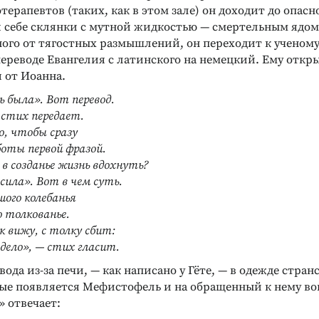
ерапевтов (таких, как в этом зале) он доходит до опасно
 себе склянки с мутной жидкостью — смертельным ядом
ного от тягостных размышлений, он переходит к ученому
переводе Евангелия с латинского на немецкий. Ему откр
 от Иоанна.
ь была». Вот перевод.
стих передает.
о, чтобы сразу
боты первой фразой.
в созданье жизнь вдохнуть?
сила». Вот в чем суть.
шого колебанья
 толкованье.
к вижу, с толку сбит:
дело», — стих гласит.
вода из-за печи, — как написано у Гёте, — в одежде стра
вые появляется Мефистофель и на обращенный к нему во
» отвечает: