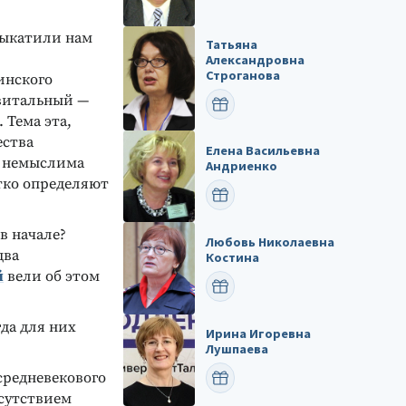
 выкатили нам
Татьяна
Александровна
Строганова
инского
свитальный —
ПОЗДРАВИТЬ
 Тема эта,
ества
Елена Васильевна
а немыслима
Андриенко
тко определяют
ПОЗДРАВИТЬ
в начале?
Любовь Николаевна
два
Костина
й
вели об этом
ПОЗДРАВИТЬ
да для них
Ирина Игоревна
Лушпаева
средневекового
ПОЗДРАВИТЬ
тсутствием