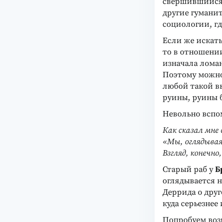
свершившийся 
другие гумани
социологии, гд
Если же искат
то в отношении
изначала ломан
Поэтому можно 
любой такой в
руины, руины б
Невольно вспо
Как сказал мне
«Мы, оглядывая
Взгляд, конечно
Старый раб у
Б
оглядывается н
Деррида о дру
куда серьезнее
Попробуем возр