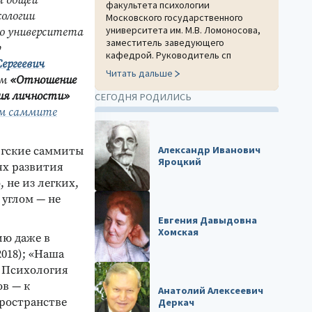
ы общей
факультета психологии
ологии
Московского государственного
университета им. М.В. Ломоносова,
го университета
заместитель заведующего
р
кафедрой. Руководитель сп
Сергеевич
Читать дальше
ом
«Отношение
ия личности»
СЕГОДНЯ РОДИЛИСЬ
ом саммите
Александр Иванович
ргские саммиты
Яроцкий
ях развития
 не из легких,
 углом — не
Евгения Давыдовна
Хомская
ию даже в
2018); «Наша
. Психология
ов — к
Анатолий Алексеевич
пространстве
Деркач