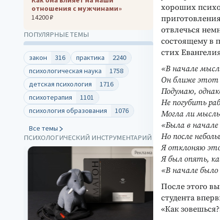
хороших психот
отношения с мужчинами»
14200 ₽
приготовления
отвлечься нем
ПОПУЛЯРНЫЕ ТЕМЫ
состоящему в 
стих Евангелия
закон
316
практика
2240
«В начале мысл
психологическая наука
1758
Он ближе этот 
детская психология
1716
Подумаю, однак
психотерапия
1101
Не погубить ра
психология образования
1076
Могла ли мысль 
«Была в начале 
Все темы
Но после неболь
ПСИХОЛОГИЧЕСКИЙ ИНСТРУМЕНТАРИЙ
Я отклоняю это
клама
Реклама
Я был опять, ка
«В начале было 
После этого вы
студента впер
«Как зовешься?