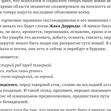
факт, что психологи и социологи теперь наши новые ав
тарные области незаметно спланировали на плоскость п
е теперь ищутся последние объяснения всему.
ь горчичное зернышко постмодернизма и его нынешних
 начала это будет слоган
Жака Дерриды
: «В начале был
о, не цело, крошится, перемешано, искажено, криво и 
без ущерба это доломать, добить, осмеять, снизить, пе
ыкрутас может быть подан как раскрытие сути вещей. В 
ыли и потом, они есть и сейчас и перейдут в будущее.
минается:
 старый раб перед таверной:
сь, видим лишь руины».
, очень варварский, но верный.
родского
, перед таверной стоя, словно на последней ос
а уходящее. И такой огляд, признаем, нередко оказывает
гом: об изначальном предположении, предшествии пути 
 и безнадежней.
азить хотя бы тем, что руины не могут быть в начале: о