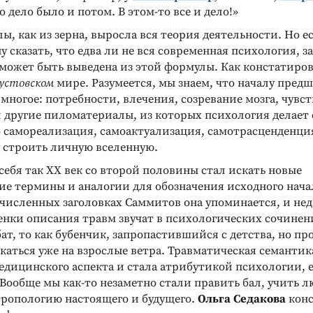
о дело было и потом. В этом-то все и дело!»
ы, как из зерна, выросла вся теория деятельности. Но е
у сказать, что едва ли не вся современная психология, з
может быть выведена из этой формулы. Как констатиро
устовском
мире. Разумеется, мы знаем, что началу предш
 многое: потребности, влечения, созревание мозга, чувст
и другие пиломатериалы, из которых психология делает
 самореализация, самоактуализация, самотрасценденция
 строить личную вселенную.
ебя так XX век со второй половины стал искать новые
ие термины и аналогии для обозначения исходного нача
ечисленных заголовках Саммитов она упоминается, и нед
енки описания травм звучат в психологических сочинени
ат, то как бубенчик, запропастившийся с детства, но 
аться уже на взрослые ветра. Травматическая семантик
едицинского аспекта и стала атрибутикой психологии, е
Вообще мы как-то незаметно стали править бал, учить 
тропологию настоящего и будущего.
Ольга Седакова
конс