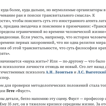
, куда более, куда дальше, но неумолимые организаторы
чевание ран и поиски трансвитального смысла». К
сти», чтобы пояснить суть это иностранного агента лат
, придана звездочка и пояснение в примечании: «Тран
пределы ограниченной во времени человеческой жизни».
рандиозная. Если учесть, например, что история человеч
 времени первых захоронений, что ни одна религия мир
ения об этой трансвитальности, что суть философии кра
рать».
о начинается «наука жить»? Или — по-другому — что было 
я психологии личности отнюдь не новый. Сто лет назад 
ечественных психолога
А.Н. Леонтьев
и
Л.С. Выготски
спор.
ом для проверки методологических положений стала тог
едии
Гете
«Фауст».
ы детали, бегло напомню эту сцену. Фауст — профессор 
Ему 35 лет, он в тяжелом кризисе середины жизни. За о