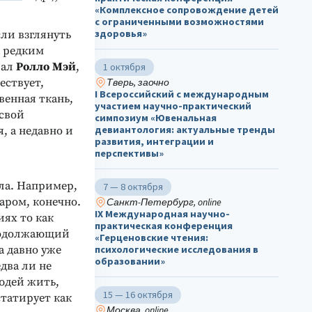
«Комплексное сопровождение детей
с ограниченными возможностями
здоровья»
сли взглянуть
а редким
вал
Ролло Мэй
,
1 октября
ествует,
Тверь, заочно
I Всероссийский с международным
венная ткань,
участием научно-практический
 свой
симпозиум «Ювенальная
девиантология: актуальные тренды
, а недавно и
развития, интеграции и
перспективы»
ла. Например,
7 — 8 октября
аром, конечно.
Санкт-Петербург, online
IX Международная научно-
ях то как
практическая конференция
продолжающий
«Герценовские чтения:
а давно уже
психологические исследования в
образовании»
два ли не
людей жить,
15 — 16 октября
татирует как
Москва, online