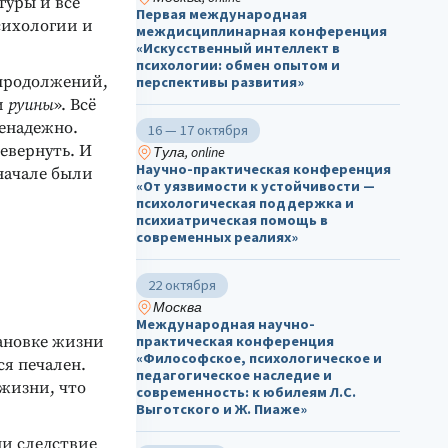
гуры и все
Первая международная
сихологии и
междисциплинарная конференция
«Искусственный интеллект в
психологии: обмен опытом и
 продолжений,
перспективы развития»
и
руины
». Всё
ненадежно.
16 — 17 октября
ревернуть. И
Тула, online
Научно-практическая конференция
начале были
«От уязвимости к устойчивости —
психологическая поддержка и
психиатрическая помощь в
современных реалиях»
22 октября
Москва
Международная научно-
тановке жизни
практическая конференция
«Философское, психологическое и
ся печален.
педагогическое наследие и
жизни, что
современность: к юбилеям Л.С.
Выготского и Ж. Пиаже»
ни следствие