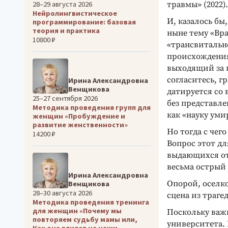
28–29 августа 2026
травмы» (2022).
Нейролингвистическое
И, казалось бы
программирование: базовая
теория и практика
ныне тему «Вра
10800 ₽
«трансвитально
происхождения
выходящий за 
согласитесь, г
Ирина Александровна
Венщикова
датируется со
25–27 сентября 2026
без представл
Методика проведения групп для
как «науку уми
женщин «Пробуждение и
развитие женственности»
Но тогда с чег
14200 ₽
Вопрос этот дл
выдающихся от
весьма острый 
Ирина Александровна
Опорой, оселк
Венщикова
28–30 августа 2026
сцена из траг
Методика проведения тренинга
для женщин «Почему мы
Поскольку важн
повторяем судьбу мамы или,
университета. 
Как она влияет на наши