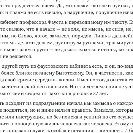
о-то предшествующего. Да, мир лежит во зле и руинах, 
ак и травма не есть начало, а нарушение, порушение нача
кабинет профессора Фауста к переводимому им тексту. Е
те сказано, что в начале — не воля, не мысль, не сила, не
ины, но Слово, логос, замысел, порядок. Лишь в дальне
, что мы делами делаем, руинируем руинами, травмируе
ь ныне травм и руин — не доказательство истины, котор
 не решается.
 другой путь из фаустовского кабинета есть, и он, по-ви
 более близок позднему Выготскому. Он, в частности, как
а свой кризис середины жизни. Именно тогда он стал г
кмеистической психологии». Но эти устремления не ус
ыготский сгорел от чахотки в роковые 37 лет.
ть исходит из подразумения начала как замысла о каждо
е подняться, но и ниже нельзя править. Замысла, котор
е или инструкция, но без поиска и усилий по его осущ
вить полноценную жизнь человека как человека. Этому 
 и призвана служить особая инстанция — личность. И б