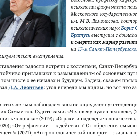
Богослова, профессор кафедр
психологии факультета псих
Московского государственно
им. М.В. Ломоносова, докто
психологических наук
Борис 
Братусь
выступил с доклад
к смерти как маркер развит
на
17-м Санкт-Петербургск
бликуем текст выступления.
тавления радости встречи с коллегами, Санкт-Петербу
астойчиво приглашают к размышлениям об основных пут
 том числе о ее началах и будущем. Задача, скажем прямо,
азал
Д.А. Леонтьев
: угол впереди мы видим, но вот что за
 этих лет мы наблюдаем вполне определенную тенденц
их Саммитов. Судите сами: «Человеку нужен человек», (
нить человека» (2019); «Страхи и надежды человечества
2020); «От рефлексии — к действию! От обретения смысл
щего!» (2021); «Антропологический поворот — жизнь в 