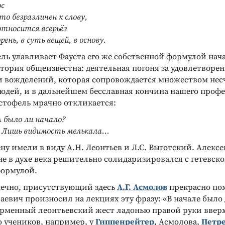
ос
то безразличен к слову,
относится всерьёз
ень, в суть вещей, в основу.
ль улавливает Фауста его же собственной формулой нача
тория общеизвестна: деятельная погоня за удовлетворе
и вожделений, которая сопровождается множеством нес
дей, и в дальнейшем бесславная кончина нашего профе
тофель мрачно откликается:
А было ли начало?
? Лишь видимость мелькала…
ну имели в виду А.Н. Леонтьев и Л.С. Выготский. Алекс
е в духе века решительно солидаризировался с гетевской
формулой.
нечно, присутствующий здесь
А.Г. Асмолов
прекрасно пом
евич произносил на лекциях эту фразу: «В начале было 
ирменный леонтьевский жест ладонью правой руки вверх
о учеников, например, у
Гиппенрейтер
, Асмолова,
Петр