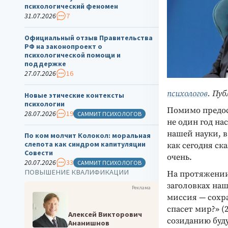
психологический феномен
31.07.2026
7
Официальный отзыв Правительства
РФ на законопроект о
психологической помощи и
поддержке
27.07.2026
16
психологов
. Пу
Новые этические контексты
психологии
Помимо предос
28.07.2026
19
САММИТ ПСИХОЛОГОВ
не один год н
нашей науки, в
По ком молчит Колокол: моральная
слепота как синдром капитуляции
как сегодня ск
Совести
очень.
20.07.2026
33
САММИТ ПСИХОЛОГОВ
ПОВЫШЕНИЕ КВАЛИФИКАЦИИ
На протяжении
заголовках наш
Реклама
миссия — сохра
спасет мир?» (
Алексей Викторович
созиданию буду
Ананишнов