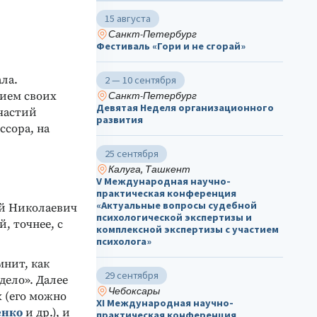
15 августа
Санкт-Петербург
Фестиваль «Гори и не сгорай»
ла.
2 — 10 сентября
нием своих
Санкт-Петербург
Девятая Неделя организационного
частий
развития
ссора, на
25 сентября
Калуга, Ташкент
V Международная научно-
практическая конференция
«Актуальные вопросы судебной
ей Николаевич
психологической экспертизы и
, точнее, с
комплексной экспертизы с участием
психолога»
нит, как
29 сентября
дело». Далее
Чебоксары
 (его можно
ХΙ Международная научно-
енко
и др.), и
практическая конференция