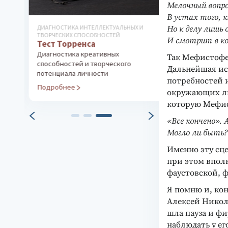
Мелочный вопр
В устах того, к
ДИАГНОСТИКА ИНТЕЛЛЕКТУАЛЬНЫХ И
Но к делу лишь 
ТВОРЧЕСКИХ СПОСОБНОСТЕЙ
И смотрит в кор
Тест Торренса
Диагностика креативных
Так Мефистофе
способностей и творческого
Дальнейшая ис
потенциала личности
потребностей 
Подробнее
окружающих лю
которую Мефис
«Все кончено». 
Могло ли быть
Именно эту сце
при этом вполн
фаустовской, 
Я помню и, ко
Алексей Никола
шла пауза и ф
наблюдать у ег