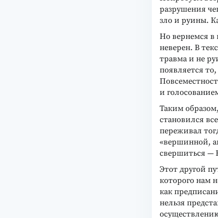
разрушения чег
зло и руины. К
Но вернемся в 
неверен. В текс
травма и не ру
появляется то
Повсеместност
и голосованием
Таким образом,
становился все
переживал тогд
«вершинной, а
свершиться — В
Этот другой пу
которого нам н
как предписани
нельзя предста
осуществлению