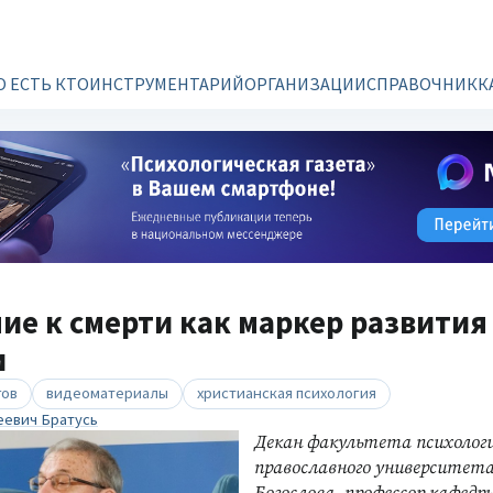
О ЕСТЬ КТО
ИНСТРУМЕНТАРИЙ
ОРГАНИЗАЦИИ
СПРАВОЧНИК
К
е к смерти как маркер развития
и
гов
видеоматериалы
христианская психология
еевич Братусь
Декан факультета психологи
православного университета