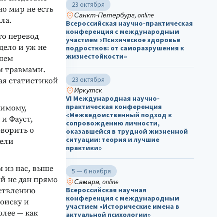
23 октября
но мир не есть
Санкт-Петербург, online
ла.
Всероссийская научно-практическая
конференция с международным
го перевод
участием «Психическое здоровье
 дело и уж не
подростков: от саморазрушения к
жизнестойкости»
йшем
м травмами.
23 октября
ая статистикой
Иркутск
VI Международная научно-
практическая конференция
димому,
«Межведомственный подход к
 и Фауст,
сопровождению личности,
оворить о
оказавшейся в трудной жизненной
ситуации: теория и лучшие
пели
практики»
м из нас, выше
5 — 6 ноября
ый не дан прямо
Самара, online
Всероссийская научная
ествлению
конференция с международным
поиску и
участием «Исторические имена в
олее — как
актуальной психологии»