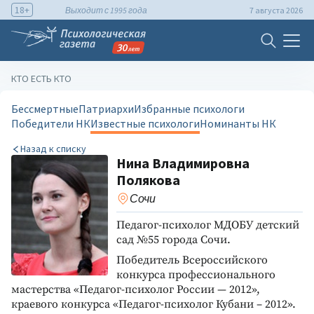
18+
Выходит с 1995 года
7 августа 2026
КТО ЕСТЬ КТО
Бессмертные
Патриархи
Избранные психологи
Победители НК
Известные психологи
Номинанты НК
Назад к списку
Нина Владимировна
Полякова
Сочи
Педагог-психолог МДОБУ детский
сад №55 города Сочи.
Победитель Всероссийского
конкурса профессионального
мастерства «Педагог-психолог России — 2012»,
краевого конкурса «Педагог-психолог Кубани – 2012».