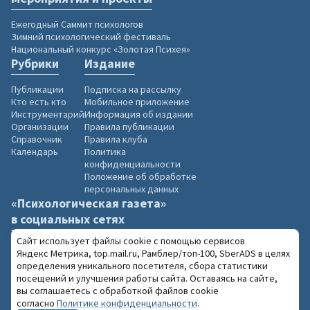
Ежегодный Саммит психологов
Зимний психологический фестиваль
Национальный конкурс «Золотая Психея»
Рубрики
Издание
Публикации
Подписка на рассылку
Кто есть кто
Мобильное приложение
Инструментарий
Информация об издании
Организации
Правила публикации
Справочник
Правила клуба
Календарь
Политика
конфиденциальности
Положение об обработке
персональных данных
«Психологическая газета»
в социальных сетях
Сайт использует файлы cookie с помощью сервисов
Яндекс Метрика, top.mail.ru, Рамблер/топ-100, SberADS в целях
определения уникального посетителя, сбора статистики
посещений и улучшения работы сайта. Оставаясь на сайте,
2004–2026 «Психологическая газета»
вы соглашаетесь с обработкой файлов cookie
18+
При использовании материалов сайта
согласно
Политике конфиденциальности
.
обязательна ссылка на www.psy.su