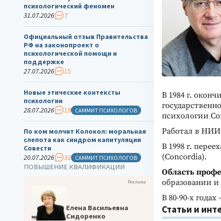
психологический феномен
31.07.2026
7
Официальный отзыв Правительства
РФ на законопроект о
психологической помощи и
поддержке
27.07.2026
15
Новые этические контексты
В 1984 г. окон
психологии
государственно
28.07.2026
19
САММИТ ПСИХОЛОГОВ
психологии Conc
Работал в НИИ
По ком молчит Колокол: моральная
слепота как синдром капитуляции
В 1998 г. пере
Совести
(Concordia).
20.07.2026
32
САММИТ ПСИХОЛОГОВ
ПОВЫШЕНИЕ КВАЛИФИКАЦИИ
Область профе
образовании и
Реклама
В 80-90-х года
Елена Васильевна
Статьи и инт
Сидоренко