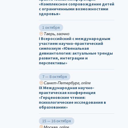
«Комплексное сопровождение детей
с ограниченными возможностями
здоровья»
1 октября
Тверь, заочно
I Всероссийский с международным
участием научно-практический
симпозиум «Ювенальная
девиантология: актуальные тренды
развития, интеграции и
перспективы»
7 — 8 октября
Санкт-Петербург, online
IX Международная научно-
практическая конференция
«Герценовские чтения:
психологические исследования в
образовании»
15 — 16 октября
Москва, online