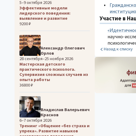
5–9 октября 2026
Гражданско
Эффективные модели
институцио
лидерского поведения:
Участие в На
выявление и развитие
9200 ₽
«Идентичнос
научно-иссл
психологичес
Александр Олегович
Назад к списку
Орлов
28 сентября–25 ноября 2026
Мастерская детского
практического психолога.
Супервизия сложных случаев из
опыта работы
36800 ₽
Владислав Валерьевич
Краснов
6–7 октября 2026
Тренинг «Общение «без страха и
упрека». Развитие навыков
ассертивного поведения