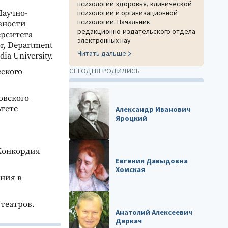
психологии здоровья, клинической
Научно-
психологии и организационной
психологии. Начальник
вности
редакционно-издательского отдела
ерситета
электронных нау
or, Department
Читать дальше
dia University.
СЕГОДНЯ РОДИЛИСЬ
еского
овского
ьтете
Александр Иванович
Яроцкий
 Конкордия
Евгения Давыдовна
Хомская
ния в
 театров.
Анатолий Алексеевич
Деркач