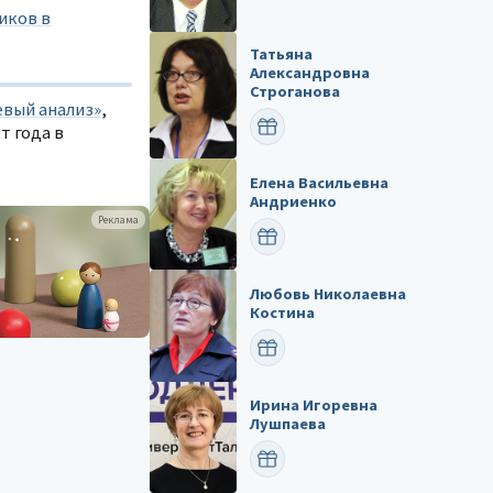
иков в
Татьяна
Александровна
Строганова
евый анализ»
,
ПОЗДРАВИТЬ
т года в
Елена Васильевна
Андриенко
Реклама
ПОЗДРАВИТЬ
Любовь Николаевна
Костина
ПОЗДРАВИТЬ
Ирина Игоревна
Лушпаева
ПОЗДРАВИТЬ