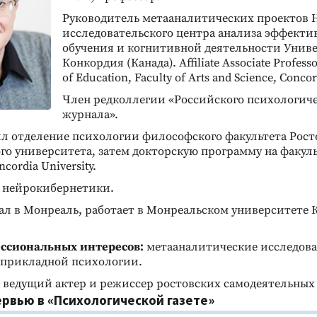
Руководитель метааналитических проектов 
исследовательского центра анализа эффекти
обучения и когнитивной деятельности Унив
Конкордия (Канада). Affiliate Associate Profess
of Education, Faculty of Arts and Science, Concor
Член редколлегии «Российского психологич
журнала».
чил отделение психологии философского факультета Рост
го университета, затем докторскую программу на факул
ordia University.
 нейрокибернетики.
ехал в Монреаль, работает в Монреальском университете
ссиональных интересов:
метааналитические исследова
 прикладной психологии.
х - ведущий актер и режиссер ростовских самодеятельных
ервью в «Психологической газете»