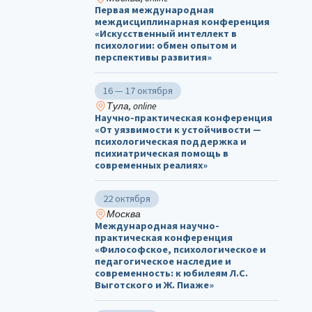
Первая международная
междисциплинарная конференция
«Искусственный интеллект в
психологии: обмен опытом и
перспективы развития»
16 — 17 октября
Тула, online
Научно-практическая конференция
«От уязвимости к устойчивости —
психологическая поддержка и
психиатрическая помощь в
современных реалиях»
22 октября
Москва
Международная научно-
практическая конференция
«Философское, психологическое и
педагогическое наследие и
современность: к юбилеям Л.С.
Выготского и Ж. Пиаже»