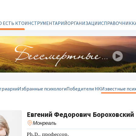
О ЕСТЬ КТО
ИНСТРУМЕНТАРИЙ
ОРГАНИЗАЦИИ
СПРАВОЧНИК
К
триархи
Избранные психологи
Победители НК
Известные пси
Евгений Федорович Бороховский
Монреаль
Ph.D., профессор.