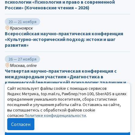
психологии «Психология и право в современной
России» (Коченовские чтения – 2026)
20 — 21 ноября
Красноярск
Всероссийская научно-практическая конференция
«Культурно-исторический подход: истоки и шаг
развития»
26 — 27 ноября
Москва, online
Четвертая научно-практическая конференция с
международным участием «Диагностика в
клинической (медицинской) психологии: традиции и
перспективы. К 115-летию Сусанны Яковлевны
Сайт использует файлы cookie с помощью сервисов
Рубинштейн»
Яндекс Метрика, top.mail.ru, Рамблер/топ-100, SberADS в целях
определения уникального посетителя, сбора статистики
посещений и улучшения работы сайта. Оставаясь на сайте,
10 декабря
вы соглашаетесь с обработкой файлов cookie
Москва, online
согласно
Политике конфиденциальности
.
Международная конференция «Леонтьевские
Согласен
чтения»