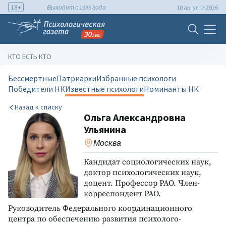
18+
Выходит с 1995 года
10 августа 2026
КТО ЕСТЬ КТО
Бессмертные
Патриархи
Избранные психологи
Победители НК
Известные психологи
Номинанты НК
Назад к списку
Ольга Александровна
Ульянина
Москва
Кандидат социологических наук,
доктор психологических наук,
доцент. Профессор РАО. Член-
корреспондент РАО.
Руководитель Федерального координационного
центра по обеспечению развития психолого-