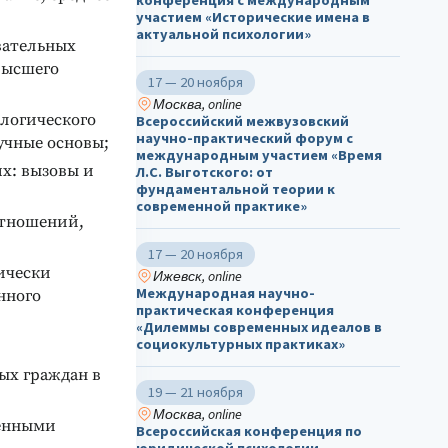
конференция с международным
участием «Исторические имена в
актуальной психологии»
вательных
высшего
17 — 20 ноября
Москва, online
логического
Всероссийский межвузовский
научно-практический форум с
учные основы;
международным участием «Время
х: вызовы и
Л.С. Выготского: от
фундаментальной теории к
современной практике»
отношений,
17 — 20 ноября
ически
Ижевск, online
Международная научно-
нного
практическая конференция
«Дилеммы современных идеалов в
социокультурных практиках»
ых граждан в
19 — 21 ноября
Москва, online
ченными
Всероссийская конференция по