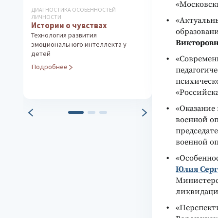
«Московск
ДИАГНОСТИКА ОСОБЕННОСТЕЙ
КОРРЕКЦИОННО-Д
ЛИЧНОСТИ
КОМПЛЕКСЫ
«Актуальн
Истории о чувствах
Методика Л.
образовани
(часть 3)
Технология развития
Викторов
эмоционального интеллекта у
Прогноз и проф
детей
обучения старш
«Современ
Социализация 
Подробнее
педагогиче
самоопределен
психическ
Подробнее
«Российска
«Оказание
военной о
председат
военной о
«Особенно
Юлия Серг
Министерс
ликвидаци
«Перспект