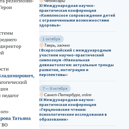
та религиозно-
Чебоксары
ХΙ Международная научно-
Герои
практическая конференция
«Комплексное сопровождение детей
с ограниченными возможностями
здоровья»
истемы
1 октября
реднего
Тверь, заочно
 директор
I Всероссийский с международным
ей
участием научно-практический
симпозиум «Ювенальная
девиантология: актуальные тренды
ости
развития, интеграции и
перспективы»
Владимирович
,
агогический
7 — 8 октября
ации
Санкт-Петербург, online
 педагог
IX Международная научно-
практическая конференция
«Герценовские чтения:
ого-
психологические исследования в
рова Татьяна
образовании»
У ВО