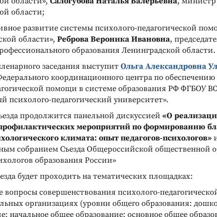
ой области»,
Салогубова Наталья Валерьевна
, министр
ой области;
ивное развитие системы психолого-педагогической пом
ской области»,
Реброва Вероника Ивановна
, председат
профессионального образования Ленинградской области.
ленарного заседания выступит
Ольга Александровна У
Федерального координационного центра по обеспечению
агогической помощи в системе образования РФ ФГБОУ В
ый психолого-педагогический университет».
ъезда продолжится панельной дискуссией
«О реализац
профилактических мероприятий по формированию бл
хологического климата: опыт педагогов-психологов»
и
ным собранием Съезда Общероссийской общественной 
ихологов образования России»
езда будет проходить на тематических площадках:
е вопросы совершенствования психолого-педагогическо
льных организациях (уровни общего образования: дошк
е; начальное общее образование; основное общее образо