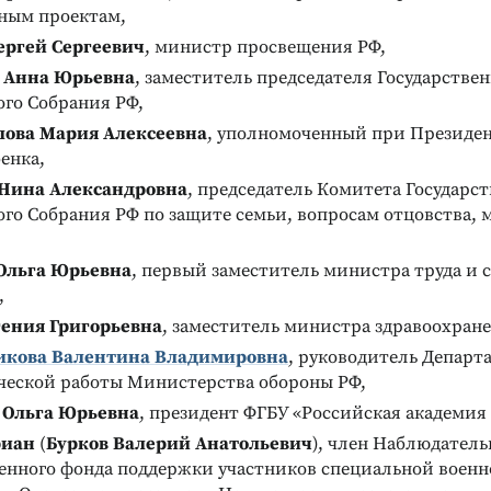
ным проектам,
ергей Сергеевич
, министр просвещения РФ,
 Анна Юрьевна
, заместитель председателя Государстве
ого Собрания РФ,
лова Мария Алексеевна
, уполномоченный при Президен
енка,
Нина Александровна
, председатель Комитета Государс
го Собрания РФ по защите семьи, вопросам отцовства, 
Ольга Юрьевна
, первый заместитель министра труда и 
,
гения Григорьевна
, заместитель министра здравоохране
икова Валентина Владимировна
, руководитель Департ
ческой работы Министерства обороны РФ,
 Ольга Юрьевна
, президент ФГБУ «Российская академия
риан
(
Бурков Валерий Анатольевич
), член Наблюдатель
венного фонда поддержки участников специальной воен