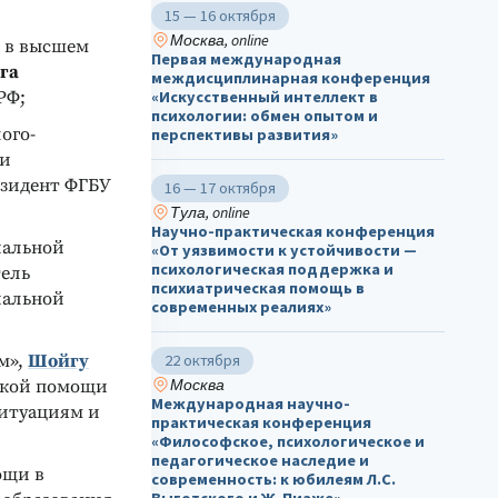
15 — 16 октября
Москва, online
 в высшем
Первая международная
га
междисциплинарная конференция
РФ;
«Искусственный интеллект в
психологии: обмен опытом и
ого-
перспективы развития»
 и
езидент ФГБУ
16 — 17 октября
Тула, online
Научно-практическая конференция
иальной
«От уязвимости к устойчивости —
психологическая поддержка и
тель
психиатрическая помощь в
иальной
современных реалиях»
м»,
Шойгу
22 октября
Москва
ской помощи
Международная научно-
ситуациям и
практическая конференция
«Философское, психологическое и
педагогическое наследие и
ощи в
современность: к юбилеям Л.С.