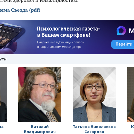
тями здоровья и инвалидностью.
мма Съезда (pdf)
нуты
на
Виталий
Татьяна Николаевна
Ю
Владимирович
Сахарова