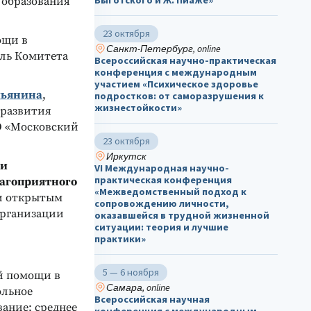
Выготского и Ж. Пиаже»
 образования
23 октября
ощи в
Санкт-Петербург, online
ель Комитета
Всероссийская научно-практическая
конференция с международным
участием «Психическое здоровье
льянина
,
подростков: от саморазрушения к
жизнестойкости»
 развития
О «Московский
23 октября
Иркутск
ии
VI Международная научно-
практическая конференция
агоприятного
«Межведомственный подход к
 открытым
сопровождению личности,
организации
оказавшейся в трудной жизненной
ситуации: теория и лучшие
практики»
5 — 6 ноября
й помощи в
Самара, online
ольное
Всероссийская научная
вание; среднее