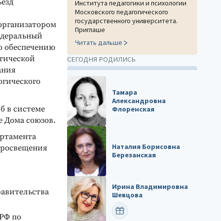
ъезд
Института педагогики и психологии
Московского педагогического
государственного университета.
организатором
Приглаше
едеральный
Читать дальше
о обеспечению
огической
СЕГОДНЯ РОДИЛИСЬ
ания
огического
Тамара
Александровна
б в системе
Флоренская
е Дома союзов.
артамента
Наталия Борисовна
просвещения
Березанская
Ирина Владимировна
равительства
Шевцова
ПОЗДРАВИТЬ
РФ по