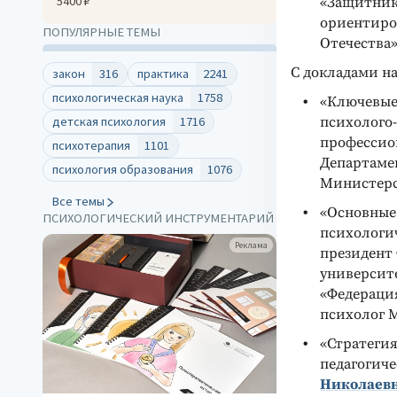
5400 ₽
«Защитники
ориентиро
ПОПУЛЯРНЫЕ ТЕМЫ
Отечества»
С докладами н
закон
316
практика
2241
психологическая наука
1758
«Ключевые
психолого-
детская психология
1716
профессио
психотерапия
1101
Департаме
психология образования
1076
Министерс
Все темы
«Основные
ПСИХОЛОГИЧЕСКИЙ ИНСТРУМЕНТАРИЙ
психологич
Реклама
президент
университ
«Федерация
психолог 
«Стратегия
педагогиче
Николаев