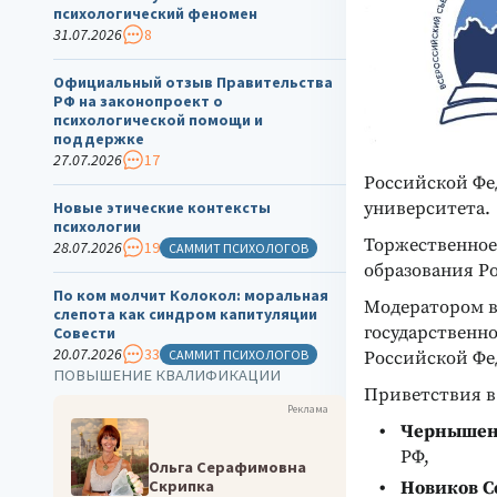
психологический феномен
31.07.2026
8
Официальный отзыв Правительства
РФ на законопроект о
психологической помощи и
поддержке
27.07.2026
17
Российской Фе
университета.
Новые этические контексты
психологии
Торжественное
28.07.2026
19
САММИТ ПСИХОЛОГОВ
образования Р
По ком молчит Колокол: моральная
Модератором 
слепота как синдром капитуляции
государственн
Совести
20.07.2026
33
САММИТ ПСИХОЛОГОВ
Российской Фе
ПОВЫШЕНИЕ КВАЛИФИКАЦИИ
Приветствия в 
Реклама
Чернышен
РФ,
Ольга Серафимовна
Скрипка
Новиков С