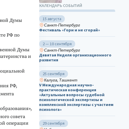
КАЛЕНДАРЬ СОБЫТИЙ
15 августа
нной Думы
Санкт-Петербург
Фестиваль «Гори и не сгорай»
те РФ по
2 — 10 сентября
твенной Думы
Санкт-Петербург
Девятая Неделя организационного
материнства и
развития
социальной
25 сентября
Калуга, Ташкент
V Международная научно-
ния РФ,
практическая конференция
амента
«Актуальные вопросы судебной
психологической экспертизы и
комплексной экспертизы с участием
 образования»,
психолога»
ного совета
ной операции
29 сентября