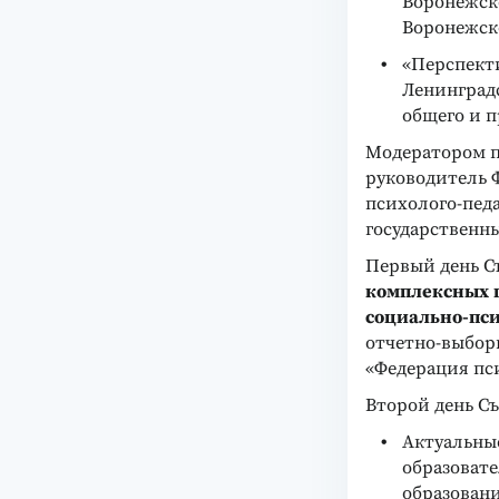
Воронежск
Воронежск
«Перспект
Ленинград
общего и 
Модератором п
руководитель 
психолого-пед
государственн
Первый день С
комплексных 
социально-пси
отчетно-выбор
«Федерация пс
Второй день Съ
Актуальны
образовате
образовани