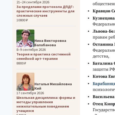
21–24 сентября 2026
обществен
За пределами протокола ДПДГ:
Кравцов С
практические инструменты для
сложных случаев
Кузнецова
10800 ₽
Федеральн
Львова-Бе
правам реб
Нина Викторовна
Останина 
Балабанова
8–9 сентября 2026
Федерально
Теория и практика системной
детства,
семейной арт-терапии
Баталина 
8800 ₽
защиты РФ
Котова Ев
Барабанщ
Наталья Михайловна
Кий
психологи
17 сентября 2026
Васильева
Школьная дисциплина: формы и
методы управления
Отец Кип
нежелательным поведением
Государст
учащихся