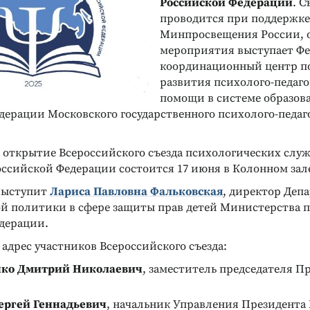
Российской Федерации
. С
проводится при поддержке
Минпросвещения России, 
мероприятия выступает Ф
координационный центр п
развития психолого-педаг
помощи в системе образов
дерации Московского государственного психолого-педаг
 открытие Всероссийского съезда психологических служ
оссийской Федерации состоится 17 июня в Колонном зал
выступит
Лариса Павловна Фальковская
, директор Деп
ой политики в сфере защиты прав детей Министерства 
дерации.
адрес участников Всероссийского съезда:
ко Дмитрий Николаевич
, заместитель председателя П
ергей Геннадьевич
, начальник Управления Президента 