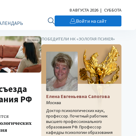
8 АВГУСТА 2026 | СУББОТА
Войти на сайт
АЛЕНДАРЬ
ПОБЕДИТЕЛИ НК «ЗОЛОТАЯ ПСИХЕЯ»
Реклама
съезда
Елена Евгеньевна Сапогова
вания РФ
Москва
Доктор психологических наук,
ится
профессор. Почетный работник
высшего профессионального
хологических
образования РФ. Профессор
ния
кафедры психологии образования