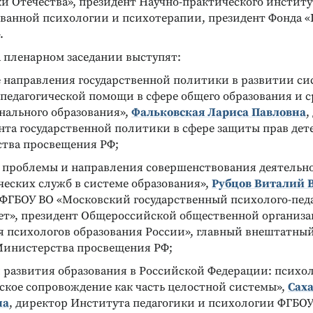
 Отечества», президент Научно-практического институ
ванной психологии и психотерапии, президент Фонда «
.
а пленарном заседании выступят:
 направления государственной политики в развитии с
педагогической помощи в сфере общего образования и с
нального образования»,
Фальковская Лариса Павловна
,
нта государственной политики в сфере защиты прав дет
тва просвещения РФ;
 проблемы и направления совершенствования деятельн
еских служб в системе образования»,
Рубцов Виталий 
Реклама
Реклама
 ФГБОУ ВО «Московский государственный психолого-пед
ет», президент Общероссийской общественной организ
 психологов образования России», главный внештатный
Министерства просвещения РФ;
 развития образования в Российской Федерации: психол
ское сопровождение как часть целостной системы»,
Саха
на
, директор Института педагогики и психологии ФГБО