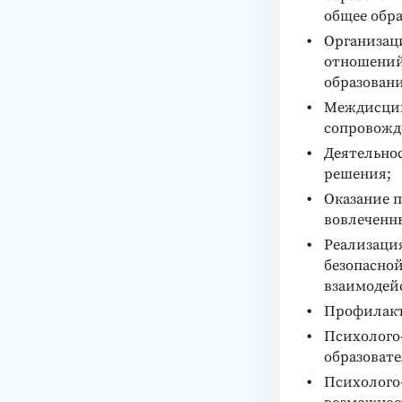
общее обра
Организац
отношений
образовани
Междисцип
сопровожд
Деятельно
решения;
Оказание 
вовлеченн
Реализаци
безопасной
взаимодей
Профилакт
Психолого
образовате
Психолого