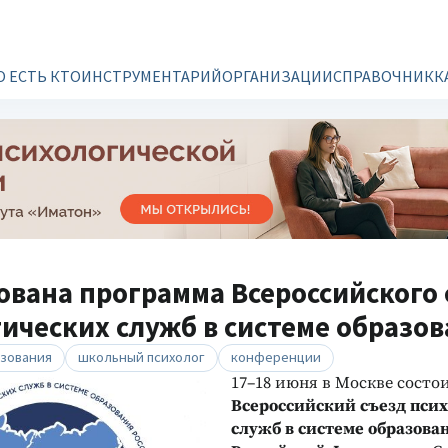
О ЕСТЬ КТО
ИНСТРУМЕНТАРИЙ
ОРГАНИЗАЦИИ
СПРАВОЧНИК
К
вана программа Всероссийского 
ических служб в системе образо
азования
школьный психолог
конференции
17–18 июня в Москве состо
Всероссийский съезд пси
служб в системе образова