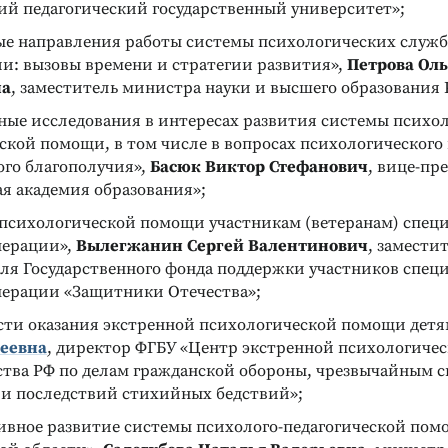
ий педагогический государственный университет»;
ИАГНОСТИЧЕСКИЕ
ДИАГНОСТИКА ИНТЕЛЛЕКТУАЛЬНЫХ И
ТВОРЧЕСКИХ СПОСОБНОСТЕЙ
ые направления работы системы психологических служб
 А. Ясюковой
Тест Векслера (взрослый
и: вызовы времени и стратегии развития»,
Петрова Оль
вариант)
на
, заместитель министра науки и высшего образования 
илактика проблем
Измерение уровня развития
еклассников.
интеллекта
ные исследования в интересах развития системы психол
и профессиональное
Подробнее
ской помощи, в том числе в вопросах психологического
ие
ого благополучия»,
Басюк Виктор Стефанович
, вице-пр
я академия образования»;
 психологической помощи участникам (ветеранам) спец
перации»,
Вылегжанин Сергей Валентинович
, замести
еля Государственного фонда поддержки участников спец
перации «Защитники Отечества»;
сти оказания экстренной психологической помощи детя
еевна
, директор ФГБУ «Центр экстренной психологиче
тва РФ по делам гражданской обороны, чрезвычайным 
и последствий стихийных бедствий»;
ивное развитие системы психолого-педагогической пом