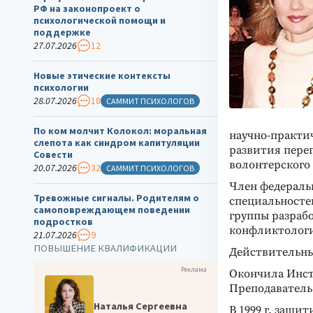
РФ на законопроект о
психологической помощи и
поддержке
27.07.2026
12
Новые этические контексты
психологии
28.07.2026
18
САММИТ ПСИХОЛОГОВ
По ком молчит Колокол: моральная
научно-практи
слепота как синдром капитуляции
развития пере
Совести
волонтерского
20.07.2026
32
САММИТ ПСИХОЛОГОВ
Член федераль
Тревожные сигналы. Родителям о
специальносте
самоповреждающем поведении
группы разраб
подростков
конфликтолог
21.07.2026
9
ПОВЫШЕНИЕ КВАЛИФИКАЦИИ
Действительны
Реклама
Окончила Инст
Преподаватель
Наталья Сергеевна
В 1999 г. защи