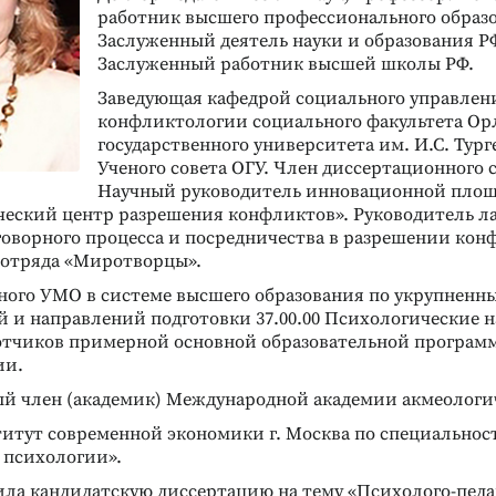
работник высшего профессионального образо
Заслуженный деятель науки и образования Р
Заслуженный работник высшей школы РФ.
Заведующая кафедрой социального управлен
конфликтологии социального факультета Ор
государственного университета им. И.С. Тург
Ученого совета ОГУ. Член диссертационного с
Научный руководитель инновационной площ
ческий центр разрешения конфликтов». Руководитель л
говорного процесса и посредничества в разрешении кон
 отряда «Миротворцы».
ного УМО в системе высшего образования по укрупненн
й и направлений подготовки 37.00.00 Психологические н
отчиков примерной основной образовательной програм
ии.
й член (академик) Международной академии акмеологич
итут современной экономики г. Москва по специальнос
 психологии».
тила кандидатскую диссертацию на тему «Психолого-пед