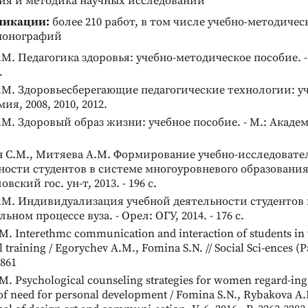
ия и методика научных исследований
ликации:
более 210 работ, в том числе учебно-методичес
монографий
М. Педагогика здоровья: учебно-методическое пособие. -
.
М. Здоровьесберегающие педагогические технологии: уч
мия, 2008, 2010, 2012.
М. Здоровый образ жизни: учебное пособие. - М.: Академия
 С.М., Митяева А.М. Формирование учебно-исследовате
ости студентов в системе многоуровневого образования
овский гос. ун-т, 2013. - 196 с.
.М. Индивидуализация учебной деятельности студентов 
ьном процессе вуза. - Орел: ОГУ, 2014. - 176 с.
Реклама
M. Interethmc communication and interaction of students in 
 training / Egorychev A.M., Fomina S.N. // Social Sci-ences (Pa
-861
M. Psychological counseling strategies for women regard-ing t
 of need for personal development / Fomina S.N., Rybakova A.I