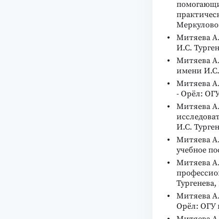
помогающи
практическ
Меркуловой.
Митяева А.
И.С. Тургене
Митяева А.
имени И.С. 
Митяева А
- Орёл: ОГУ
Митяева А.
исследоват
И.С. Тургене
Митяева А
учебное пос
Митяева А.
профессион
Тургенева, 2
Митяева А.
Орёл: ОГУ 