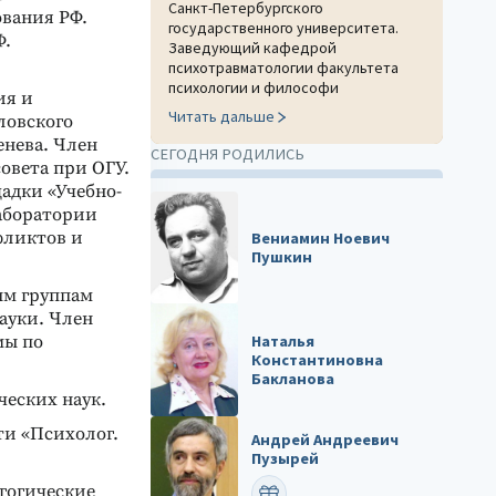
Санкт-Петербургского
вания РФ.
государственного университета.
Ф.
Заведующий кафедрой
психотравматологии факультета
психологии и философи
ия и
Читать дальше
ловского
енева. Член
СЕГОДНЯ РОДИЛИСЬ
овета при ОГУ.
адки «Учебно-
аборатории
фликтов и
Вениамин Ноевич
Пушкин
ым группам
ауки. Член
Наталья
мы по
Константиновна
Бакланова
еских наук.
ти «Психолог.
Андрей Андреевич
Пузырей
агогические
ПОЗДРАВИТЬ