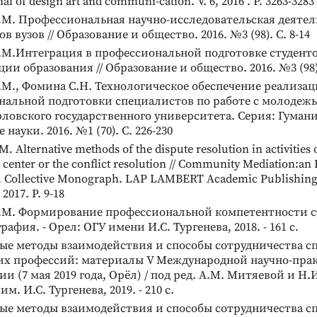
al of design art and communi-cation. V. 6, 2016 . P. 3263-3283
.М. Профессиональная научно-исследовательская деятел
 вузов // Образование и общество. 2016. №3 (98). С. 8-14
ОГИИ / ДИАГНОСТИКА
.М.Интеграция в профессиональной подготовке студенто
ИЧНОСТИ
ии образования // Образование и общество. 2016. №3 (98).
АКОРД»
М., Фомина С.Н. Технологическое обеспечение реализа
антикоррупционной
альной подготовки специалистов по работе с молодежь
ловского государственного университета. Серия: Гуман
науки. 2016. №1 (70). С. 226-230
. Аlternative methods of the dispute resolution in activities 
s center or the conflict resolution // Community Mediation:an 
. Collective Monograph. LAP LAMBERT Academic Publishing,
2017. P. 9-18
.М. Формирование профессиональной компетентности с
рафия. - Орел: ОГУ имени И.С. Тургенева, 2018. - 161 с.
ые методы взаимодействия и способы сотрудничества с
х профессий: материалы V Международной научно-пра
и (7 мая 2019 года, Орёл) / под ред. А.М. Митяевой и Н.
им. И.С. Тургенева, 2019. - 210 с.
ые методы взаимодействия и способы сотрудничества с