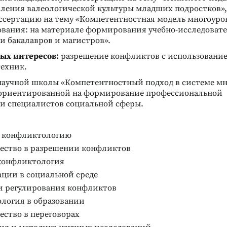
ления валеологической культуры младших подростков», в 
ссертацию на тему «Компетентностная модель многоуро
ования: на материале формирования учебно-исследоват
и бакалавров и магистров».
ых интересов:
разрешение конфликтов с использовани
ехник.
научной школы «Компетентностный подход в системе мн
 ориентированной на формирование профессиональной
и специалистов социальной сферы.
в конфликтологию
ество в разрешении конфликтов
конфликтология
ции в социальной среде
и регулирования конфликтов
логия в образовании
ество в переговорах