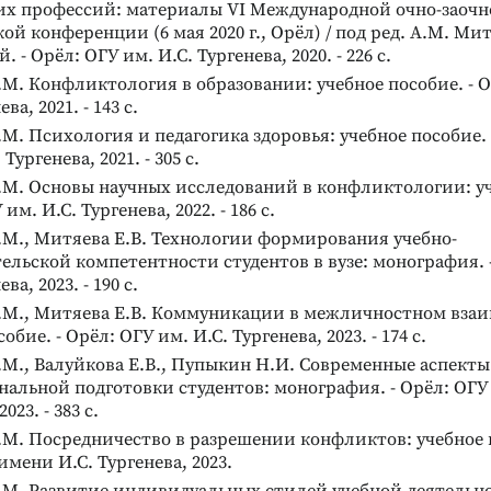
х профессий: материалы VI Международной очно-заочн
ой конференции (6 мая 2020 г., Орёл) / под ред. А.М. Ми
 - Орёл: ОГУ им. И.С. Тургенева, 2020. - 226 с.
М. Конфликтология в образовании: учебное пособие. - О
ва, 2021. - 143 с.
М. Психология и педагогика здоровья: учебное пособие. 
Тургенева, 2021. - 305 с.
.М. Основы научных исследований в конфликтологии: уч
 им. И.С. Тургенева, 2022. - 186 с.
М., Митяева Е.В. Технологии формирования учебно-
ельской компетентности студентов в вузе: монография. 
ва, 2023. - 190 с.
.М., Митяева Е.В. Коммуникации в межличностном вза
обие. - Орёл: ОГУ им. И.С. Тургенева, 2023. - 174 с.
М., Валуйкова Е.В., Пупыкин Н.И. Современные аспекты
альной подготовки студентов: монография. - Орёл: ОГУ 
023. - 383 с.
М. Посредничество в разрешении конфликтов: учебное п
имени И.С. Тургенева, 2023.