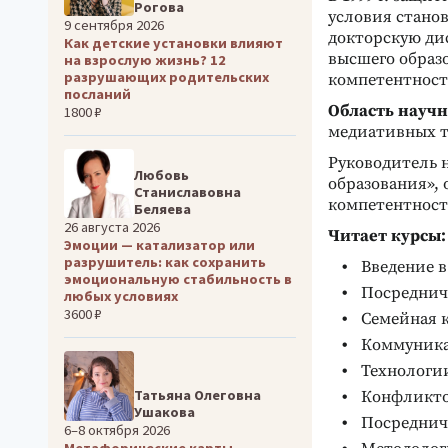
Рогова
условия станов
9 сентября 2026
докторскую ди
Как детские установки влияют
высшего образ
на взрослую жизнь? 12
разрушающих родительских
компетентност
посланий
Область научн
1800 ₽
медиативных т
Руководитель 
Любовь
образования»,
Станиславовна
компетентност
Беляева
26 августа 2026
Читает курсы:
Эмоции — катализатор или
разрушитель: как сохранить
Введение 
эмоциональную стабильность в
Посреднич
любых условиях
3600 ₽
Семейная 
Коммуника
Технологи
Татьяна Олеговна
Конфликто
Ушакова
Посреднич
6–8 октября 2026
Метафорические карты.