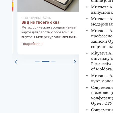
online journ
Митяева А
выпускников
ПРОЕКТИВНЫЕ КАРТЫ
КНИГИ ПО ПСИХОЛ
Митяева А
Вид из твоего окна
ОСОБЕННОСТЕЙ Л
модернизац
Методика «
Метафорические ассоциативные
Ванновская О.В.
Митяева А.
карты для работы с образом Я и
Оценка уровня 
профессион
внутренними ресурсами личности
устойчивости
записки Ор
Подробнее
Подробнее
социальные 
Mityaeva A.M
university`
Perspective
of Moldova. 
Митяева А
вузе: моног
Современн
помогающи
конференци
Орёл : ОГУ 
Современн