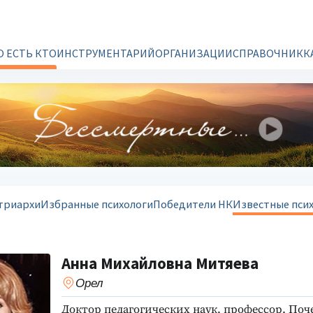
О ЕСТЬ КТО
ИНСТРУМЕНТАРИЙ
ОРГАНИЗАЦИИ
СПРАВОЧНИК
К
триархи
Избранные психологи
Победители НК
Известные пси
Анна Михайловна Митяева
Орел
Доктор педагогических наук, профессор. По