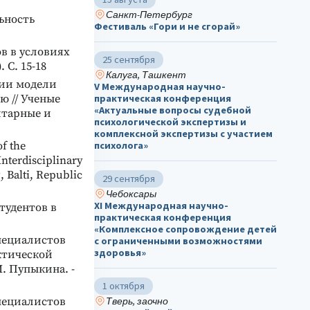
Санкт-Петербург
ьность
Фестиваль «Гори и не сгорай»
в в условиях
25 сентября
 С. 15-18
Калуга, Ташкент
ции модели
V Международная научно-
практическая конференция
ю // Ученые
«Актуальные вопросы судебной
итарные и
психологической экспертизы и
комплексной экспертизы с участием
психолога»
of the
Interdisciplinary
 Balti, Republic
29 сентября
Чебоксары
ХΙ Международная научно-
тудентов в
практическая конференция
«Комплексное сопровождение детей
пециалистов
с ограниченными возможностями
здоровья»
ктической
И. Пупыкина. -
1 октября
Тверь, заочно
пециалистов