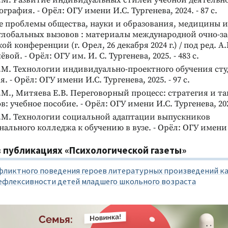
.М. Развитие индивидуальных стилей учебной деятельно
ография. - Орёл: ОГУ имени И.С. Тургенева, 2024. - 87 с.
е проблемы общества, науки и образования, медицины и
глобальных вызовов : материалы международной очно-за
ой конференции (г. Орел, 26 декабря 2024 г.) / под ред. 
вой. - Орёл: ОГУ им. И. С. Тургенева, 2025. - 483 с.
М. Технологии индивидуально-проектного обучения студ
 - Орёл: ОГУ имени И.С. Тургенева, 2025. - 97 с.
М., Митяева Е.В. Переговорный процесс: стратегия и т
: учебное пособие. - Орёл: ОГУ имени И.С. Тургенева, 2025
.М. Технологии социальной адаптации выпускников
ального колледжа к обучению в вузе. - Орёл: ОГУ имени 
 публикациях «Психологической газеты»
фликтного поведения героев литературных произведений ка
ефлексивности детей младшего школьного возраста