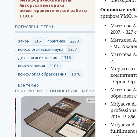
Методолог
Авторская методика
Основные пуб
психотерапевтической работы
13200 ₽
грифом УМО, 
Митяева А.
ПОПУЛЯРНЫЕ ТЕМЫ
2007. - 327 с
Митяева А.
закон
316
практика
2239
- М.: Акаде
психологическая наука
1757
Митяева А.
детская психология
1716
с.
психотерапия
1101
Мерзликин
психология образования
1076
компетентн
- Орел: Орл
Все темы
Митяева А
ПСИХОЛОГИЧЕСКИЙ ИНСТРУМЕНТАРИЙ
образовател
клама
Реклама
Mityaeva A.
professional
2016. P. 856
Mityaeva A.
fulfillment