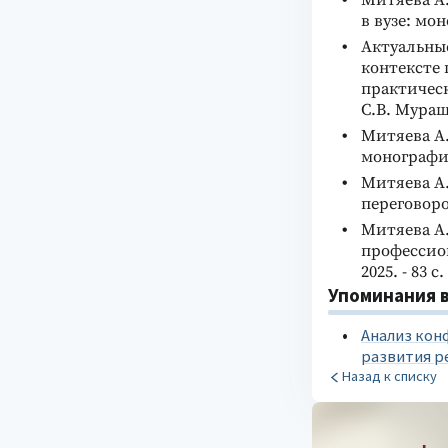
Митяева А
в вузе: мон
Актуальны
контексте 
практическ
С.В. Мурашё
Митяева А.
монография.
Митяева А.
переговоров
Митяева А
профессион
2025. - 83 с.
Упоминания в
Анализ кон
развития р
Назад к списку