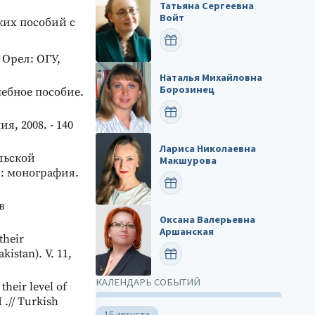
Татьяна Сергеевна
Войт
ких пособий с
ПОЗДРАВИТЬ
 Орел: ОГУ,
Наталья Михайловна
Борозинец
ебное пособие.
ПОЗДРАВИТЬ
, 2008. - 140
Лариса Николаевна
льской
Макшурова
: монография.
ПОЗДРАВИТЬ
в
Оксана Валерьевна
Аршанская
their
kistan). V. 11,
ПОЗДРАВИТЬ
КАЛЕНДАРЬ СОБЫТИЙ
heir level of
 .// Turkish
15 августа