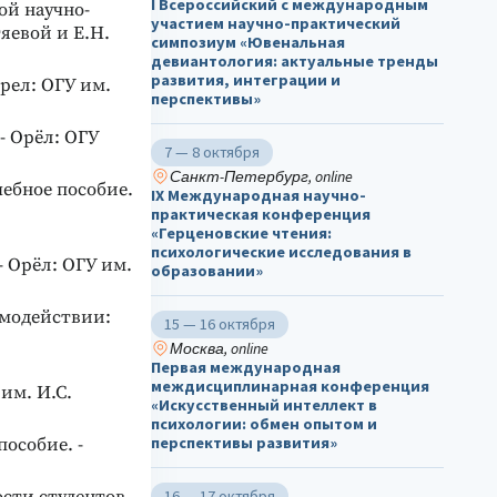
I Всероссийский с международным
ой научно-
участием научно-практический
тяевой и Е.Н.
симпозиум «Ювенальная
девиантология: актуальные тренды
развития, интеграции и
рел: ОГУ им.
перспективы»
- Орёл: ОГУ
7 — 8 октября
Санкт-Петербург, online
ебное пособие.
IX Международная научно-
практическая конференция
«Герценовские чтения:
психологические исследования в
- Орёл: ОГУ им.
образовании»
имодействии:
15 — 16 октября
Москва, online
Первая международная
междисциплинарная конференция
им. И.С.
«Искусственный интеллект в
психологии: обмен опытом и
перспективы развития»
особие. -
16 — 17 октября