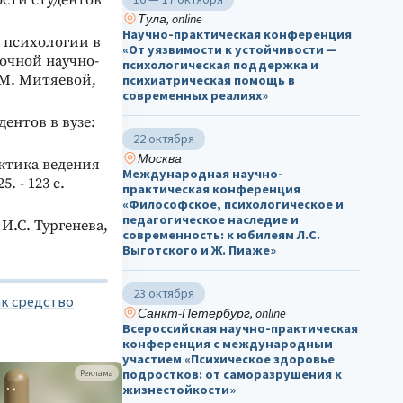
сти студентов
Тула, online
Научно-практическая конференция
 психологии в
«От уязвимости к устойчивости —
очной научно-
психологическая поддержка и
А.М. Митяевой,
психиатрическая помощь в
современных реалиях»
ентов в вузе:
22 октября
Москва
актика ведения
Международная научно-
. - 123 с.
практическая конференция
«Философское, психологическое и
педагогическое наследие и
И.С. Тургенева,
современность: к юбилеям Л.С.
Выготского и Ж. Пиаже»
23 октября
к средство
Санкт-Петербург, online
Всероссийская научно-практическая
конференция с международным
участием «Психическое здоровье
подростков: от саморазрушения к
Реклама
жизнестойкости»