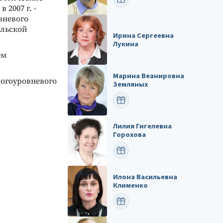
2007 г. -
вневого
ельской
Ирина Сергеевна
Лукина
ем
Марина Веанировна
огоуровневого
Земляных
ПОЗДРАВИТЬ
Лилия Гигелевна
Горохова
ПОЗДРАВИТЬ
Илона Васильевна
Клименко
ПОЗДРАВИТЬ