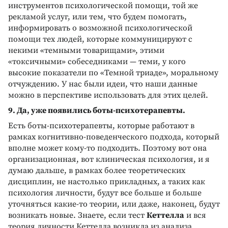
инструментов психологической помощи, той же
рекламой услуг, или тем, что будем помогать,
информировать о возможной психологической
помощи тех людей, которые коммуницируют с
некими «темными товарищами», этими
«токсичными» собеседниками — теми, у кого
высокие показатели по «Темной триаде», моральному
отчуждению. У нас были идеи, что наши данные
можно в перспективе использовать для этих целей.
9. Да, уже появились боты-психотерапевты.
Есть боты-психотерапевты, которые работают в
рамках когнитивно-поведенческого подхода, который
вполне может кому-то подходить. Поэтому вот она
организационная, вот клиническая психология, и я
думаю дальше, в рамках более теоретических
дисциплин, не настолько прикладных, а таких как
психология личности, будут все больше и больше
уточняться какие-то теории, или даже, наконец, будут
возникать новые. Знаете, если тест
Кеттелла
и вся
теория личности Кеттелла возникла из анализа