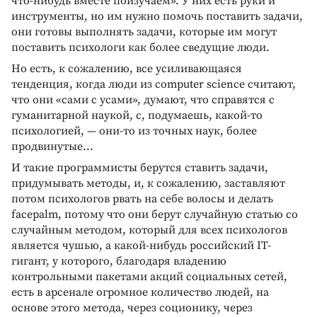
что-нибудь вместе поизучаем». У них есть руки и
инструменты, но им нужно помочь поставить задачи,
они готовы выполнять задачи, которые им могут
поставить психологи как более сведущие люди.
Но есть, к сожалению, все усиливающаяся
тенденция, когда люди из computer science считают,
что они «сами с усами», думают, что справятся с
гуманитарной наукой, с, подумаешь, какой-то
психологией, — они-то из точных наук, более
продвинутые...
И такие программисты берутся ставить задачи,
придумывать методы, и, к сожалению, заставляют
потом психологов рвать на себе волосы и делать
facepalm, потому что они берут случайную статью со
случайным методом, который для всех психологов
является чушью, а какой-нибудь российский IT-
гигант, у которого, благодаря владению
контрольными пакетами акций социальных сетей,
есть в арсенале огромное количество людей, на
основе этого метода, через соционику, через