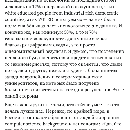
исследований по психологии за последние сто лет
делались на 12% генеральной совокупности, этих
white educated people from industrial rich democratic
countries, этих WEIRD испытуемых — на них была
получена бо́льшая часть психологических данных. И,
конечно же, как минимум 50%, а то и 70%
генеральной совокупности, доступные сейчас
благодаря цифровым следам, это просто
ошеломительный результат. Я думаю, что постепенно
психологи будут менять свои представления о каких-
то закономерностях, потому что окажется, что люди
не те, люди другие, нежели студенты большинства
западноевропейских и североамериканских
университетов, на которых было получено
большинство известных на сегодня результатов. Это с
одной стороны.
Еще важно дружить с теми, кто сейчас умеет что-то
делать лучше нас. Нередко, по крайней мере, в
России, возникают обращения от людей с хорошим
computer science background к психологам: «Давайте