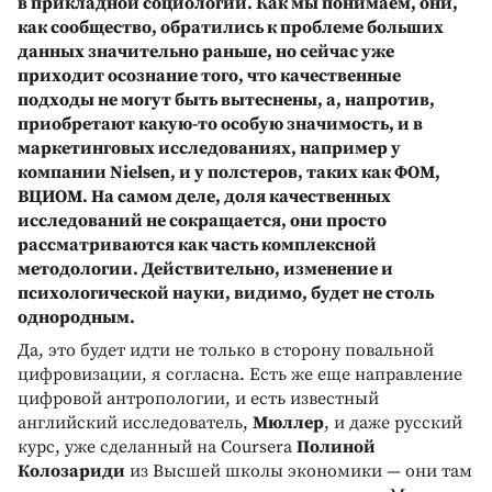
в прикладной социологии. Как мы понимаем, они,
как сообщество, обратились к проблеме больших
данных значительно раньше, но сейчас уже
приходит осознание того, что качественные
подходы не могут быть вытеснены, а, напротив,
приобретают какую-то особую значимость, и в
маркетинговых исследованиях, например у
компании Nielsen, и у полстеров, таких как ФОМ,
ВЦИОМ. На самом деле, доля качественных
исследований не сокращается, они просто
рассматриваются как часть комплексной
методологии. Действительно, изменение и
психологической науки, видимо, будет не столь
однородным.
Да, это будет идти не только в сторону повальной
цифровизации, я согласна. Есть же еще направление
цифровой антропологии, и есть известный
английский исследователь,
Мюллер
, и даже русский
курс, уже сделанный на Coursera
Полиной
Колозариди
из Высшей школы экономики — они там