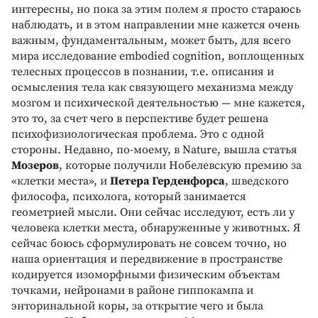
интересны, но пока за этим полем я просто стараюсь
наблюдать, и в этом направлении мне кажется очень
важным, фундаментальным, может быть, для всего
мира исследование embodied cognition, воплощенных
телесных процессов в познании, т.е. описания и
осмысления тела как связующего механизма между
мозгом и психической деятельностью — мне кажется,
это то, за счет чего в перспективе будет решена
психофизиологическая проблема. Это с одной
стороны. Недавно, по-моему, в Nature, вышла статья
Мозеров
, которые получили Нобелевскую премию за
«клетки места», и
Петера Герденфорса
, шведского
философа, психолога, который занимается
геометрией мысли. Они сейчас исследуют, есть ли у
человека клетки места, обнаруженные у животных. Я
сейчас боюсь сформулировать не совсем точно, но
наша ориентация и передвижение в пространстве
кодируется изоморфными физическим объектам
точками, нейронами в районе гиппокампа и
энторинальной коры, за открытие чего и была