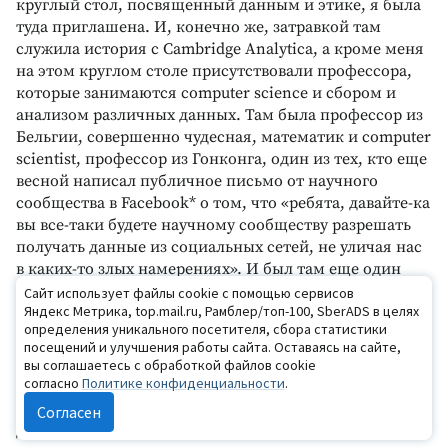
круглый стол, посвященный данным и этике, я была
туда приглашена. И, конечно же, затравкой там
служила история с Cambridge Analytica, а кроме меня
на этом круглом столе присутствовали профессора,
которые занимаются computer science и сбором и
анализом различных данных. Там была профессор из
Бельгии, совершенно чудесная, математик и computer
scientist, профессор из Гонконга, один из тех, кто еще
весной написал публичное письмо от научного
сообщества в Facebook* о том, что «ребята, давайте-ка
вы все-таки будете научному сообществу разрешать
получать данные из социальных сетей, не уличая нас
в каких-то злых намерениях». И был там еще один
представитель российской индустрии, чья работа в
Сайт использует файлы cookie с помощью сервисов
Яндекс Метрика, top.mail.ru, Рамблер/топ-100, SberADS в целях
том числе связана с изучением данных из социальных
определения уникального посетителя, сбора статистики
сетей.
посещений и улучшения работы сайта. Оставаясь на сайте,
Я увидела, что люди из мирового сообщества очень
вы соглашаетесь с обработкой файлов cookie
согласно
Политике конфиденциальности
.
вдумчиво подходят к этой проблеме. Во-первых, с
одной стороны, в Европе и части мира юристы
Согласен
довольно быстро поспевают за всем этим. Понятно,