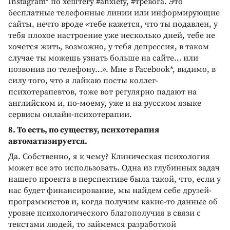
Instagram* по хештегу #anxiety, #тревога. Это
бесплатные телефонные линии или информирующие
сайты, нечто вроде «тебе кажется, что ты подавлен, у
тебя плохое настроение уже несколько дней, тебе не
хочется жить, возможно, у тебя депрессия, в таком
случае ты можешь узнать больше на сайте… или
позвонив по телефону…». Мне в Facebook*, видимо, в
силу того, что я лайкаю посты коллег-
психотерапевтов, тоже вот регулярно падают на
английском и, по-моему, уже и на русском языке
сервисы онлайн-психотерапии.
8. То есть, по существу, психотерапия
автоматизируется.
Да. Собственно, я к чему? Клиническая психология
может все это использовать. Одна из глубинных задач
нашего проекта в перспективе была такой, что, если у
нас будет финансирование, мы найдем себе друзей-
программистов и, когда получим какие-то данные об
уровне психологического благополучия в связи с
текстами людей, то займемся разработкой