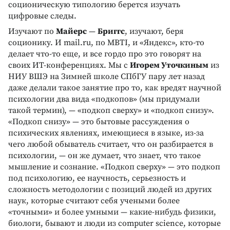
соционическую типологию берется изучать
цифровые следы.
Изучают по
Майерс
—
Бриггс
, изучают, беря
соционику. И mail.ru, по MBTI, и «Яндекс», кто-то
делает что-то еще, и все гордо про это говорят на
своих ИТ-конференциях. Мы с
Игорем Уточкиным
из
НИУ ВШЭ на Зимней школе СПбГУ пару лет назад
даже делали такое занятие про то, как вредят научной
психологии два вида «подкопов» (мы придумали
такой термин), — «подкоп сверху» и «подкоп снизу».
«Подкоп снизу» — это бытовые рассуждения о
психических явлениях, имеющиеся в языке, из-за
чего любой обыватель считает, что он разбирается в
психологии, — он же думает, что знает, что такое
мышление и сознание. «Подкоп сверху» — это подкоп
под психологию, ее научность, серьезность и
сложность методологии с позиций людей из других
наук, которые считают себя учеными более
«точными» и более умными — какие-нибудь физики,
биологи, бывают и люди из computer science, которые