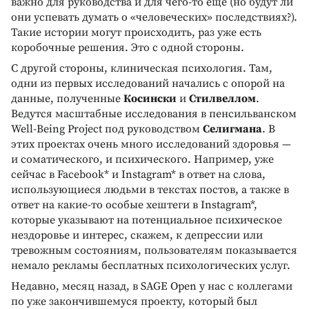
важно для руководства и для чего-то еще (но будут ли
они успевать думать о «человеческих» последствиях?).
Такие истории могут происходить, раз уже есть
коробочные решения. Это с одной стороны.
С другой стороны, клиническая психология. Там,
одни из первых исследований начались с опорой на
данные, полученные
Косински
и
Стилвеллом
.
Ведутся масштабные исследования в пенсильванском
Well-Being Project под руководством
Селигмана
. В
этих проектах очень много исследований здоровья —
и соматического, и психического. Например, уже
сейчас в Facebook* и Instagram* в ответ на слова,
использующиеся людьми в текстах постов, а также в
ответ на какие-то особые хештеги в Instagram*,
которые указывают на потенциальное психическое
нездоровье и интерес, скажем, к депрессии или
тревожным состояниям, пользователям показывается
немало рекламы бесплатных психологических услуг.
Недавно, месяц назад, в SAGE Open у нас с коллегами
по уже закончившемуся проекту, который был