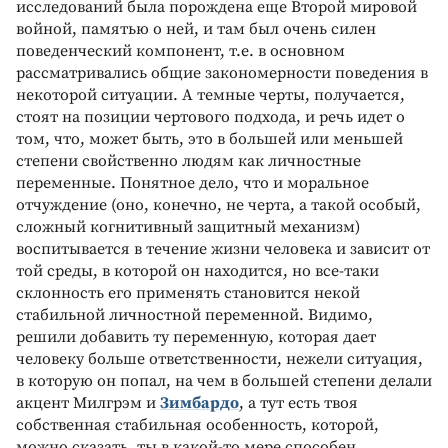
исследований была порождена еще Второй мировой
войной, памятью о ней, и там был очень силен
поведенческий компонент, т.е. в основном
рассматривались общие закономерности поведения в
некоторой ситуации. А темные черты, получается,
стоят на позиции чертового подхода, и речь идет о
том, что, может быть, это в большей или меньшей
степени свойственно людям как личностные
переменные. Понятное дело, что и моральное
отчуждение (оно, конечно, не черта, а такой особый,
сложный когнитивный защитный механизм)
воспитывается в течение жизни человека и зависит от
той среды, в которой он находится, но все-таки
склонность его применять становится некой
стабильной личностной переменной. Видимо,
решили добавить ту переменную, которая дает
человеку больше ответственности, нежели ситуация,
в которую он попал, на чем в большей степени делали
акцент Милгрэм и
Зимбардо
, а тут есть твоя
собственная стабильная особенность, которой,
можно сказать, ты в какой-то мере способен