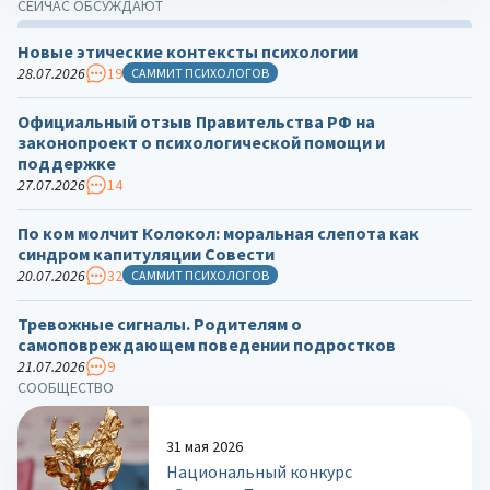
СЕЙЧАС ОБСУЖДАЮТ
Новые этические контексты психологии
28.07.2026
19
САММИТ ПСИХОЛОГОВ
Официальный отзыв Правительства РФ на
законопроект о психологической помощи и
поддержке
27.07.2026
14
По ком молчит Колокол: моральная слепота как
синдром капитуляции Совести
20.07.2026
32
САММИТ ПСИХОЛОГОВ
Тревожные сигналы. Родителям о
самоповреждающем поведении подростков
21.07.2026
9
СООБЩЕСТВО
31 мая 2026
Национальный конкурс