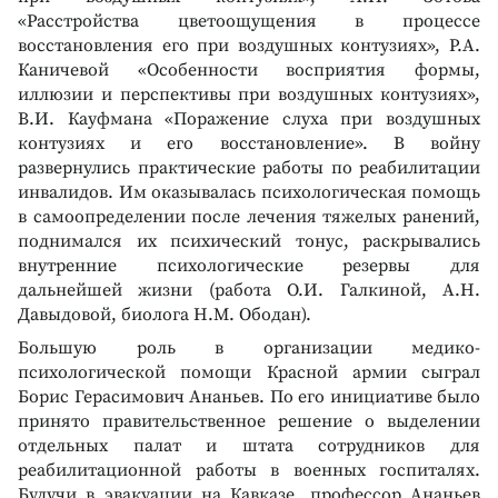
«Расстройства цветоощущения в процессе
восстановления его при воздушных контузиях», Р.А.
Каничевой «Особенности восприятия формы,
иллюзии и перспективы при воздушных контузиях»,
В.И. Кауфмана «Поражение слуха при воздушных
контузиях и его восстановление». В войну
развернулись практические работы по реабилитации
инвалидов. Им оказывалась психологическая помощь
в самоопределении после лечения тяжелых ранений,
поднимался их психический тонус, раскрывались
внутренние психологические резервы для
дальнейшей жизни (работа О.И. Галкиной, А.Н.
Давыдовой, биолога Н.М. Ободан).
Большую роль в организации медико-
психологической помощи Красной армии сыграл
Борис Герасимович Ананьев. По его инициативе было
принято правительственное решение о выделении
отдельных палат и штата сотрудников для
реабилитационной работы в военных госпиталях.
Будучи в эвакуации на Кавказе, профессор Ананьев