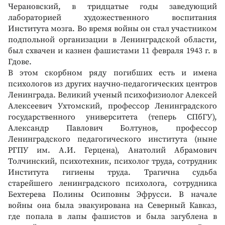
Черановский, в тридцатые годы заведующий
лабораторией художественного воспитания
Института мозга. Во время войны он стал участником
подпольной организации в Ленинградской области,
был схвачен и казнен фашистами 11 февраля 1943 г. в
Гдове.
В этом скорбном ряду погибших есть и имена
психологов из других научно-педагогических центров
Ленинграда. Великий ученый психофизиолог Алексей
Алексеевич Ухтомский, профессор Ленинградского
государственного университета (теперь СПбГУ),
Александр Павлович Болтунов, профессор
Ленинградского педагогического института (ныне
РГПУ им. А.И. Герцена), Анатолий Абрамович
Толчинский, психотехник, психолог труда, сотрудник
Института гигиены труда. Трагична судьба
старейшего ленинградского психолога, сотрудника
Бехтерева Полины Осиповны Эфрусси. В начале
войны она была эвакуирована на Северный Кавказ,
где попала в лапы фашистов и была загублена в