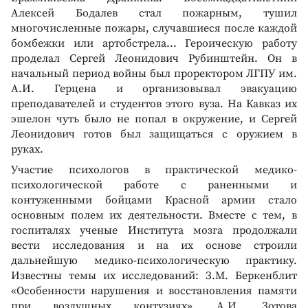
Алексей Бодалев стал пожарным, тушил
многочисленные пожары, случавшиеся после каждой
бомбежки или артобстрела... Героическую работу
проделал Сергей Леонидович Рубинштейн. Он в
начальный период войны был проректором ЛГПУ им.
А.И. Герцена и организовывал эвакуацию
преподавателей и студентов этого вуза. На Кавказ их
эшелон чуть было не попал в окружение, и Сергей
Леонидович готов был защищаться с оружием в
руках.
Участие психологов в практической медико-
психологической работе с раненными и
контуженными бойцами Красной армии стало
основным полем их деятельности. Вместе с тем, в
госпиталях ученые Института мозга продолжали
вести исследования и на их основе строили
дальнейшую медико-психологическую практику.
Известны темы их исследований: З.М. Беркенблит
«Особенности нарушения и восстановления памяти
при воздушных контузиях», А.И. Зотова