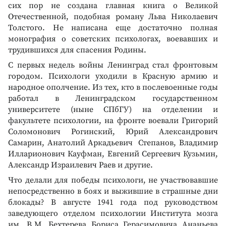
сих пор не создана главная книга о Великой
Отечественной, подобная роману Льва Николаевич
Толстого. Не написана еще достаточно полная
монография о советских психологах, воевавших и
трудившихся для спасения Родины.
С первых недель войны Ленинград стал фронтовым
городом. Психологи уходили в Красную армию и
народное ополчение. Из тех, кто в послевоенные годы
работал в Ленинградском государственном
университете (ныне СПбГУ) на отделении и
факультете психологии, на фронте воевали Григорий
Соломонович Рогинский, Юрий Александрович
Самарин, Анатолий Аркадьевич Степанов, Владимир
Илларионович Кауфман, Евгений Сергеевич Кузьмин,
Александр Израилевич Раев и другие.
Что делали для победы психологи, не участвовавшие
непосредственно в боях и выжившие в страшные дни
блокады? В августе 1941 года под руководством
заведующего отделом психологии Института мозга
им. В.М. Бехтерева Бориса Герасимовича Ананьева