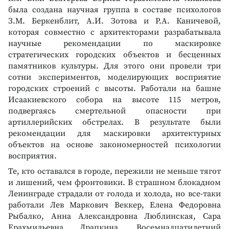
была создана научная группа в составе психологов
З.М. Беркенблит, А.И. Зотова и Р.А. Каничевой,
которая совместно с архитекторами разрабатывала
научные рекомендации по маскировке
стратегических городских объектов и бесценных
памятников культуры. Для этого они провели три
сотни экспериментов, моделирующих восприятие
городских строений с высоты. Работали на башне
Исаакиевского собора на высоте 115 метров,
подвергаясь смертельной опасности при
артиллерийских обстрелах. В результате были
рекомендации для маскировки архитектурных
объектов на основе закономерностей психологии
восприятия.
Те, кто оставался в городе, пережили не меньше тягот
и лишений, чем фронтовики. В страшном блокадном
Ленинграде страдали от голода и холода, но все-таки
работали Лев Маркович Веккер, Елена Федоровна
Рыбалко, Анна Александровна Люблинская, Сара
Ерахмильевна Драпкина. Восемнадцатилетний