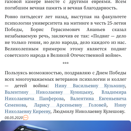
газовой камере вместе с другими евреями. Всем
погибшим вечная память и вечная благодарность.
Ровно пятьдесят лет назад, выступая на факультете
психологии университета на митинге в честь 25-летия
Победы, Борис Герасимович Ананьев сказал
незабываемую речь, заключив ее так: «Подвиг — дело
не только гения, но дело народа, дело каждого из нас.
Великолепным примером этому является подвиг
советского народа в Великой Отечественной войне».
***
Пользуясь возможностью, поздравляю с Днем Победы
всех многоуважаемых ветеранов психологии и коллег
— детей войны:
Нину Васильевну Кузьмину
,
Валентину Николаевну Куницыну
,
Владимира
Николаевича Панферова
,
Валентина Евгеньевича
Семенова
,
Ларису Арсеньевну Головей
,
Нину
Николаевну Кирееву
, Людмилу Николаевну Кулешову.
08.05.2020