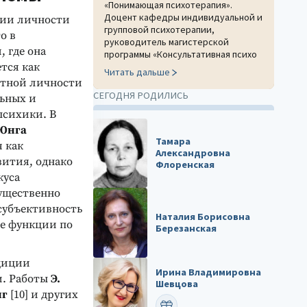
«Понимающая психотерапия».
Доцент кафедры индивидуальной и
ии личности
групповой психотерапии,
о в
руководитель магистерской
 где она
программы «Консультативная психо
тся как
Читать дальше
стной личности
СЕГОДНЯ РОДИЛИСЬ
льных и
психики. В
 Юнга
Тамара
 как
Александровна
вития, однако
Флоренская
куса
ущественно
субъективность
Наталия Борисовна
е функции по
Березанская
адиции
Ирина Владимировна
и. Работы
Э.
Шевцова
нг
[10] и других
ПОЗДРАВИТЬ