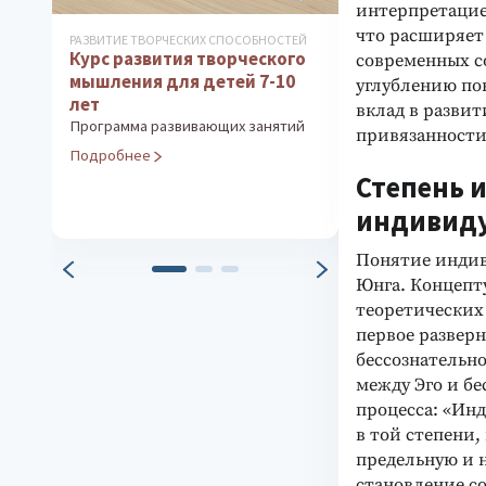
интерпретацие
что расширяет
РАЗВИТИЕ ТВОРЧЕСКИХ СПОСОБНОСТЕЙ
ДИАГНОСТИКА ОС
Курс развития творческого
ЛИЧНОСТИ
современных с
Тест Сонди
мышления для детей 7-10
углублению по
Глубинная диаг
лет
вклад в разви
(латентные пси
Программа развивающих занятий
привязанности
отклонения)
Подробнее
Подробнее
Степень 
индивид
Понятие индив
Юнга. Концепт
теоретических 
первое развер
бессознательн
между Эго и б
процесса: «Ин
в той степени,
предельную и н
становление с