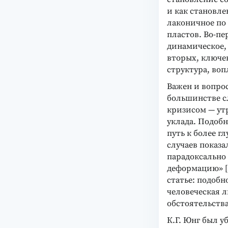
и как становле
лаконичное по
пластов. Во-пе
динамическое, 
вторых, ключе
структура, во
Важен и вопрос
большинстве сл
кризисом — ут
уклада. Подоб
путь к более г
случаев показа
парадоксально
деформацию» [2
статье: подобн
человеческая 
обстоятельства
К.Г. Юнг был 