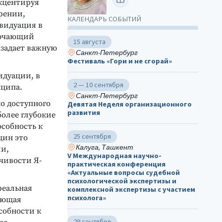
кцентируя
рении,
КАЛЕНДАРЬ СОБЫТИЙ
видуация в
лючающий
15 августа
 задает важную
Санкт-Петербург
Фестиваль «Гори и не сгорай»
дуации, в
2 — 10 сентября
нципа.
Санкт-Петербург
о доступного
Девятая Неделя организационного
развития
более глубокие
собность к
25 сентября
щин это
Калуга, Ташкент
ии,
V Международная научно-
чивости Я-
практическая конференция
«Актуальные вопросы судебной
психологической экспертизы и
реальная
комплексной экспертизы с участием
психолога»
вающая
собности к
29 сентября