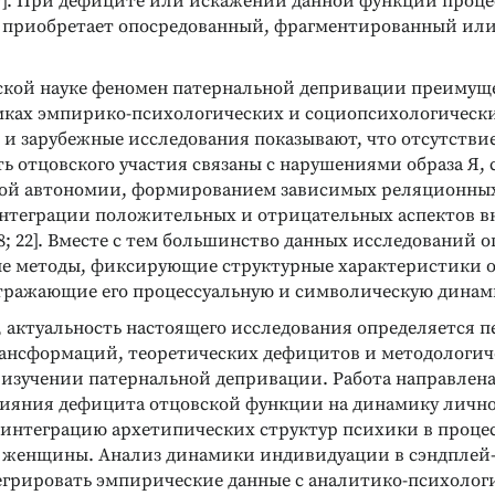
7]. При дефиците или искажении данной функции проце
приобретает опосредованный, фрагментированный ил
ской науке феномен патернальной депривации преимущ
амках эмпирико-психологических и социопсихологически
 и зарубежные исследования показывают, что отсутстви
ть отцовского участия связаны с нарушениями образа Я,
ой автономии, формированием зависимых реляционных
нтеграции положительных и отрицательных аспектов в
; 8; 22]. Вместе с тем большинство данных исследований 
е методы, фиксирующие структурные характеристики о
тражающие его процессуальную и символическую динам
, актуальность настоящего исследования определяется 
Реклама
Реклама
ансформаций, теоретических дефицитов и методологич
 изучении патернальной депривации. Работа направлена
ияния дефицита отцовской функции на динамику лично
 интеграцию архетипических структур психики в проце
женщины. Анализ динамики индивидуации в сэндплей
егрировать эмпирические данные с аналитико-психолог