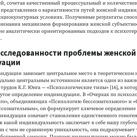
й, сочетая качественный процессуальный и количестве
 представления о вариативности путей женской индиви
ОБЕННОСТЕЙ
КОРРЕКЦИОННО-ДИАГНОСТИЧЕСКИЕ
КОМПЛЕКСЫ
оциокультурных условиях. Полученные результаты спос
Методика Л. А. Ясюковой
нимания механизмов формирования женской субъектнос
(часть 3)
ностика личности
тие аналитически ориентированных подходов к психоте
хические
Прогноз и профилактика проблем
.
обучения старшеклассников.
Социализация и профессиональное
исследованности проблемы женской
самоопределение
Подробнее
уации
идуации занимает центральное место в теоретическом н
уально центральным источником является один из важ
трудов К.Г. Юнга — «Психологические типы» [16], в кото
нутое определение индивидуации. В «Очерках по психол
ого», объединяющих «Психологию бессознательного» и 
ессознательным», он формулирует ключевое определение 
дивидуация означает становление единственного гомоген
 в какой индивидуальность заключает в себе нашу глубо
и с чем не сравнимую уникальность, она подразумевает 
обственной самости. Поэтому индивидуацию можно был