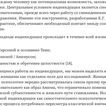
аждому человеку как потенциальная возможность, залож
ки. Центральным условием индивидуации является спо
ознательным, прежде всего через работу со сновидениям
бражения. Именно эти инструменты, разработанные К.Г.
рактике, обеспечивают необходимый контакт между со
ым.
подходе индивидуация происходит в течение всей жизн
Персоной и осознание Тени;
Анимой / Анимусом;
Самостью и обретение целостности [18].
ющиеся работы по индивидуации, мы можем выделить в
женщины как отдельное поле для исследований. Женщи
 психологии нередко рассматривалась сквозь призму п
ознательного как образ Анимы, что ограничивало поним
ской субъективности и женского пути становления. Ис
кой индивидуации как самостоятельного психологическ
о процесса потребовало пересмотра классической юнги