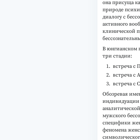
она присуща к
природе психи
диалогу с бесс
активного воо
клинической п
бессознательн
В юнгианском 
три стадии:
встреча с 
встреча с 
встреча с 
Обозревая име
индивидуации 
аналитической
мужского бесс
специфики жен
феномена женс
символическог