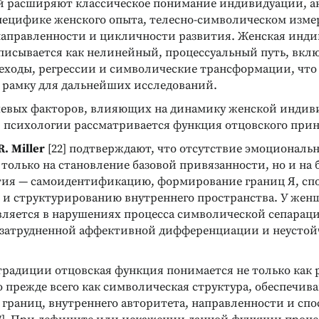
й расширяют классическое понимание индивидуации, а
пецифике женского опыта, телесно-символическом изме
аправленности и цикличности развития. Женская инди
описывается как нелинейный, процессуальный путь, вк
еходы, регрессии и символические трансформации, что
 рамку для дальнейших исследований.
евых факторов, влияющих на динамику женской индиви
 психологии рассматривается функция отцовского при
R. Miller
[22] подтверждают, что отсутствие эмоциональн
 только на становление базовой привязанности, но и на 
тия — самоидентификацию, формирование границ Я, спо
 и структурированию внутреннего пространства. У жен
вляется в нарушениях процесса символической сепарац
 затрудненной аффективной дифференциации и неустой
традиции отцовская функция понимается не только как 
о прежде всего как символическая структура, обеспечи
границ, внутреннего авторитета, направленности и спо