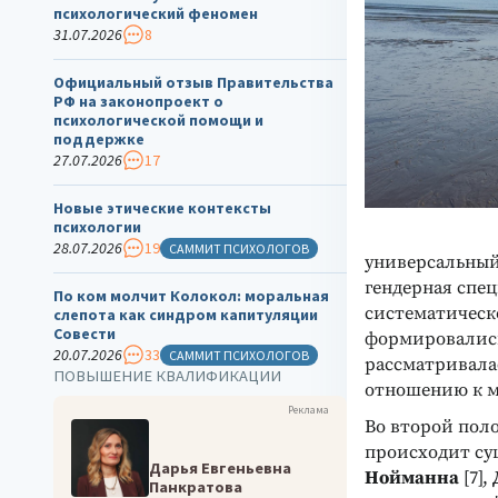
психологический феномен
31.07.2026
8
Официальный отзыв Правительства
РФ на законопроект о
психологической помощи и
поддержке
27.07.2026
17
Новые этические контексты
психологии
28.07.2026
19
САММИТ ПСИХОЛОГОВ
универсальный
гендерная спец
По ком молчит Колокол: моральная
систематическ
слепота как синдром капитуляции
Совести
формировались
20.07.2026
33
САММИТ ПСИХОЛОГОВ
рассматривала
ПОВЫШЕНИЕ КВАЛИФИКАЦИИ
отношению к му
Реклама
Во второй пол
происходит су
Дарья Евгеньевна
Нойманна
[7],
Панкратова