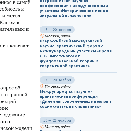
Всероссийская научная
енная в самой
конференция с международным
собность к
участием «Исторические имена в
и и метод
актуальной психологии»
 Юнгом в
знательным и
17 — 20 ноября
Москва, online
Всероссийский межвузовский
и и включает
научно-практический форум с
международным участием «Время
Л.С. Выготского: от
фундаментальной теории к
современной практике»
17 — 20 ноября
Ижевск, online
опрос об
Международная научно-
на в ранней
практическая конференция
роекций
«Дилеммы современных идеалов в
социокультурных практиках»
ание
следование
19 — 21 ноября
ого и
Москва, online
анской модели