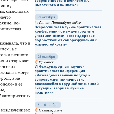
современность: к юбилеям Л.С.
Выготского и Ж. Пиаже»
ление,
ных смысловых
 нечто
23 октября
Санкт-Петербург, online
ояние. Во-
Всероссийская научно-практическая
типическая
конференция с международным
участием «Психическое здоровье
подростков: от саморазрушения к
казывала, что в
жизнестойкости»
ием, а с
го жизненного
23 октября
ия и открывает
Иркутск
ических
VI Международная научно-
практическая конференция
тельства могут
«Межведомственный подход к
рост, а не
сопровождению личности,
оказавшейся в трудной жизненной
онсай» в ее
ситуации: теория и лучшие
вы,
практики»
еблагоприятных
5 — 6 ноября
и исключением:
Самара, online