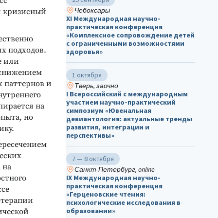
сс
Чебоксары
и кризисный
ХΙ Международная научно-
практическая конференция
«Комплексное сопровождение детей
ественно
с ограниченными возможностями
х подходов.
здоровья»
е или
 снижением
1 октября
 паттернов и
Тверь, заочно
I Всероссийский с международным
нутреннего
участием научно-практический
опирается на
симпозиум «Ювенальная
пыта, но
девиантология: актуальные тренды
развития, интеграции и
ику.
перспективы»
пересечением
еских
7 — 8 октября
 на
Санкт-Петербург, online
стного
IX Международная научно-
практическая конференция
ссе
«Герценовские чтения:
-терапии
психологические исследования в
образовании»
ической