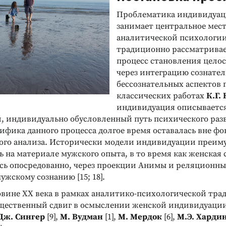
Проблематика индивидуац
занимает центральное мест
аналитической психологии,
традиционно рассматривае
процесс становления цело
через интеграцию сознате
бессознательных аспектов 
классических работах
К.Г.
индивидуация описывается
, индивидуально обусловленный путь психического раз
ифика данного процесса долгое время оставалась вне фо
ого анализа. Исторически модели индивидуации преим
 на материале мужского опыта, в то время как женская 
сь опосредованно, через проекции Анимы и реляционны
жскому сознанию [15; 18].
овине XX века в рамках аналитико-психологической тр
щественный сдвиг в осмыслении женской индивидуаци
Дж. Сингер
[9],
М. Вудман
[1],
М. Мердок
[6],
М.Э. Харди