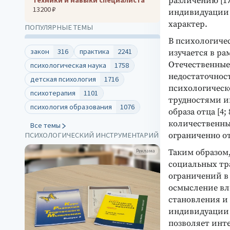
различению [1
13200 ₽
индивидуации 
характер.
ПОПУЛЯРНЫЕ ТЕМЫ
В психологиче
закон
316
практика
2241
изучается в р
Отечественные
психологическая наука
1758
недостаточнос
детская психология
1716
психологическ
психотерапия
1101
трудностями и
психология образования
1076
образа отца [4
количественны
Все темы
ограниченно о
ПСИХОЛОГИЧЕСКИЙ ИНСТРУМЕНТАРИЙ
Таким образом
Реклама
социальных тр
ограничений в
осмысление вл
становления и
индивидуации 
позволяет инт