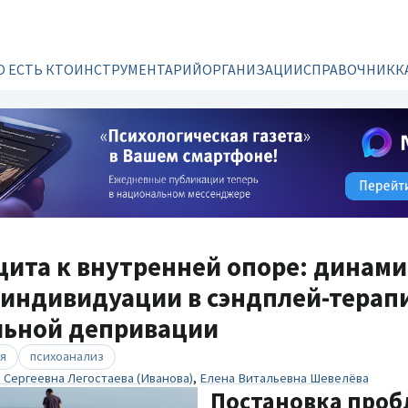
О ЕСТЬ КТО
ИНСТРУМЕНТАРИЙ
ОРГАНИЗАЦИИ
СПРАВОЧНИК
К
ита к внутренней опоре: динам
 индивидуации в сэндплей-терап
льной депривации
я
психоанализ
 Сергеевна Легостаева (Иванова)
,
Елена Витальевна Шевелёва
Постановка про