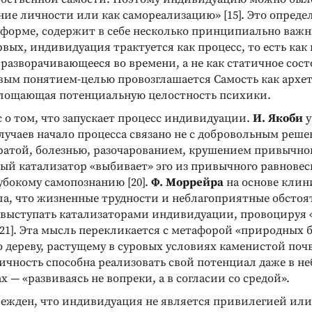
ние личности или как самореализацию» [15]. Это опреде
 форме, содержит в себе несколько принципиально важ
рвых, индивидуация трактуется как процесс, то есть как
разворачивающееся во времени, а не как статичное сост
вым понятием-целью провозглашается Самость как архе
площающая потенциальную целостность психики.
 о том, что запускает процесс индивидуации.
И. Якоби
у
учаев начало процесса связано не с добровольным решен
ратой, болезнью, разочарованием, крушением привычно
ный катализатор «выбивает» эго из привычного равновес
лубокому самопознанию [20].
Ф. Моррейра
на основе клин
ла, что жизненные трудности и неблагоприятные обстоя
 выступать катализаторами индивидуации, провоцируя «
1]. Эта мысль перекликается с метафорой «природных б
о дереву, растущему в суровых условиях каменистой поч
личность способна реализовать свой потенциал даже в н
х — «развиваясь не вопреки, а в согласии со средой».
убежден, что индивидуация не является привилегией ил