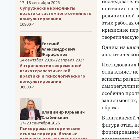
исследователе
17–18 сентября 2026
Супружеские конфликты:
внимание на с
практика системного семейного
реляционной н
консультирования
этих работах 
10800 ₽
кризисные пер
теоретическую
Евгений
Одним из ключ
Александрович
аналитической
Фарафонов
24 сентября 2026–22 апреля 2027
Исследования
Антропология современной
психотерапевтической
отца влияет не
практики и психологического
аспекты разви
консультирования
саморегуляции
36800 ₽
особенно проя
зависимостях,
образа.
Владимир Юрьевич
Слабинский
В юнгианской 
27–29 сентября 2026
фигура отца, н
Психодрама: методические
формирование 
основы подхода, базовые
техники и навыки специалиста