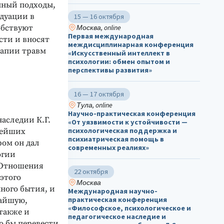
нный подходы,
дуации в
15 — 16 октября
обствуют
Москва, online
Первая международная
ти и вносят
междисциплинарная конференция
рапии травм
«Искусственный интеллект в
психологии: обмен опытом и
перспективы развития»
16 — 17 октября
Тула, online
Научно-практическая конференция
аследии К.Г.
«От уязвимости к устойчивости —
психологическая поддержка и
нейших
психиатрическая помощь в
ром он дал
современных реалиях»
огии
«Отношения
22 октября
этого
Москва
ного бытия, и
Международная научно-
практическая конференция
чайшую,
«Философское, психологическое и
также и
педагогическое наследие и
о бы перевести