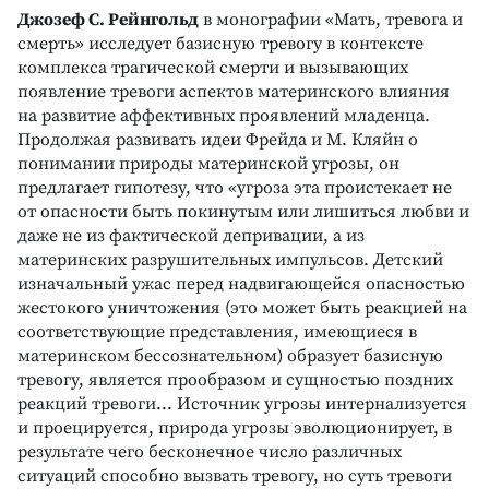
Джозеф С. Рейнгольд
в монографии «Мать, тревога и
смерть» исследует базисную тревогу в контексте
комплекса трагической смерти и вызывающих
появление тревоги аспектов материнского влияния
на развитие аффективных проявлений младенца.
Продолжая развивать идеи Фрейда и М. Кляйн о
понимании природы материнской угрозы, он
предлагает гипотезу, что «угроза эта проистекает не
от опасности быть покинутым или лишиться любви и
даже не из фактической депривации, а из
материнских разрушительных импульсов. Детский
изначальный ужас перед надвигающейся опасностью
жестокого уничтожения (это может быть реакцией на
соответствующие представления, имеющиеся в
материнском бессознательном) образует базисную
тревогу, является прообразом и сущностью поздних
реакций тревоги... Источник угрозы интернализуется
и проецируется, природа угрозы эволюционирует, в
результате чего бесконечное число различных
ситуаций способно вызвать тревогу, но суть тревоги