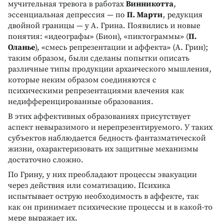
мучительная тревога в работах
Винникотта
,
эссенциальная депрессия — по
П. Марти
, редукция
двойной границы — у А. Грина. Появились и новые
понятия: «идеографы» (Бион), «пиктограммы» (
П.
Оланье
), «смесь репрезентации и аффекта» (А. Грин);
таким образом, были сделаны попытки описать
различные типы продукции архаического мышления,
которые неким образом соединяются с
психическими репрезентациями влечения как
недифференцированные образования.
В этих аффективных образованиях присутствует
аспект невыразимого и нерепрезентируемого. У таких
субъектов наблюдается бедность фантазматической
жизни, охарактеризовать их защитные механизмы
достаточно сложно.
По Грину, у них преобладают процессы эвакуации
через действия или соматизацию. Психика
испытывает острую необходимость в аффекте, так
как он принимает психические процессы и в какой-то
мере выражает их.