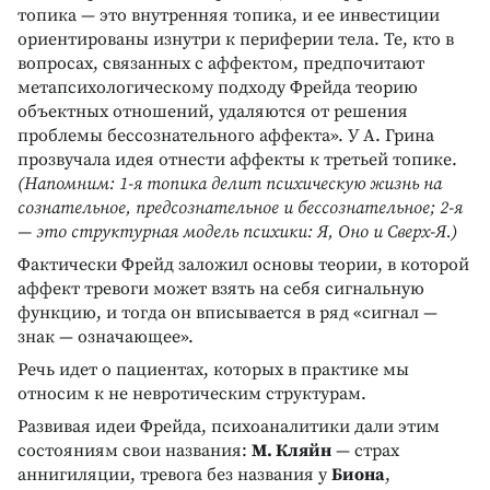
топика — это внутренняя топика, и ее инвестиции
ориентированы изнутри к периферии тела. Те, кто в
вопросах, связанных с аффектом, предпочитают
метапсихологическому подходу Фрейда теорию
объектных отношений, удаляются от решения
проблемы бессознательного аффекта». У А. Грина
прозвучала идея отнести аффекты к третьей топике.
(Напомним: 1-я топика делит психическую жизнь на
сознательное, предсознательное и бессознательное; 2-я
— это структурная модель психики: Я, Оно и Сверх-Я.)
Фактически Фрейд заложил основы теории, в которой
аффект тревоги может взять на себя сигнальную
функцию, и тогда он вписывается в ряд «сигнал —
знак — означающее».
Речь идет о пациентах, которых в практике мы
относим к не невротическим структурам.
Развивая идеи Фрейда, психоаналитики дали этим
состояниям свои названия:
М. Кляйн
— страх
аннигиляции, тревога без названия у
Биона
,