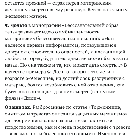
остается прежней — страх перед материнским
желанием смерти своему ребенку». Бессознательным
желанием матери.
Ф. Дольто
в монографии «Бессознательный образ
тела» развивает идею о амбивалентности
материнских бессознательных посланий: «Мать
является первым информантом, пользующимся
доверием относительно опасностей, и посланницей
любви, которая, будучи ею дана, не может быть взята
назад. Но она также и та, кто может дать смерть…» В
качестве примера Ф. Дольто говорит, что дети, в
возрасте 5–9 месяцев, на долгий срок разлученные с
матерью, боятся возобновить с ней отношения, как
будто она воплощает для них смерть (вспомним
фильм «Джон»).
О защитах.
Разбросанные по статье «Торможение,
симптом и тревога» описания защитных механизмов
для теории психоанализа являются такими же
плодотворными, как и смена представлений о тревоге
— а возможно, и более плодотворными. Именно эти