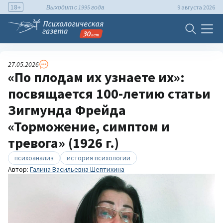
18+
Выходит с 1995 года
9 августа 2026
27.05.2026
«По плодам их узнаете их»:
посвящается 100-летию статьи
Зигмунда Фрейда
«Торможение, симптом и
тревога» (1926 г.)
психоанализ
история психологии
Автор:
Галина Васильевна Шептихина