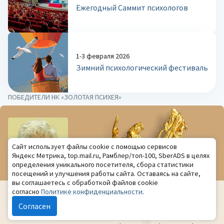
Ежегодный Саммит психологов
1-3 февраля 2026
Зимний психологический фестиваль
ПОБЕДИТЕЛИ НК «ЗОЛОТАЯ ПСИХЕЯ»
Сайт использует файлы cookie с помощью сервисов
Яндекс Метрика, top.mail.ru, Рамблер/топ-100, SberADS в целях
определения уникального посетителя, сбора статистики
посещений и улучшения работы сайта. Оставаясь на сайте,
вы соглашаетесь с обработкой файлов cookie
согласно
Политике конфиденциальности
.
Юлия Борисовна Гиппенрейтер
Согласен
Москва