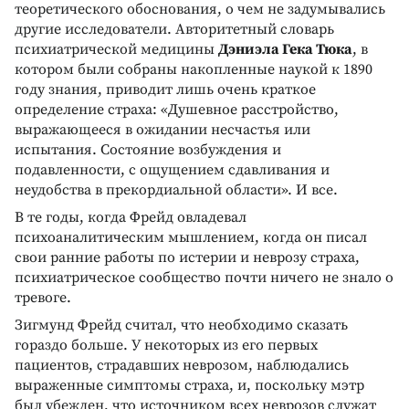
теоретического обоснования, о чем не задумывались
другие исследователи. Авторитетный словарь
психиатрической медицины
Дэниэла Гека Тюка
, в
котором были собраны накопленные наукой к 1890
году знания, приводит лишь очень краткое
определение страха: «Душевное расстройство,
выражающееся в ожидании несчастья или
испытания. Состояние возбуждения и
подавленности, с ощущением сдавливания и
неудобства в прекордиальной области». И все.
В те годы, когда Фрейд овладевал
психоаналитическим мышлением, когда он писал
свои ранние работы по истерии и неврозу страха,
психиатрическое сообщество почти ничего не знало о
тревоге.
Зигмунд Фрейд считал, что необходимо сказать
гораздо больше. У некоторых из его первых
пациентов, страдавших неврозом, наблюдались
выраженные симптомы страха, и, поскольку мэтр
был убежден, что источником всех неврозов служат