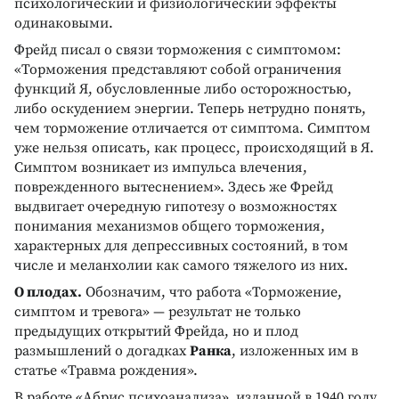
психологический и физиологический эффекты
одинаковыми.
Фрейд писал о связи торможения с симптомом:
«Торможения представляют собой ограничения
функций Я, обусловленные либо осторожностью,
либо оскудением энергии. Теперь нетрудно понять,
чем торможение отличается от симптома. Симптом
уже нельзя описать, как процесс, происходящий в Я.
Симптом возникает из импульса влечения,
поврежденного вытеснением». Здесь же Фрейд
выдвигает очередную гипотезу о возможностях
понимания механизмов общего торможения,
характерных для депрессивных состояний, в том
числе и меланхолии как самого тяжелого из них.
О плодах.
Обозначим, что работа «Торможение,
симптом и тревога» — результат не только
предыдущих открытий Фрейда, но и плод
размышлений о догадках
Ранка
, изложенных им в
статье «Травма рождения».
В работе «Абрис психоанализа», изданной в 1940 году,