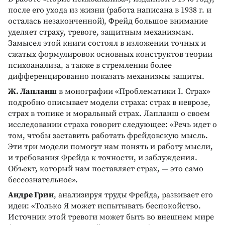
после его ухода из жизни (работа написана в 1938 г. и
осталась незаконченной), Фрейд большое внимание
уделяет страху, тревоге, защитным механизмам.
Замысел этой книги состоял в изложении точных и
сжатых формулировок основных конструктов теории
психоанализа, а также в стремлении более
дифференцированно показать механизмы защиты.
Ж. Лапланш
в монографии «Проблематики I. Страх»
подробно описывает модели страха: страх в неврозе,
страх в топике и моральный страх. Лапланш о своем
исследовании страха говорит следующее: «Речь идет о
том, чтобы заставить работать фрейдовскую мысль.
Эти три модели помогут нам понять и работу мысли,
и требования Фрейда к точности, и заблуждения.
Объект, который нам поставляет страх, — это само
бессознательное».
Андре Грин
, анализируя труды Фрейда, развивает его
идеи: «Только Я может испытывать беспокойство.
Источник этой тревоги может быть во внешнем мире