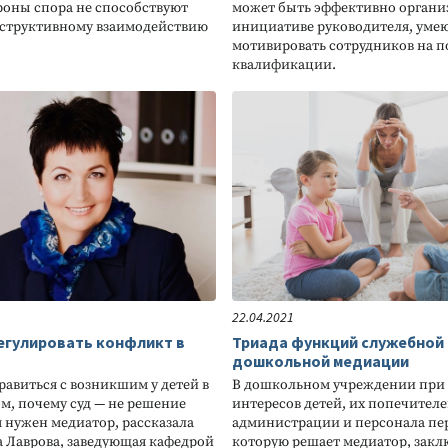
роны спора не способствуют
может быть эффективно органи
структивному взаимодействию
инициативе руководителя, уме
мотивировать сотрудников на 
квалификации.
22.04.2021
регулировать конфликт в
Триада функций служебной
дошкольной медиации
равиться с возникшим у детей в
В дошкольном учреждении при
, почему суд — не решение
интересов детей, их попечителе
 нужен медиатор, рассказала
администрации и персонала пер
 Лаврова, заведующая кафедрой
которую решает медиатор, закл