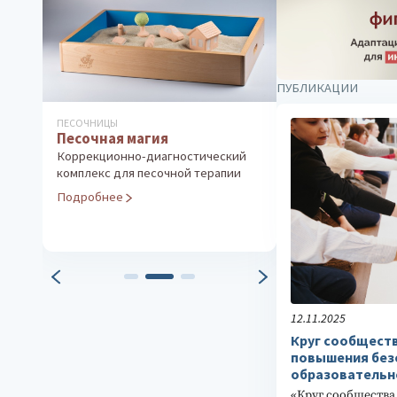
ПУБЛИКАЦИИ
ПЕСОЧНИЦЫ
ДИАГНОСТИКА ОС
Песочная магия
ЛИЧНОСТИ
Проективная
Коррекционно-диагностический
«Hand-тест»
комплекс для песочной терапии
Выявление скло
Подробнее
деструктивном
Подробнее
12.11.2025
Круг сообществ
повышения без
образовательн
«Круг сообщества