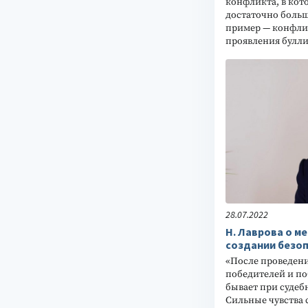
конфликта, в кот
достаточно больш
пример — конфли
проявления буллин
28.07.2022
Н. Лаврова о м
создании безо
«После проведен
победителей и по
бывает при суде
Сильные чувства 