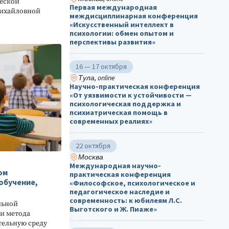
еской
Первая международная
ихайловной
междисциплинарная конференция
«Искусственный интеллект в
психологии: обмен опытом и
перспективы развития»
16 — 17 октября
Тула, online
Научно-практическая конференция
«От уязвимости к устойчивости —
психологическая поддержка и
психиатрическая помощь в
современных реалиях»
22 октября
Москва
Международная научно-
ом
практическая конференция
обучение,
«Философское, психологическое и
педагогическое наследие и
современность: к юбилеям Л.С.
льной
Выготского и Ж. Пиаже»
и метода
тельную среду