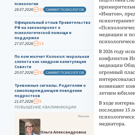
подготовка сп
психологии
примирительны
28.07.2026
19
САММИТ ПСИХОЛОГОВ
«Иматон», пре
психотерапевт
Официальный отзыв Правительства
«Психологическ
РФ на законопроект о
психологической помощи и
медиации и пси
поддержке
психологическ
27.07.2026
14
В 2026 году ис
По ком молчит Колокол: моральная
конфликтов Ин
слепота как синдром капитуляции
медиации Обще
Совести
огромный пласт
20.07.2026
32
САММИТ ПСИХОЛОГОВ
интересовалас
Тревожные сигналы. Родителям о
возникают конф
самоповреждающем поведении
летнем юбилее,
подростков
21.07.2026
9
В ходе интервь
ПОВЫШЕНИЕ КВАЛИФИКАЦИИ
последние 15 
психологическ
Реклама
медиатора.
Ольга Александровна