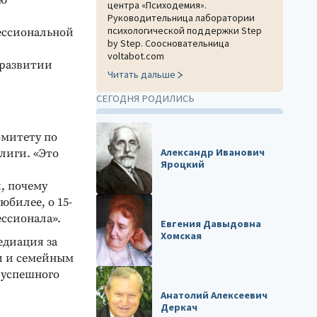
ию
центра «Психодемия».
Руководительница лаборатории
психологической поддержки Step
ессиональной
by Step. Соосновательница
voltabot.com
 развитии
Читать дальше
СЕГОДНЯ РОДИЛИСЬ
омитету по
Александр Иванович
лиги. «Это
Яроцкий
, почему
юбилее, о 15-
ессионала».
Евгения Давыдовна
Хомская
едиация за
ии и семейным
 успешного
Анатолий Алексеевич
Деркач