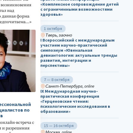
«Комплексное сопровождение детей
и возникновения
с ограниченными возможностями
тал над
здоровья»
о данная форма
предпочитаема…»
1 октября
Тверь, заочно
I Всероссийский с международным
участием научно-практический
симпозиум «Ювенальная
девиантология: актуальные тренды
развития, интеграции и
перспективы»
7 — 8 октября
Санкт-Петербург, online
IX Международная научно-
практическая конференция
«Герценовские чтения:
фессиональной
психологические исследования в
циалистов по
образовании»
ов
 онлайн-встреча с
15 — 16 октября
 и разрешения
Москва, online