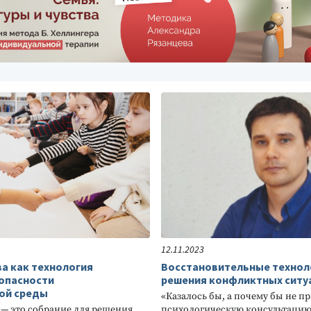
ОБЕННОСТЕЙ
 методика
нности к
у поведению
12.11.2023
а как технология
Восстановительные технол
опасности
решения конфликтных ситу
ой среды
«Казалось бы, а почему бы не пр
 — это собрание для решения
психологическую консультацию