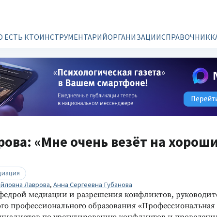
О ЕСТЬ КТО
ИНСТРУМЕНТАРИЙ
ОРГАНИЗАЦИИ
СПРАВОЧНИК
К
рова: «Мне очень везёт на хорош
диация
йловна Лаврова
,
Анна Сергеевна Губанова
федрой медиации и разрешения конфликтов, руководи
го профессионального образования «Профессиональная