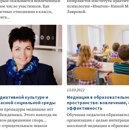
орый оказывается вовлеченным
конфликтов Института практич
ое число участников. Как
психологии «Иматон» Ниной М
ктные отношения в классе,
Лавровой.
га...
13.03.2022
едиативной культуре и
Медиация в образовательн
пасной социальной среды
пространстве: вовлечение, 
эффективность
ия процедуры медиации нет
бежденных. Этого никогда не
Обучение педагогов образовате
бном разрешении спора…
организации с целью интеграци
с отрицательным знаком
школьной медиации в образова