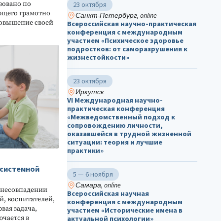
зовано по
23 октября
ющего грамотно
Санкт-Петербург, online
повышение своей
Всероссийская научно-практическая
конференция с международным
участием «Психическое здоровье
подростков: от саморазрушения к
жизнестойкости»
23 октября
Иркутск
VI Международная научно-
практическая конференция
«Межведомственный подход к
сопровождению личности,
оказавшейся в трудной жизненной
ситуации: теория и лучшие
практики»
 системной
5 — 6 ноября
Самара, online
 несовпадении
Всероссийская научная
й, воспитателей,
конференция с международным
вая задача,
участием «Исторические имена в
ючается в
актуальной психологии»