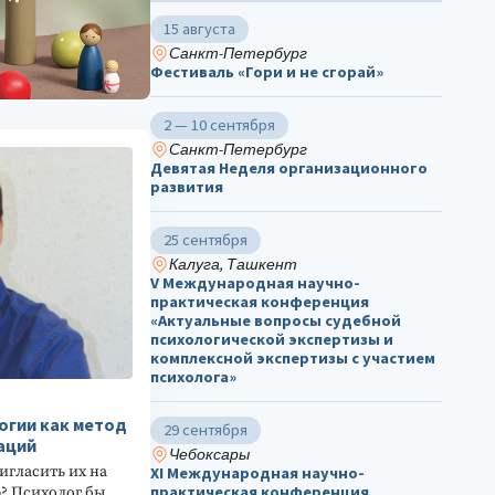
15 августа
Санкт-Петербург
Фестиваль «Гори и не сгорай»
2 — 10 сентября
Санкт-Петербург
Девятая Неделя организационного
развития
25 сентября
Калуга, Ташкент
V Международная научно-
практическая конференция
«Актуальные вопросы судебной
психологической экспертизы и
комплексной экспертизы с участием
психолога»
огии как метод
29 сентября
аций
Чебоксары
игласить их на
ХΙ Международная научно-
практическая конференция
? Психолог бы