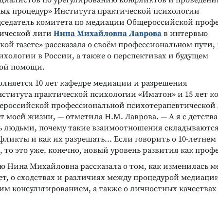
ециалистов по урегулированию конфликтов и проведен
х процедур» Института практической психологии
дседатель комитета по медиации Общероссийской проф
ической лиги
Нина Михайловна Лаврова
в интервью
ой газете» рассказала о своём профессиональном пути,
хологии в России, а также о перспективах и будущем
ой помощи.
полняется 10 лет кафедре медиации и разрешения
ститута практической психологии «Иматон» и 15 лет к
российской профессиональной психотерапевтической 
 моей жизни, — отметила Н.М. Лаврова. — А я с детства
ь людьми, почему такие взаимоотношения складываются
ликты и как их разрешать... Если говорить о 10-летнем 
 то это уже, конечно, новый уровень развития как проф
ю Нина Михайловна рассказала о том, как изменилась м
лет, о сходствах и различиях между процедурой медиац
им консультированием, а также о личностных качествах