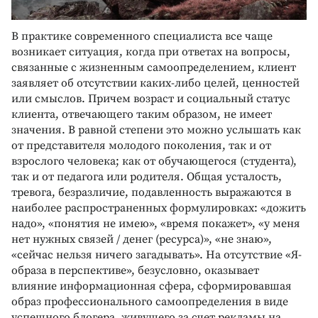
В практике современного специалиста все чаще
возникает ситуация, когда при ответах на вопросы,
связанные с жизненным самоопределением, клиент
заявляет об отсутствии каких-либо целей, ценностей
или смыслов. Причем возраст и социальный статус
клиента, отвечающего таким образом, не имеет
значения. В равной степени это можно услышать как
от представителя молодого поколения, так и от
взрослого человека; как от обучающегося (студента),
так и от педагога или родителя. Общая усталость,
тревога, безразличие, подавленность выражаются в
наиболее распространенных формулировках: «дожить
надо», «понятия не имею», «время покажет», «у меня
нет нужных связей / денег (ресурса)», «не знаю»,
«сейчас нельзя ничего загадывать». На отсутствие «Я-
образа в перспективе», безусловно, оказывает
влияние информационная сфера, сформировавшая
образ профессионального самоопределения в виде
успешного блогера, живущего за счет рекламы на