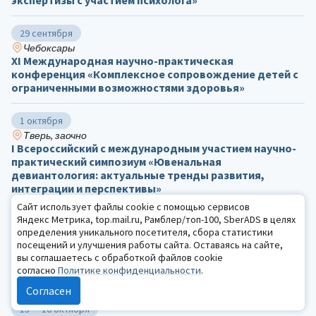
29 сентября
Чебоксары
ХΙ Международная научно-практическая
конференция «Комплексное сопровождение детей с
ограниченными возможностями здоровья»
1 октября
Тверь, заочно
I Всероссийский с международным участием научно-
практический симпозиум «Ювенальная
девиантология: актуальные тренды развития,
интеграции и перспективы»
Сайт использует файлы cookie с помощью сервисов
Яндекс Метрика, top.mail.ru, Рамблер/топ-100, SberADS в целях
7 — 8 октября
определения уникального посетителя, сбора статистики
Санкт-Петербург, online
посещений и улучшения работы сайта. Оставаясь на сайте,
IX Международная научно-практическая
вы соглашаетесь с обработкой файлов cookie
конференция «Герценовские чтения:
согласно
Политике конфиденциальности
.
психологические исследования в образовании»
Согласен
15 — 16 октября