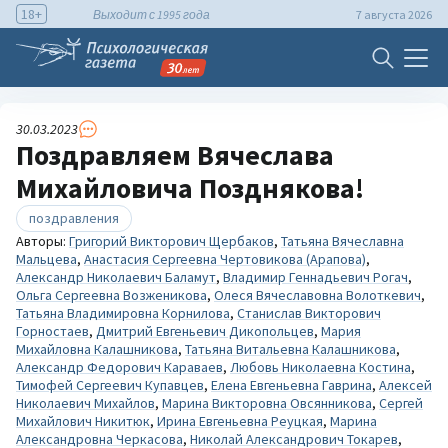
18+
Выходит с 1995 года
7 августа 2026
30.03.2023
Поздравляем Вячеслава
Михайловича Позднякова!
поздравления
Авторы:
Григорий Викторович Щербаков
,
Татьяна Вячеславна
Мальцева
,
Анастасия Сергеевна Чертовикова (Арапова)
,
Александр Николаевич Баламут
,
Владимир Геннадьевич Рогач
,
Ольга Сергеевна Возженикова
,
Олеся Вячеславовна Волоткевич
,
Татьяна Владимировна Корнилова
,
Станислав Викторович
Горностаев
,
Дмитрий Евгеньевич Дикопольцев
,
Мария
Михайловна Калашникова
,
Татьяна Витальевна Калашникова
,
Александр Федорович Караваев
,
Любовь Николаевна Костина
,
Тимофей Сергеевич Купавцев
,
Елена Евгеньевна Гаврина
,
Алексей
Николаевич Михайлов
,
Марина Викторовна Овсянникова
,
Сергей
Михайлович Никитюк
,
Ирина Евгеньевна Реуцкая
,
Марина
Александровна Черкасова
,
Николай Александрович Токарев
,