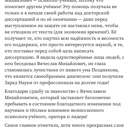
Михайлович — психолог-учёный, потому что
помогает другим учёным! Эту помощь получала не
только я в начале своей работы над докторской
диссертацией и по её окончании — даже перед
выступлением на защите он наставлял меня, чтобы
не отходила от текста (для экономии времени!). Её
получают те, кто ощутил всю надёжность и весомость
его поддержки, кто просто интересуется наукой, и те,
кто поставил перед собой цель написать
диссертацию. Я видела одухотворённые лица людей, с
кем беседовал Вячеслав Михайлович, их глаза
становились лучистыми от живого ума Позднякова,
что является своеобразным диагнозом: они получили
Заряд Науки от профессионала на долгие годы!
Благодарю судьбу за знакомство с Вячеславом
Михайловичем, который заставляет бесконечно
пребывать в состоянии благодатного изменения под
научным и тёплым влиянием великолепного
психолога-учёного, оратора и лидера!
Самое главное отметила, хотя много прекрасных слов