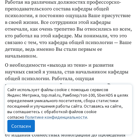
Работая на различных должностях профессорско-
преподавательского состава кафедры общей
психологии, я постоянно ощущала Ваше присутствие
в своей жизни. Все сотрудники этой кафедры
отмечали, как очень трепетно Вы относились ко всем,
кто работал на этой кафедре. Мы понимали, что это
связано с тем, что кафедра общей психологии — Ваше
детище, ведь именно Вы стали первым ее
начальником.
О необходимости «выхода из тени» и развития
научных связей я узнала, став начальником кафедры
общей психологии. Работала, ощущая
непосредственное содействие и поддержку Вячеслава
Сайт использует файлы cookie с помощью сервисов
Михайловича. В этот период я узнала, что Вячеслав
Яндекс Метрика, top.mail.ru, Рамблер/топ-100, SberADS в целях
Михайлович не только выдающийся ученый, но и
определения уникального посетителя, сбора статистики
очень внимательный и заботливый муж, отец,
посещений и улучшения работы сайта. Оставаясь на сайте,
вы соглашаетесь с обработкой файлов cookie
дедушка.
согласно
Политике конфиденциальности
.
В настоящее время совместно с Вячеславом
Согласен
Михайловичем реализуем много научных проектов —
от издания совместных монографий до проведения