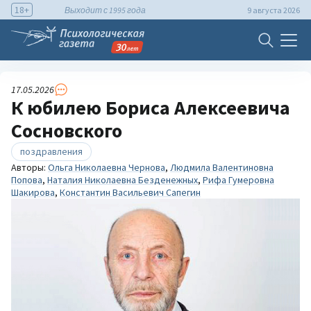
18+
Выходит с 1995 года
9 августа 2026
17.05.2026
К юбилею Бориса Алексеевича
Сосновского
поздравления
Авторы:
Ольга Николаевна Чернова
,
Людмила Валентиновна
Попова
,
Наталия Николаевна Безденежных
,
Рифа Гумеровна
Шакирова
,
Константин Васильевич Сапегин