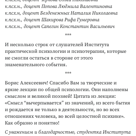
к.псх.н., доцент Попова Людмила Валентиновна
к.псх.н, доцент Безденежных Наталия Николаевна
к.псх.н., доцент Шакирова Рифа Гумеровна
к.псх.н., доцент Сапегин Константин Васильевич
***
И несколько строк от слушателей Института
практической психологии и психотерапии, которые
не смогли остаться в стороне от этого
знаменательного события.
***
Борис Алексеевич! Спасибо Вам за творческие и
яркие лекции по общей психологии. Они наполнены
смыслом и великой поэзией! Цитата из лекции:
«Смысл “вычерпывается” из значений, из всего бытия
и рождается не только в деятельности, но во всех
отношениях человека, во всей целостной психике».
Как образно и понятно!
С уважением и благодарностью, студентка Института