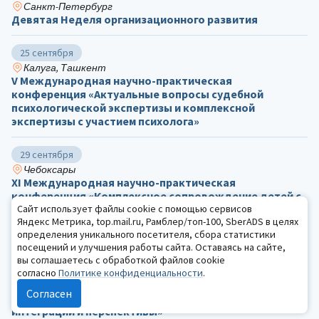
Санкт-Петербург
Девятая Неделя организационного развития
25 сентября
Калуга, Ташкент
V Международная научно-практическая
конференция «Актуальные вопросы судебной
психологической экспертизы и комплексной
экспертизы с участием психолога»
29 сентября
Чебоксары
ХΙ Международная научно-практическая
конференция «Комплексное сопровождение детей с
ограниченными возможностями здоровья»
Сайт использует файлы cookie с помощью сервисов
Яндекс Метрика, top.mail.ru, Рамблер/топ-100, SberADS в целях
определения уникального посетителя, сбора статистики
1 октября
посещений и улучшения работы сайта. Оставаясь на сайте,
Тверь, заочно
вы соглашаетесь с обработкой файлов cookie
I Всероссийский с международным участием научно-
согласно
Политике конфиденциальности
.
практический симпозиум «Ювенальная
Согласен
девиантология: актуальные тренды развития,
интеграции и перспективы»