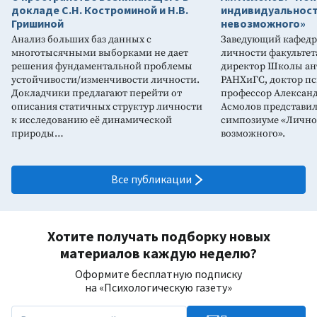
докладе С.Н. Костроминой и Н.В.
индивидуальност
Гришиной
невозможного»
Анализ больших баз данных с
Заведующий кафедр
многотысячными выборками не дает
личности факультет
решения фундаментальной проблемы
директор Школы ан
устойчивости/изменчивости личности.
РАНХиГС, доктор пс
Докладчики предлагают перейти от
профессор Александ
описания статичных структур личности
Асмолов представил
к исследованию её динамической
симпозиуме «Личнос
природы…
возможного».
Все публикации
Хотите получать подборку новых
материалов каждую неделю?
Оформите бесплатную подписку
на «Психологическую газету»