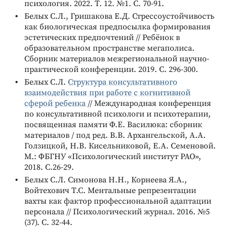
психология. 2022. Т. 12. №1. С. 70-91.
Белых С.Л., Гришакова Е.Д. Стрессоустойчивость
как биологическая предпосылка формирования
эстетических предпочтений // Ребёнок в
образовательном пространстве мегаполиса.
Сборник материалов межрегиональной научно-
практической конференции. 2019. С. 296-300.
Белых С.Л.
Структура консультативного
взаимодействия при работе с когнитивной
сферой ребенка
// Международная конференция
по консультативной психологи и психотерапии,
посвященная памяти Ф.Е. Василюка: сборник
материалов / под ред. В.В. Архангельской, А.А.
Голзицкой, Н.В. Кисельниковой, Е.А. Семеновой.
М.: ФБГНУ «Психологический институт РАО»,
2018. С.26-29.
Белых С.Л. Симонова Н.Н., Корнеева Я.А.,
Войтехович Т.С. Ментальные репрезентации
вахты как фактор профессиональной адаптации
персонала // Психологический журнал. 2016. №5
(37). С. 32-44.