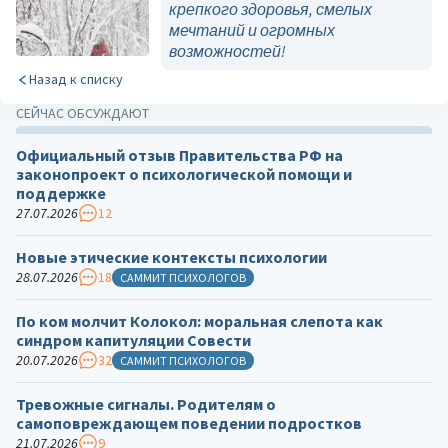
крепкого здоровья, смелых
мечтаний и огромных
возможностей!
Назад к списку
СЕЙЧАС ОБСУЖДАЮТ
Официальный отзыв Правительства РФ на
законопроект о психологической помощи и
поддержке
27.07.2026
12
Новые этические контексты психологии
28.07.2026
18
САММИТ ПСИХОЛОГОВ
По ком молчит Колокол: моральная слепота как
синдром капитуляции Совести
20.07.2026
32
САММИТ ПСИХОЛОГОВ
Тревожные сигналы. Родителям о
самоповреждающем поведении подростков
21.07.2026
9