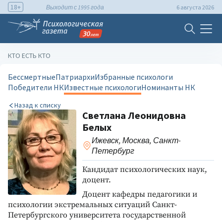
18+
Выходит с 1995 года
6 августа 2026
КТО ЕСТЬ КТО
Бессмертные
Патриархи
Избранные психологи
Победители НК
Известные психологи
Номинанты НК
Назад к списку
Светлана Леонидовна
Белых
Ижевск, Москва, Санкт-
Петербург
Кандидат психологических наук,
доцент.
Доцент кафедры педагогики и
психологии экстремальных ситуаций Санкт-
Петербургского университета государственной