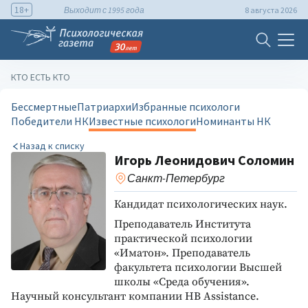
18+
Выходит с 1995 года
8 августа 2026
КТО ЕСТЬ КТО
Бессмертные
Патриархи
Избранные психологи
Победители НК
Известные психологи
Номинанты НК
Назад к списку
Игорь Леонидович Соломин
Санкт-Петербург
Кандидат психологических наук.
Преподаватель Института
практической психологии
«Иматон». Преподаватель
факультета психологии Высшей
школы «Среда обучения».
Научный консультант компании HB Assistance.