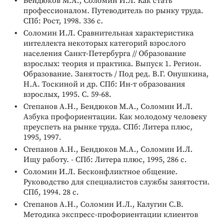
Бендюков М.А., Соломин И.Л. Как стать
профессионалом. Путеводитель по рынку труда.
СПб: Рост, 1998. 336 с.
Соломин И.Л. Сравнительная характеристика
интеллекта некоторых категорий взрослого
населения Санкт-Петербурга // Образование
взрослых: теория и практика. Выпуск 1. Регион.
Образование. Занятость / Под ред. В.Г. Онушкина,
Н.А. Тоскиной и др. СПб: Ин-т образования
взрослых, 1995. С. 59-68.
Степанов А.Н., Бендюков М.А., Соломин И.Л.
Азбука профориентации. Как молодому человеку
преуспеть на рынке труда. СПб: Литера плюс,
1995, 1997.
Степанов А.Н., Бендюков М.А., Соломин И.Л.
Ищу работу. - СПб: Литера плюс, 1995, 286 с.
Соломин И.Л. Бесконфликтное общение.
Руководство для специалистов службы занятости.
СПб, 1994. 28 с.
Степанов А.Н., Соломин И.Л., Калугин С.В.
Методика экспресс-профориентации клиентов