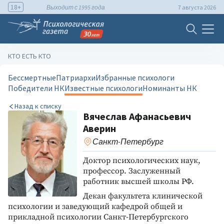
18+
Выходит с 1995 года
7 августа 2026
КТО ЕСТЬ КТО
Бессмертные
Патриархи
Избранные психологи
Победители НК
Известные психологи
Номинанты НК
Назад к списку
Вячеслав Афанасьевич
Аверин
Санкт-Петербург
Доктор психологических наук,
профессор. Заслуженный
работник высшей школы РФ.
Декан факультета клинической
психологии и заведующий кафедрой общей и
прикладной психологии Санкт-Петербургского