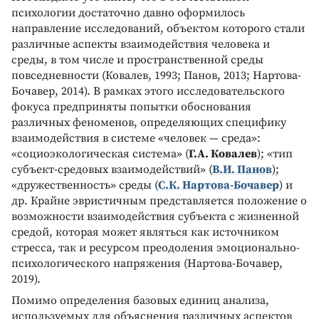
психологии достаточно давно оформилось
направление исследований, объектом которого стали
различные аспекты взаимодействия человека и
среды, в том числе и пространственной среды
повседневности (Ковалев, 1993; Панов, 2013; Нартова-
Бочавер, 2014). В рамках этого исследовательского
фокуса предприняты попытки обоснования
различных феноменов, определяющих специфику
взаимодействия в системе «человек — среда»:
«социоэкологическая система» (
Г.А. Ковалев
); «тип
субъект-средовых взаимодействий» (
В.И. Панов
);
«дружественность» среды (
С.К. Нартова-Бочавер
) и
др. Крайне эвристичным представляется положение о
возможности взаимодействия субъекта с жизненной
средой, которая может являться как источником
стресса, так и ресурсом преодоления эмоционально-
психологического напряжения (Нартова-Бочавер,
2019).
Помимо определения базовых единиц анализа,
используемых для объяснения различных аспектов