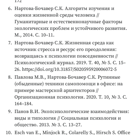
172
Нартова-Бочавер С.К. Алгоритм изучения и
оценки жизненной среды человека //
Гуманитарные и естественнонаучные факторы
экологических проблем и устойчивого развития.
М., 2014. С. 10–11.
Нартова-Бочавер С.К. Жизненная среда как
источник стресса и ресурс его преодоления:
возвращаясь к психологии повседневности //
Психологический журнал. 2019. Т. 40, № 5. С. 15–
26. https://doi.org/10.31857/S020595920006072-5
Павлова М.В., Нартова-Бочавер С.К. Рутинные
(обыденные) техники самопомощи в офисе: на
примере мастерской архитекторов //
Организационная психология. 2020. Т. 10, № 3. С.
164–184.
Панов В.И. Экопсихологические взаимодействия:
виды и типология // Социальная психология и
общество. 2013. № 3. С. 13–27.
Esch van E., Minjock R., Colarelly S., Hirsch S. Office