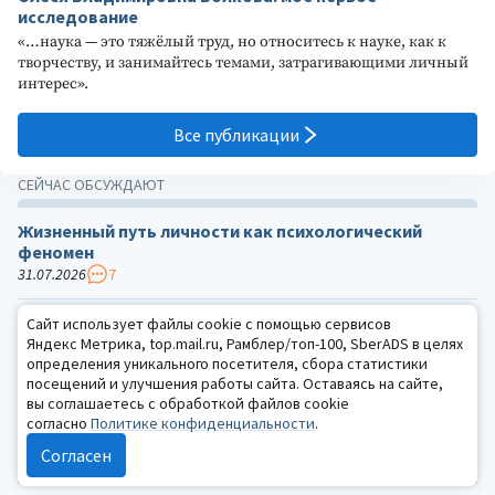
исследование
«…наука — это тяжёлый труд, но относитесь к науке, как к
творчеству, и занимайтесь темами, затрагивающими личный
интерес».
Все публикации
СЕЙЧАС ОБСУЖДАЮТ
Жизненный путь личности как психологический
феномен
31.07.2026
7
Официальный отзыв Правительства РФ на
Сайт использует файлы cookie с помощью сервисов
законопроект о психологической помощи и
Яндекс Метрика, top.mail.ru, Рамблер/топ-100, SberADS в целях
определения уникального посетителя, сбора статистики
поддержке
посещений и улучшения работы сайта. Оставаясь на сайте,
27.07.2026
16
вы соглашаетесь с обработкой файлов cookie
согласно
Политике конфиденциальности
.
Новые этические контексты психологии
Согласен
28.07.2026
19
САММИТ ПСИХОЛОГОВ