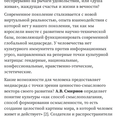
беспрерывно на рычаги удовольствия, или «душа
живая», жаждущая счастья и жизни в вечности?
Современное поколение сталкивается с новой
виртуальной реальностью, опыта взаимодействия с
которой нет у нашего поколения, так как мы
взрослели вместе с развитием научно-технической
базы, позволяющей функционировать современной
глобальной медиасреде. У человечества нет
культурного иммунитета против информационных
угроз, направленных на реперные точки культурной
матрицы: гендерные, национальные,
конфессиональные, нравственно-этические,
эстетические.
Какие возможности для человека предоставляет
медиасреда с точки зрения ценностно-смыслового
вектора своего развития?
А.В. Смирнов
определяет
понятие культуры «как способ смыслополагания,
способ формирования осмысленности, то есть
создание целостной картины мира, в которой человек
живет и действует» [2]. Создатели и распространители