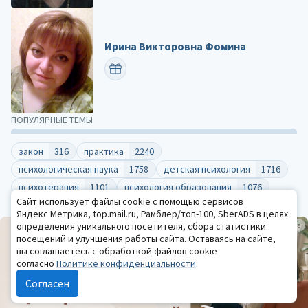
Ирина Викторовна Фомина
ПОЗДРАВИТЬ
ПОПУЛЯРНЫЕ ТЕМЫ
закон
316
практика
2240
психологическая наука
1758
детская психология
1716
психотерапия
1101
психология образования
1076
Сайт использует файлы cookie с помощью сервисов
Все темы
Яндекс Метрика, top.mail.ru, Рамблер/топ-100, SberADS в целях
определения уникального посетителя, сбора статистики
Реклама
посещений и улучшения работы сайта. Оставаясь на сайте,
вы соглашаетесь с обработкой файлов cookie
согласно
Политике конфиденциальности
.
Согласен