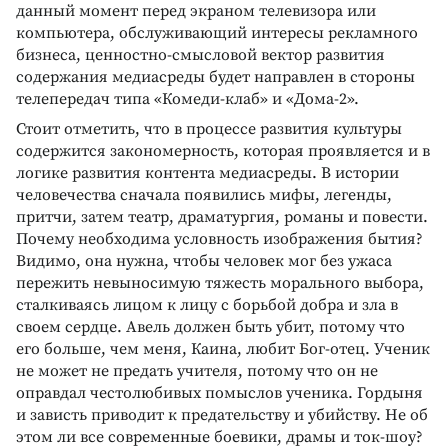
данный момент перед экраном телевизора или
компьютера, обслуживающий интересы рекламного
бизнеса, ценностно-смысловой вектор развития
содержания медиасреды будет направлен в стороны
телепередач типа «Комеди-клаб» и «Дома-2».
Стоит отметить, что в процессе развития культуры
содержится закономерность, которая проявляется и в
логике развития контента медиасреды. В истории
человечества сначала появились мифы, легенды,
притчи, затем театр, драматургия, романы и повести.
Почему необходима условность изображения бытия?
Видимо, она нужна, чтобы человек мог без ужаса
пережить невыносимую тяжесть морального выбора,
сталкиваясь лицом к лицу с борьбой добра и зла в
своем сердце. Авель должен быть убит, потому что
его больше, чем меня, Каина, любит Бог-отец. Ученик
не может не предать учителя, потому что он не
оправдал честолюбивых помыслов ученика. Гордыня
и зависть приводит к предательству и убийству. Не об
этом ли все современные боевики, драмы и ток-шоу?