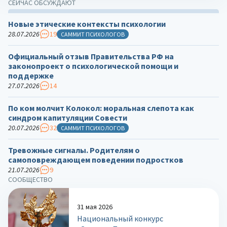
СЕЙЧАС ОБСУЖДАЮТ
Новые этические контексты психологии
28.07.2026
19
САММИТ ПСИХОЛОГОВ
Официальный отзыв Правительства РФ на
законопроект о психологической помощи и
поддержке
27.07.2026
14
По ком молчит Колокол: моральная слепота как
синдром капитуляции Совести
20.07.2026
32
САММИТ ПСИХОЛОГОВ
Тревожные сигналы. Родителям о
самоповреждающем поведении подростков
21.07.2026
9
СООБЩЕСТВО
31 мая 2026
Национальный конкурс