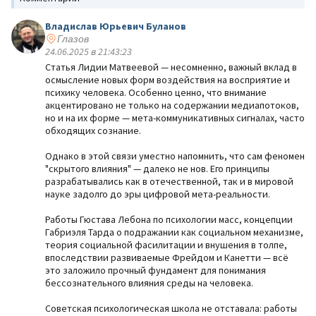
Владислав Юрьевич Буланов
Глазов
24.06.2025 в 21:43:23
Статья Лидии Матвеевой — несомненно, важный вклад в
осмысление новых форм воздействия на восприятие и
психику человека. Особенно ценно, что внимание
акцентировано не только на содержании медиапотоков,
но и на их форме — мета-коммуникативных сигналах, часто
обходящих сознание.
Однако в этой связи уместно напомнить, что сам феномен
"скрытого влияния" — далеко не нов. Его принципы
разрабатывались как в отечественной, так и в мировой
науке задолго до эры цифровой мета-реальности.
Работы Гюстава Лебона по психологии масс, концепции
Габриэля Тарда о подражании как социальном механизме,
теория социальной фасилитации и внушения в толпе,
впоследствии развиваемые Фрейдом и Канетти — всё
это заложило прочный фундамент для понимания
бессознательного влияния среды на человека.
Советская психологическая школа не отставала: работы