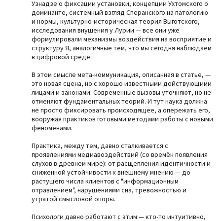
Узнадзе о фиксации установки, концепции Ухтомского о
доминанте, системный взгляд Сперанского на патологию
и нормы, культурно-историческая теория Выготского,
исследования внушения у Лурии — все они уже
формулировали механизмы воздействия на восприятие и
структуру Я, аналогичные тем, что мы сегодня наблюдаем
в цифровой среде.
В этом смысле мета-коммуникация, описанная в статье, —
это новая сцена, но с хорошо известными действующими
лицами и законами. Современные вызовы уточняют, но не
отменяют фундаментальных теорий. И тут наука должна
не просто фиксировать происходящее, а опережать его,
вооружая практиков готовыми методами работы с новыми
феноменами.
Практика, между тем, давно сталкивается с
проявлениями медиавоздействий (со времён появления
слухов в древнем мире): от расщепления идентичности и
сниженной устойчивости к внешнему мнению — до
растущего числа клиентов с "информационным
отравлением", нарушениями сна, тревожностью и
утратой смысловой опоры.
Психологи давно работают с этим — кто-то интуитивно,