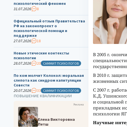
психологический феномен
31.07.2026
8
Официальный отзыв Правительства
РФ на законопроект о
психологической помощи и
поддержке
27.07.2026
18
Новые этические контексты
В 2005 г. окон
психологии
специальности 
28.07.2026
20
САММИТ ПСИХОЛОГОВ
государственно
В 2010 г. защи
По ком молчит Колокол: моральная
слепота как синдром капитуляции
жизненных сит
Совести
С 2007 г. рабо
20.07.2026
33
САММИТ ПСИХОЛОГОВ
ПОВЫШЕНИЕ КВАЛИФИКАЦИИ
К.Д. Ушинского
и социальной п
Реклама
прикладных ис
психологии ЯГ
Елена Викторовна
Научные инте
Петш