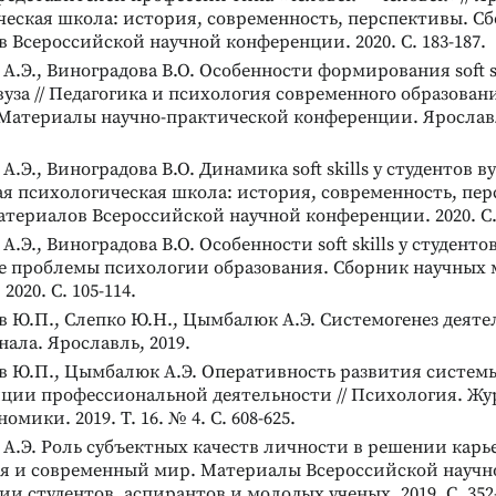
еская школа: история, современность, перспективы. С
 Всероссийской научной конференции. 2020. С. 183-187.
.Э., Виноградова В.О. Особенности формирования soft sk
вуза // Педагогика и психология современного образован
Материалы научно-практической конференции. Ярославль,
Э., Виноградова В.О. Динамика soft skills у студентов вуз
я психологическая школа: история, современность, пе
териалов Всероссийской научной конференции. 2020. С. 
Э., Виноградова В.О. Особенности soft skills у студентов 
е проблемы психологии образования. Сборник научных 
2020. С. 105-114.
 Ю.П., Слепко Ю.Н., Цымбалюк А.Э. Системогенез деяте
ала. Ярославль, 2019.
в Ю.П., Цымбалюк А.Э. Оперативность развития систем
яции профессиональной деятельности // Психология. Ж
мики. 2019. Т. 16. № 4. С. 608-625.
.Э. Роль субъектных качеств личности в решении карье
я и современный мир. Материалы Всероссийской научн
и студентов, аспирантов и молодых ученых. 2019. С. 352-