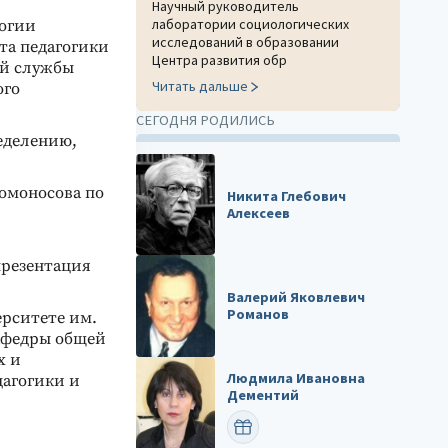
Научный руководитель
лаборатории социологических
огии
исследований в образовании
та педагогики
Центра развития обр
ой службы
Читать дальше
ого
СЕГОДНЯ РОДИЛИСЬ
еделению,
Ломоносова по
Никита Глебович
Алексеев
презентация
Валерий Яковлевич
Романов
ерситете им.
кафедры общей
х и
Людмила Ивановна
дагогики и
Дементий
ПОЗДРАВИТЬ