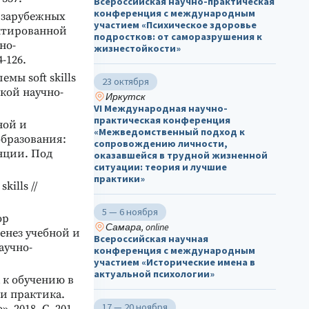
Всероссийская научно-практическая
конференция с международным
и зарубежных
участием «Психическое здоровье
ентированной
подростков: от саморазрушения к
но-
жизнестойкости»
-126.
мы soft skills
23 октября
кой научно-
Иркутск
VI Международная научно-
практическая конференция
ной и
«Межведомственный подход к
образования:
сопровождению личности,
нции. Под
оказавшейся в трудной жизненной
ситуации: теория и лучшие
практики»
ills //
5 — 6 ноября
ор
Самара, online
енез учебной и
Всероссийская научная
аучно-
конференция с международным
участием «Исторические имена в
актуальной психологии»
 к обучению в
 и практика.
17 — 20 ноября