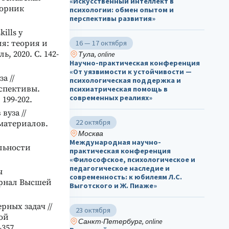
«Искусственный интеллект в
борник
психологии: обмен опытом и
перспективы развития»
ills у
16 — 17 октября
ия: теория и
 2020. С. 142-
Тула, online
Научно-практическая конференция
«От уязвимости к устойчивости —
а //
психологическая поддержка и
рспективы.
психиатрическая помощь в
современных реалиях»
199-202.
вуза //
22 октября
материалов.
Москва
Международная научно-
льности
практическая конференция
«Философское, психологическое и
педагогическое наследие и
ы
современность: к юбилеям Л.С.
урнал Высшей
Выготского и Ж. Пиаже»
рных задач //
23 октября
ой
Санкт-Петербург, online
357.