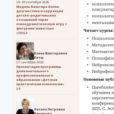
19–20 сентября 2026
психология
Модель Вальтера Холла:
консульти
диагностика и коррекция
детско-родительских
психологи
отношений через
ментальна
психодраматическую игру с
фигурами животных
Читает курсы:
10800 ₽
Психологи
Методолог
Математич
Елена Викторовна
Петш
Психофизи
17 сентября 2026
Нейропсих
Презентация программы
дополнительного
Нейрофизи
профессионального
Основные пуб
образования «Детская
практическая психология»
Цымбалюк А
0 ₽
обучения в
перспекти
конференци
2025. С. 363
Оксана Петровна
Решетова