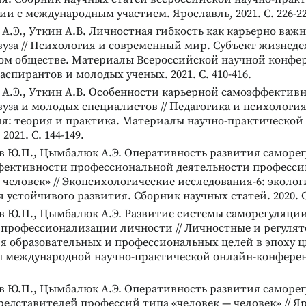
и с международным участием. Ярославль, 2021. С. 226-22
.Э., Уткин А.В. Личностная гибкость как карьерно важн
вуза // Психология и современный мир. Субъект жизнеде
ом обществе. Материалы Всероссийской научной конфе
 аспирантов и молодых ученых. 2021. С. 410-416.
А.Э., Уткин А.В. Особенности карьерной самоэффективн
вуза и молодых специалистов // Педагогика и психологи
ия: теория и практика. Материалы научно-практической
2021. С. 144-149.
в Ю.П., Цымбалюк А.Э. Оперативность развития саморег
фективности профессиональной деятельности професси
 человек» // Экопсихологические исследования-6: эколог
 устойчивого развития. Сборник научных статей. 2020. С.
в Ю.П., Цымбалюк А.Э. Развитие системы саморегуляци
 профессионализации личности // Личностные и регуля
я образовательных и профессиональных целей в эпоху 
 международной научно-практической онлайн-конференц
в Ю.П., Цымбалюк А.Э. Оперативность развития саморе
едставителей профессий типа «человек — человек» // Я