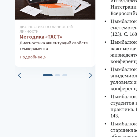
интеллекта
Интеграция
Всероссийс
Цымбалюк 
ДИАГНОСТИКА ОСОБЕННОСТЕЙ
ПРОФОРИЕНТАЦИО
системоген
Методика «О
ЛИЧНОСТИ
(123). С. 16
Методика «ТАСТ»
Групповое т
Цымбалюк А
Диагностика акцентуаций свойств
Экспресс-диагн
важные кач
темперамента
профессиональ
жизнедеят
Подробнее
Подробнее
конференци
Цымбалюк А
эпидемиол
условиях 
конференци
Цымбалюк А
студентов 
практика. 
143.
Цымбалюк 
старшеклас
образовани