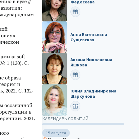
ию в вузе //
Федосеева
развития:
ПОЗДРАВИТЬ
международным
ной
Анна Евгеньевна
ловиях
Сущевская
ической
амика soft
Аксана Николаевна
№ 1 (130). С.
Яшкова
ПОЗДРАВИТЬ
е образа
теория и
2022. С. 132-
Юлия Владимировна
Шаркунова
ы осознанной
ПОЗДРАВИТЬ
орегуляции в
еренции. 2021.
КАЛЕНДАРЬ СОБЫТИЙ
15 августа
ного