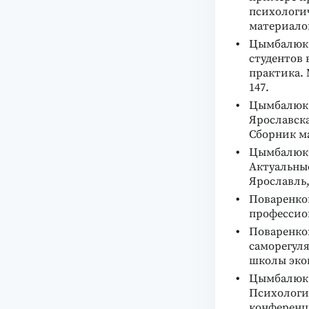
психологич
материалов
Цымбалюк А
студентов 
практика. 
147.
Цымбалюк А.
Ярославска
Сборник ма
Цымбалюк А.
Актуальны
Ярославль, 
Поваренков
профессион
Поваренко
саморегул
школы эконо
Цымбалюк А
Психологи
конференци