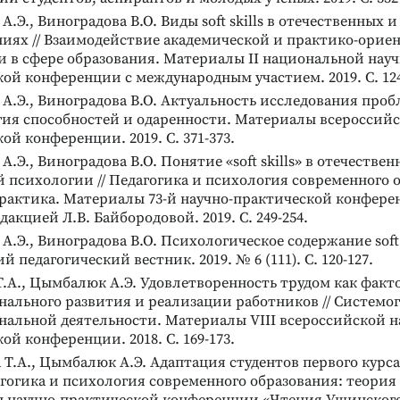
.Э., Виноградова В.О. Виды soft skills в отечественных 
ниях // Взаимодействие академической и практико-ори
 в сфере образования. Материалы II национальной науч
ой конференции с международным участием. 2019. С. 124
.Э., Виноградова В.О. Актуальность исследования пробле
гия способностей и одаренности. Материалы всероссийс
ой конференции. 2019. С. 371-373.
.Э., Виноградова В.О. Понятие «soft skills» в отечествен
 психологии // Педагогика и психология современного 
практика. Материалы 73-й научно-практической конфере
дакцией Л.В. Байбородовой. 2019. С. 249-254.
.Э., Виноградова В.О. Психологическое содержание soft sk
 педагогический вестник. 2019. № 6 (111). С. 120-127.
.А., Цымбалюк А.Э. Удовлетворенность трудом как факт
ального развития и реализации работников // Системог
альной деятельности. Материалы VIII всероссийской н
ой конференции. 2018. С. 169-173.
 Т.А., Цымбалюк А.Э. Адаптация студентов первого курса
дагогика и психология современного образования: теория