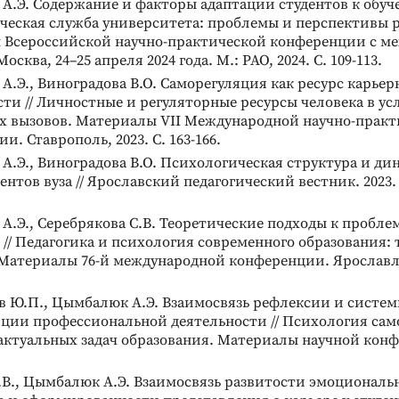
.Э. Содержание и факторы адаптации студентов к обучен
ческая служба университета: проблемы и перспективы 
 Всероссийской научно-практической конференции с 
осква, 24–25 апреля 2024 года. М.: РАО, 2024. С. 109-113.
.Э., Виноградова В.О. Саморегуляция как ресурс карьер
ти // Личностные и регуляторные ресурсы человека в ус
х вызовов. Материалы VII Международной научно-практ
и. Ставрополь, 2023. С. 163-166.
.Э., Виноградова В.О. Психологическая структура и дин
удентов вуза // Ярославский педагогический вестник. 2023. 
.Э., Серебрякова С.В. Теоретические подходы к проблем
// Педагогика и психология современного образования: 
Материалы 76-й международной конференции. Ярославль, 
в Ю.П., Цымбалюк А.Э. Взаимосвязь рефлексии и систем
Реклама
Реклама
яции профессиональной деятельности // Психология сам
актуальных задач образования. Материалы научной конф
В., Цымбалюк А.Э. Взаимосвязь развитости эмоциональ