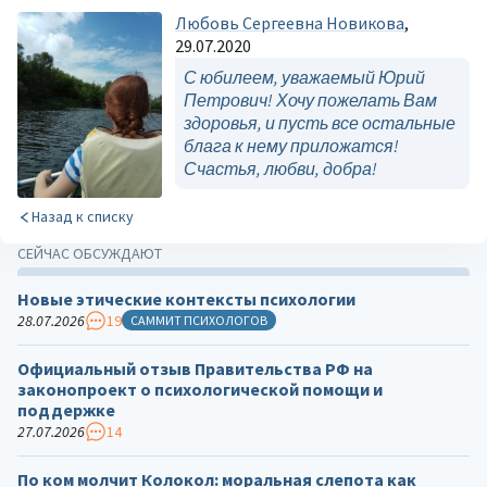
Любовь Сергеевна Новикова
,
29.07.2020
С юбилеем, уважаемый Юрий
Петрович! Хочу пожелать Вам
здоровья, и пусть все остальные
блага к нему приложатся!
Счастья, любви, добра!
Назад к списку
СЕЙЧАС ОБСУЖДАЮТ
Новые этические контексты психологии
28.07.2026
19
САММИТ ПСИХОЛОГОВ
Официальный отзыв Правительства РФ на
законопроект о психологической помощи и
поддержке
27.07.2026
14
По ком молчит Колокол: моральная слепота как