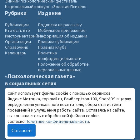
Зимний психологический фестиваль
Национальный конкурс «Золотая Психея»
Рубрики
Издание
Публикации
Подписка на рассылку
Кто есть кто
Мобильное приложение
Инструментарий
Информация об издании
Организации
Правила публикации
Справочник
Правила клуба
Календарь
Политика
конфиденциальности
Положение об обработке
персональных данных
«Психологическая газета»
в социальных сетях
Сайт использует файлы cookie с помощью сервисов
Яндекс Метрика, top.mail.ru, Рамблер/топ-100, SberADS в целях
определения уникального посетителя, сбора статистики
посещений и улучшения работы сайта. Оставаясь на сайте,
2004–2026 «Психологическая газета»
вы соглашаетесь с обработкой файлов cookie
18+
При использовании материалов сайта
согласно
Политике конфиденциальности
.
обязательна ссылка на www.psy.su
Согласен