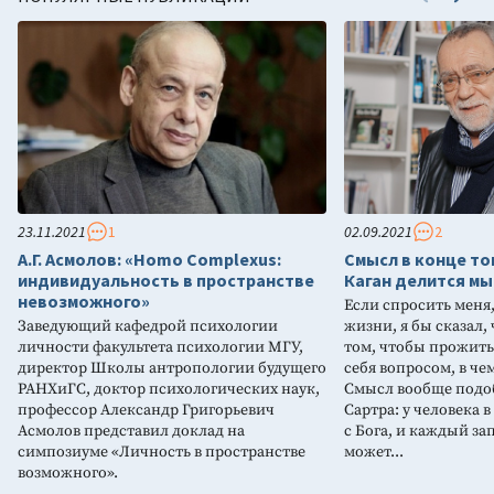
23.11.2021
1
02.09.2021
2
А.Г. Асмолов: «Homo Complexus:
Смысл в конце то
индивидуальность в пространстве
Каган делится мы
невозможного»
Если спросить меня,
Заведующий кафедрой психологии
жизни, я бы сказал,
личности факультета психологии МГУ,
том, чтобы прожить
директор Школы антропологии будущего
себя вопросом, в ч
РАНХиГС, доктор психологических наук,
Смысл вообще подоб
профессор Александр Григорьевич
Сартра: у человека 
Асмолов представил доклад на
с Бога, и каждый за
симпозиуме «Личность в пространстве
может...
возможного».