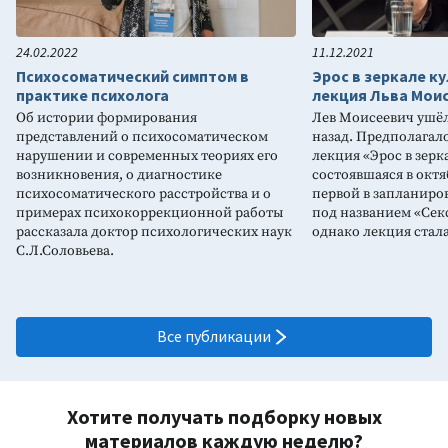
24.02.2022
11.12.2021
Психосоматический симптом в
Эрос в зеркале к
практике психолога
лекция Льва Мои
Об истории формирования
Лев Моисеевич ушёл
представлений о психосоматическом
назад. Предполагало
нарушении и современных теориях его
лекция «Эрос в зерк
возникновения, о диагностике
состоявшаяся в октяб
психосоматического расстройства и о
первой в запланиро
примерах психокоррекционной работы
под названием «Сек
рассказала доктор психологических наук
однако лекция стал
С.Л.Соловьева.
Все публикации
Хотите получать подборку новых
материалов каждую неделю?