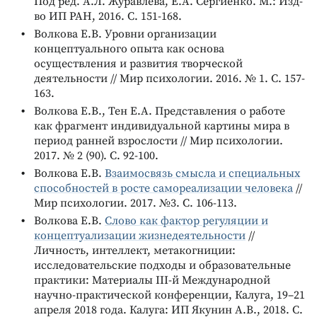
Под ред. А.Л. Журавлева, Е.А. Сергиенко. М.: Изд-
во ИП РАН, 2016. С. 151-168.
Волкова Е.В. Уровни организации
концептуального опыта как основа
осуществления и развития творческой
деятельности // Мир психологии. 2016. № 1. С. 157-
163.
Волкова Е.В., Тен Е.А. Представления о работе
как фрагмент индивидуальной картины мира в
период ранней взрослости // Мир психологии.
2017. № 2 (90). С. 92-100.
Волкова Е.В.
Взаимосвязь смысла и специальных
способностей в росте самореализации человека
//
Мир психологии. 2017. №3. С. 106-113.
Волкова Е.В.
Слово как фактор регуляции и
концептуализации жизнедеятельности
//
Личность, интеллект, метакогниции:
исследовательские подходы и образовательные
практики: Материалы III-й Международной
научно-практической конференции, Калуга, 19–21
апреля 2018 года. Калуга: ИП Якунин А.В., 2018. С.