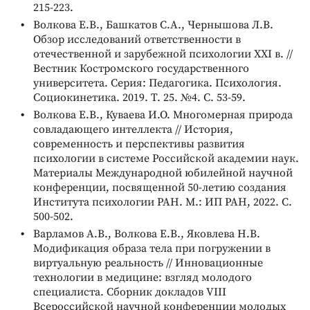
215-223.
Волкова Е.В., Башкатов С.А., Чернышова Л.В.
Обзор исследований ответственности в
отечественной и зарубежной психологии XXI в. //
Вестник Костромского государственного
университета. Серия: Педагогика. Психология.
Социокинетика. 2019. Т. 25. №4. С. 53-59.
Волкова Е.В., Куваева И.О. Многомерная природа
совладающего интеллекта // История,
современность и перспективы развития
психологии в системе Российской академии наук.
Материалы Международной юбилейной научной
конференции, посвященной 50-летию создания
Института психологии РАН. М.: ИП РАН, 2022. С.
500-502.
Варламов А.В., Волкова Е.В., Яковлева Н.В.
Модификация образа тела при погружении в
виртуальную реальность // Инновационные
технологии в медицине: взгляд молодого
специалиста. Сборник докладов VIII
Всероссийской научной конференции молодых