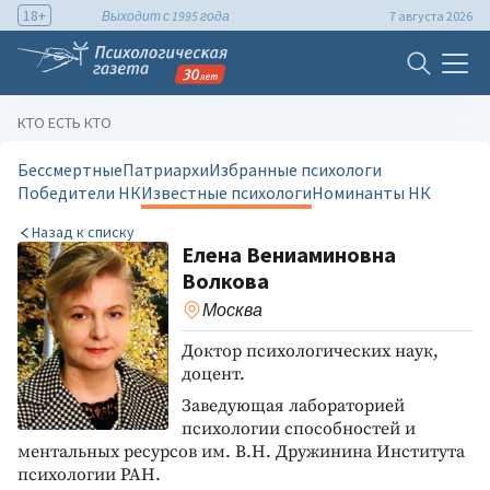
18+
Выходит с 1995 года
7 августа 2026
КТО ЕСТЬ КТО
Бессмертные
Патриархи
Избранные психологи
Победители НК
Известные психологи
Номинанты НК
Назад к списку
Елена Вениаминовна
Волкова
Москва
Доктор психологических наук,
доцент.
Заведующая лабораторией
психологии способностей и
ментальных ресурсов им. В.Н. Дружинина Института
психологии РАН.