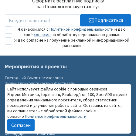
Оформите бесплатную подписку
на «Психологическую газету»
Подписаться
Я ознакомился с
Политикой конфиденциальности
и даю
своё
согласие
на обработку персональных данных
Я даю согласие на получение рекламной и информационной
рассылки
Мероприятия и проекты
Ежегодный Саммит психологов
Зимний психологический фестиваль
Национальный конкурс «Золотая Психея»
Сайт использует файлы cookie с помощью сервисов
Рубрики
Издание
Яндекс Метрика, top.mail.ru, Рамблер/топ-100, SberADS в целях
определения уникального посетителя, сбора статистики
посещений и улучшения работы сайта. Оставаясь на сайте,
Публикации
Подписка на рассылку
вы соглашаетесь с обработкой файлов cookie
Кто есть кто
Мобильное приложение
согласно
Политике конфиденциальности
.
Инструментарий
Информация об издании
Организации
Правила публикации
Согласен
Справочник
Правила клуба
Календарь
Политика