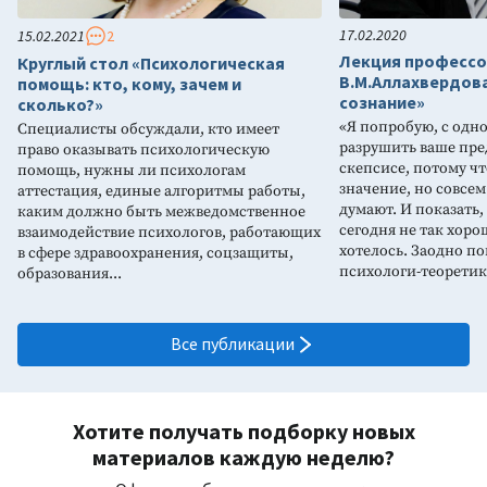
17.02.2020
15.02.2021
2
Лекция профессо
Круглый стол «Психологическая
В.М.Аллахвердов
помощь: кто, кому, зачем и
сознание»
сколько?»
«Я попробую, с одн
Специалисты обсуждали, кто имеет
разрушить ваше пре
право оказывать психологическую
скепсисе, потому чт
помощь, нужны ли психологам
значение, но совсем
аттестация, единые алгоритмы работы,
думают. И показать,
каким должно быть межведомственное
сегодня не так хоро
взаимодействие психологов, работающих
хотелось. Заодно по
в сфере здравоохранения, соцзащиты,
психологи-теорети
образования...
Все публикации
Хотите получать подборку новых
материалов каждую неделю?