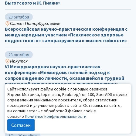
Выготского и Ж. Пиаже»
23 октября
Санкт-Петербург, online
Всероссийская научно-практическая конференция с
международным участием «Психическое здоровье
подростков: от саморазрушения к жизнестойкости»
23 октября
Иркутск
VI Международная научно-практическая
конференция «Межведомственный подход к
сопровождению личности, оказавшейся в трудной
жизненной ситуации: теория и лучшие практики»
Сайт использует файлы cookie с помощью сервисов
Яндекс Метрика, top.mail.ru, Рамблер/топ-100, SberADS в целях
5 — 6 ноября
определения уникального посетителя, сбора статистики
Самара, online
посещений и улучшения работы сайта. Оставаясь на сайте,
Всероссийская научная конференция с
вы соглашаетесь с обработкой файлов cookie
международным участием «Исторические имена в
согласно
Политике конфиденциальности
.
актуальной психологии»
Согласен
17 — 20 ноября