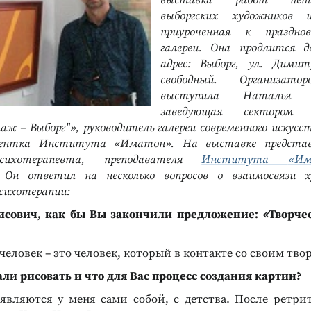
выставка работ пете
выборгских художников и
приуроченная к праздно
галереи. Она продлится д
адрес: Выборг, ул. Димит
свободный. Организато
выступила Наталья 
заведующая
секторо
аж – Выборг"»
,
руководитель галереи современного искус
ентка Института
«
Иматон
»
. На выставке предста
психотерапевта, преподавателя
Института
«
Им
. Он ответил на несколько вопросов о взаимосвязи х
сихотерапии:
сович, как бы Вы закончили предложение:
«
Творче
еловек – это человек, который в контакте со своим тво
ли рисовать и что для Вас процесс создания картин?
ляются у меня сами собой, с детства. После ретри