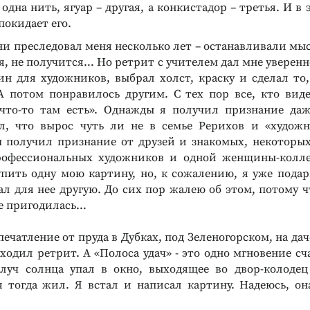
 одна нить, ягуар – другая, а конкистадор – третья. И в
покидает его.
СКИХ СПОСОБНОСТЕЙ
КНИГИ ПО ПСИХОЛОГИИ /
ия творческого
ПРОФОРИЕНТАЦИОННЫЕ СИСТЕМЫ
ни преследовал меня несколько лет – останавливали мыс
Методика «Ориентир».
я детей 5–8
Индивидуальное
я, не получится… Но ретрит с учителем дал мне уверенн
тестирование
ин для художников, выбрал холст, краску и сделал то,
вивающих занятий
Экспресс-диагностика
А потом понравилось другим. С тех пор все, кто виде
профессиональных склонностей
«что-то там есть». Однажды я получил признание даж
Подробнее
л, что вырос чуть ли не в семье Рерихов и «худож
м получил признание от друзей и знакомых, некоторых
рофессиональных художников и одной женщины-колле
упить одну мою картину, но, к сожалению, я уже подари
л для нее другую. До сих пор жалею об этом, потому ч
не пригодилась…
впечатление от пруда в Дубках, под Зеленогорском, на дач
оходил ретрит. А «Полоса удач» - это одно мгновение сч
луч солнца упал в окно, выходящее во двор-колоде
 я тогда жил. Я встал и написал картину. Надеюсь, он