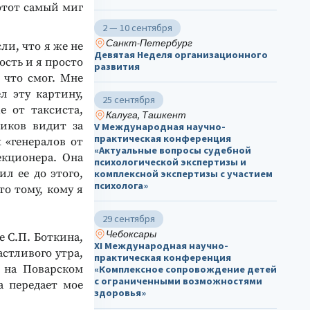
 этот самый миг
2 — 10 сентября
Санкт-Петербург
ли, что я же не
Девятая Неделя организационного
ость и я просто
развития
 что смог. Мне
л эту картину,
25 сентября
е от таксиста,
Калуга, Ташкент
ников видит за
V Международная научно-
практическая конференция
 «генералов от
«Актуальные вопросы судебной
кционера. Она
психологической экспертизы и
л ее до этого,
комплексной экспертизы с участием
психолога»
то тому, кому я
29 сентября
Чебоксары
е С.П. Боткина,
ХΙ Международная научно-
астливого утра,
практическая конференция
ц на Поварском
«Комплексное сопровождение детей
с ограниченными возможностями
а передает мое
здоровья»