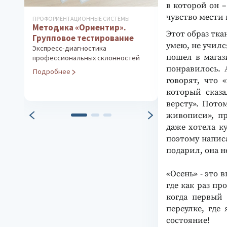
в которой он –
чувство мести 
ПРОФОРИЕНТАЦИОННЫЕ СИСТЕМЫ
РАЗВИТИЕ ТВОРЧЕ
Методика «Ориентир».
Курс развит
Этот образ тка
Групповое тестирование
мышления дл
умею, не училс
лет
Экспресс-диагностика
пошел в магаз
профессиональных склонностей
Программа раз
понравилось. 
Подробнее
Подробнее
говорят, что 
который сказа
версту». Пото
живописи», п
даже хотела к
поэтому написа
подарил, она 
«Осень» - это 
где как раз пр
когда первый 
переулке, где
состояние!