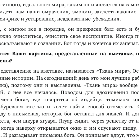
тинного, идеального мира, каким он и является на само
идеть нам наши омрачения, эмоции, захлестывающие 
еи-фикс и устаревшие, неадекватные убеждения.
 с миром все в порядке, он прекрасен был есть и б
нужно очиститься, очистить свое восприятие. Иногда п
скальзывают в сознании. Вот тогда и хочется их запечат
ются Ваши картины, представленные на выставке, 
лены?
едставленые на выставке, называются «Ткань мира», Ос
азные истории. На сегодняшний день это мои лучшие ра
чка), поэтому они и выставлены. «Ткань мира» вообще
Реклама
Реклама
й, с нее все началось. Поводом для вдохновения по
ьмена бога», где говорится об индейце, томимом ко
обуреваем местью и хочет найти способ отомстить. 
ду о письменах, которые бог оставил для людей. И дог
ста, чем шкура ягуара. Ягуар сидит через решетку от 
ь, когда наверху открывается окно и им спускают пищу.
. И разгадывает письмена бога. Он понимает вдруг, что м