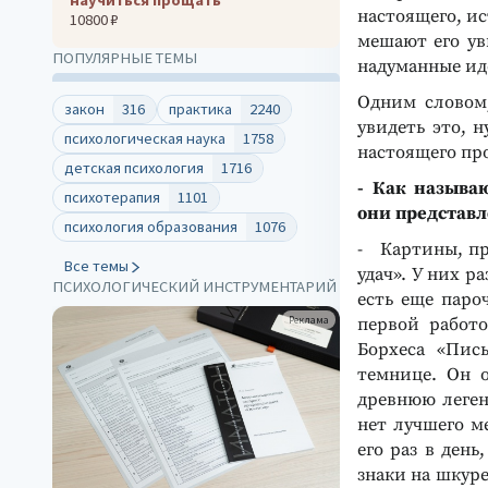
настоящего, ис
10800 ₽
мешают его ув
ПОПУЛЯРНЫЕ ТЕМЫ
надуманные ид
Одним словом,
закон
316
практика
2240
увидеть это, 
психологическая наука
1758
настоящего про
детская психология
1716
- Как называ
психотерапия
1101
они представ
психология образования
1076
- Картины, пр
Все темы
удач». У них р
ПСИХОЛОГИЧЕСКИЙ ИНСТРУМЕНТАРИЙ
есть еще паро
Реклама
первой работо
Борхеса «Пис
темнице. Он 
древнюю леген
нет лучшего ме
его раз в ден
знаки на шкуре