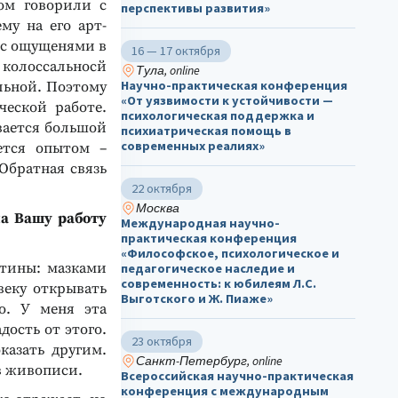
ом говорили с
перспективы развития»
му на его арт-
 с ощущенями в
16 — 17 октября
 колоссальносй
Тула, online
Научно-практическая конференция
льной. Поэтому
«От уязвимости к устойчивости —
ческой работе.
психологическая поддержка и
вается большой
психиатрическая помощь в
современных реалиях»
ется опытом –
Обратная связь
22 октября
Москва
на Вашу работу
Международная научно-
практическая конференция
«Философское, психологическое и
ртины: мазками
педагогическое наследие и
современность: к юбилеям Л.С.
веку открывать
Выготского и Ж. Пиаже»
го. У меня эта
дость от этого.
23 октября
казать другим.
Санкт-Петербург, online
 в живописи.
Всероссийская научно-практическая
конференция с международным