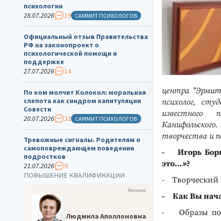
психологии
28.07.2026
19
САММИТ ПСИХОЛОГОВ
Официальный отзыв Правительства
РФ на законопроект о
психологической помощи и
поддержке
27.07.2026
14
центра "Эрмит
По ком молчит Колокол: моральная
слепота как синдром капитуляции
психолог,
студ
Совести
известного 
20.07.2026
32
САММИТ ПСИХОЛОГОВ
Канифольского
творчества и п
Тревожные сигналы. Родителям о
самоповреждающем поведении
- Игорь Бори
подростков
это...
»
?
21.07.2026
9
ПОВЫШЕНИЕ КВАЛИФИКАЦИИ
- Творческий ч
Реклама
- Как Вы нача
- Образы появ
Людмила Аполлоновна