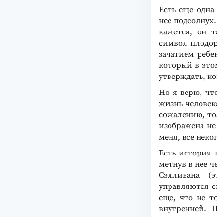
Есть еще одна
нее подсолнух.
кажется, он 
символ плодор
зачатием ребе
который в этом
утверждать, кон
Но я верю, чт
жизнь человека
сожалению, то
изображена не
меня, все неко
Есть история 
метнув в нее 
Сэлливана (эт
управляются с
еще, что не т
внутренней. 