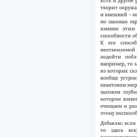
Есть и другое 
творит окружа
и внешний – ми
по законам га
именно этим 
способности о
К его способ
неотьемлемой 
подойти побл
например, то м
из которых скл
вообще устро
квантовом мире
заложен глуб
котором живем
очищаем и раз
этому поспособ
Добавлю: если 
то здесь вс