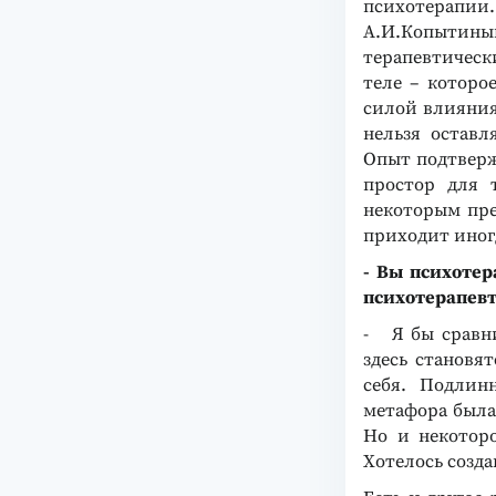
психотерапии
А.И.Копытиным
терапевтическ
теле – которо
силой влияния
нельзя оставл
Опыт подтверж
простор для 
некоторым пре
приходит иногд
- Вы психотер
психотерапевт
- Я бы сравни
здесь становя
себя. Подлинн
метафора была 
Но и некоторо
Хотелось созда