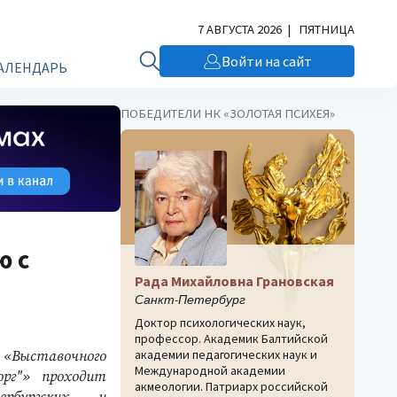
7 АВГУСТА 2026 | ПЯТНИЦА
Войти на сайт
АЛЕНДАРЬ
ПОБЕДИТЕЛИ НК «ЗОЛОТАЯ ПСИХЕЯ»
ю с
Рада Михайловна Грановская
Санкт-Петербург
Доктор психологических наук,
профессор. Академик Балтийской
академии педагогических наук и
»
«
Выставочного
Международной академии
рг"» проходит
акмеологии. Патриарх российской