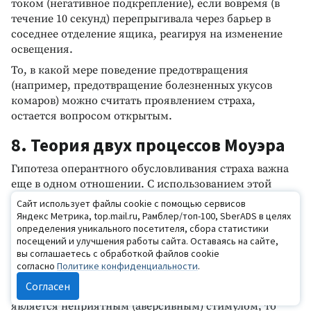
током (негативное подкрепление), если вовремя (в
течение 10 секунд) перепрыгивала через барьер в
соседнее отделение ящика, реагируя на изменение
освещения.
То, в какой мере поведение предотвращения
(например, предотвращение болезненных укусов
комаров) можно считать проявлением страха,
остается вопросом открытым.
8. Теория двух процессов Моуэра
Гипотеза оперантного обусловливания страха важна
еще в одном отношении. С использованием этой
гипотезы
О. Моуэр
(1960) попытался объяснить
Сайт использует файлы cookie с помощью сервисов
устойчивость обусловленных страхов к угасанию в
Яндекс Метрика, top.mail.ru, Рамблер/топ-100, SberADS в целях
определения уникального посетителя, сбора статистики
рамках так называемой «теории двух процессов». В
посещений и улучшения работы сайта. Оставаясь на сайте,
соответствии с этой теорией, страх сначала возникает
вы соглашаетесь с обработкой файлов cookie
по схеме классического обусловливания, то есть
согласно
Политике конфиденциальности
.
человек научается бояться и избегать прежде
Согласен
нейтральных стимулов. Но поскольку сам страх
является неприятным (аверсивным) стимулом, то