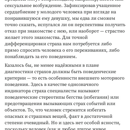
сексуальное возбуждение. Зафиксировав учащенное
сердцебиение у молодого человека при взгляде на
понравившуюся ему девушку, мы едва ли сможем
точно сказать, испугался ли он перспективы получить
отказ при знакомстве с нею, или наоборот — страстно
желает этого знакомства. Для точной
дифференцировки страха нам потребуется либо
прямо спросить человека о его переживаниях, либо
понаблюдать за его поведением.
Казалось бы, не менее надёжными в плане
диагностики страхов должны быть поведенческие
критерии — то есть особенности внешнего моторного
поведения. Здесь в качестве однозначного
индикатора страха специалисты называют
поведенческие стереотипы бегства (избегания) или
предотвращения вызывающих страх событий или
объектов. То, что человек стремится избегать
опасных и страшных вещей, факт в достаточной
степени очевидный. Но и здесь нет особой ясности,
поскольку человек (как и любое другое живое