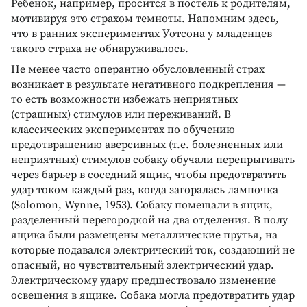
Ребенок, например, просится в постель к родителям,
мотивируя это страхом темноты. Напомним здесь,
что в ранних экспериментах Уотсона у младенцев
такого страха не обнаруживалось.
Не менее часто оперантно обусловленный страх
возникает в результате негативного подкрепления —
то есть возможности избежать неприятных
(страшных) стимулов или переживаний. В
классических экспериментах по обучению
предотвращению аверсивных (т.е. болезненных или
неприятных) стимулов собаку обучали перепрыгивать
через барьер в соседний ящик, чтобы предотвратить
удар током каждый раз, когда загоралась лампочка
(Solomon, Wynne, 1953). Собаку помещали в ящик,
разделенный перегородкой на два отделения. В полу
ящика были размещены металлические прутья, на
которые подавался электрический ток, создающий не
опасный, но чувствительный электрический удар.
Электрическому удару предшествовало изменение
освещения в ящике. Собака могла предотвратить удар