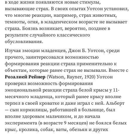
в ходе жизни появляются новые стимулы,
вызывающие страх. В своих опытах Уотсон установил,
что многие реакции, например, страх животных,
темноты, огня, в младенческом возрасте не вызывает
страха. Боязнь возникает, вероятно, позднее в
результате случайного классического
обусловливания.
Изучая эмоции младенцев, Джон Б. Уотсон, среди
прочего, заинтересовался возможностью
формирования реакции страха применительно к
объектам, которые ранее страх не вызывали. Вместе с
Розалией Рейнер
(Watson, Rayner, 1920) Уотсон
проверил возможность формирования
эмоциональной реакции страха белой крысы у 11-
месячного младенца, который ранее крысу вполне
терпел в своей кроватке и даже играл с ней. Альберт
— сын кормилицы, работавшей в больнице, был
вполне здоровым мальчиком, и до начала
эксперимента (в возрасте 9 месяцев) не боялся белых
крыс, кролика, собак, ваты, обезьян и других