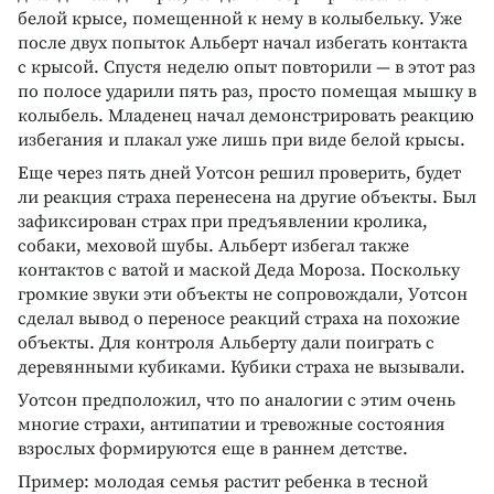
белой крысе, помещенной к нему в колыбельку. Уже
после двух попыток Альберт начал избегать контакта
с крысой. Спустя неделю опыт повторили — в этот раз
по полосе ударили пять раз, просто помещая мышку в
колыбель. Младенец начал демонстрировать реакцию
избегания и плакал уже лишь при виде белой крысы.
Еще через пять дней Уотсон решил проверить, будет
ли реакция страха перенесена на другие объекты. Был
зафиксирован страх при предъявлении кролика,
собаки, меховой шубы. Альберт избегал также
контактов с ватой и маской Деда Мороза. Поскольку
громкие звуки эти объекты не сопровождали, Уотсон
сделал вывод о переносе реакций страха на похожие
объекты. Для контроля Альберту дали поиграть с
деревянными кубиками. Кубики страха не вызывали.
Уотсон предположил, что по аналогии с этим очень
многие страхи, антипатии и тревожные состояния
взрослых формируются еще в раннем детстве.
Пример: молодая семья растит ребенка в тесной