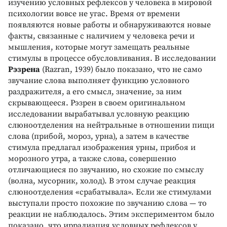
изучению условных рефлексов у человека в мировой
психологии вовсе не угас. Время от времени
появляются новые работы и обнаруживаются новые
факты, связанные с наличием у человека речи и
мышления, которые могут замещать реальные
стимулы в процессе обусловливания. В исследовании
Рэзрена
(Razran, 1939) было показано, что не само
звучание слова выполняет функцию условного
раздражителя, а его смысл, значение, за ним
скрывающееся. Рэзрен в своем оригинальном
исследовании вырабатывал условную реакцию
слюноотделения на нейтральные в отношении пищи
слова (прибой, мороз, урна), а затем в качестве
стимула предлагал изображения урны, прибоя и
морозного утра, а также слова, совершенно
отличающиеся по звучанию, но схожие по смыслу
(волна, мусорник, холод). В этом случае реакция
слюноотделения «срабатывала». Если же стимулами
выступали просто похожие по звучанию слова — то
реакции не наблюдалось. Этим экспериментом было
показано, что иррадиация условных рефлексов у