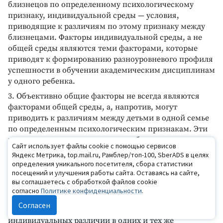
близнецов по определенному психологическому
признаку, индивидуальной среды — условия,
приводящие к различиям по этому признаку между
близнецами. Факторы индивидуальной среды, а не
общей среды являются теми факторами, которые
приводят к формированию разноуровневого профиля
успешности в обучении академическим дисциплинам
у одного ребенка.
3. Объективно общие факторы не всегда являются
факторами общей среды, а, напротив, могут
приводить к различиям между детьми в одной семье
по определенным психологическим признакам. Эти
индивидуальные различия могут быть связаны с
Сайт использует файлы cookie с помощью сервисов
особенностями восприятия разными людьми одних и
Яндекс Метрика, top.mail.ru, Рамблер/топ-100, SberADS в целях
тех же средовых событий, что подчеркивает
определения уникального посетителя, сбора статистики
необходимость изучения факторов именно
посещений и улучшения работы сайта. Оставаясь на сайте,
вы соглашаетесь с обработкой файлов cookie
воспринимаемой семейной микросреды.
согласно
Политике конфиденциальности
.
4. Соотношение вкладов факторов общей среды,
Согласен
индивидуальной среды и генотипа в формирование
индивидуальных различий в одних и тех же