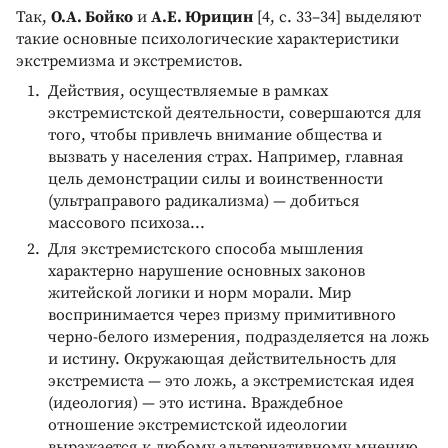
Так,
О.А. Бойко
и
А.Е. Юрицин
[4, с. 33–34] выделяют
такие основные психологические характеристики
экстремизма и экстремистов.
Действия, осуществляемые в рамках
экстремистской деятельности, совершаются для
того, чтобы привлечь внимание общества и
вызвать у населения страх. Например, главная
цель демонстрации силы и воинственности
(ультраправого радикализма) — добиться
массового психоза...
Для экстремистского способа мышления
характерно нарушение основных законов
житейской логики и норм морали. Мир
воспринимается через призму примитивного
черно-белого измерения, подразделяется на ложь
и истину. Окружающая действительность для
экстремиста — это ложь, а экстремистская идея
(идеология) — это истина. Враждебное
отношение экстремистской идеологии
выражается к любому альтернативному мнению,