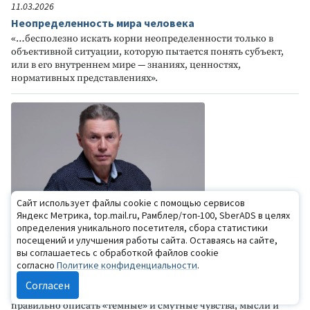
11.03.2026
Неопределенность мира человека
«…бесполезно искать корни неопределенности только в
объективной ситуации, которую пытается понять субъект,
или в его внутреннем мире — знаниях, ценностях,
нормативных представлениях».
Сайт использует файлы cookie с помощью сервисов
Яндекс Метрика, top.mail.ru, Рамблер/топ-100, SberADS в целях
определения уникального посетителя, сбора статистики
22.01.2026
посещений и улучшения работы сайта. Оставаясь на сайте,
Где в мозге спрятано бессознательное?
вы соглашаетесь с обработкой файлов cookie
согласно
Политике конфиденциальности
.
Нейробиологи уже способны определять зоны мозга,
участвующие в неосознаваемых психических процессах, но
Согласен
без психологов они не смогут наполнить их содержанием,
правильно описать «темные» и смутные чувства, мысли и