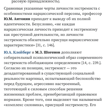
расовую принадлежность).
Сравнивая указанные черты личности экстремиста с
особенностями нарциссической персоны, профессор
Ю.М. Антонян
приходит к выводу об их полной
идентичности. Безусловно, «не каждая
нарциссическая личность приходит к экстремизму
как преступной деятельности, но личности
экстремиста обязательно присущи нарциссические
характеристики» [31, с. 146].
Ю.А. Клейберг
и
М.З. Шогенов
дополняют
собирательный психологический образ современного
экстремиста обобщающим определением [14, с. 239.].
Согласно их позиции, экстремист — это
дезадаптированный в существующей социальной
реальности маргинал, испытывающий беспокойство
перед будущим, агрессивно настроенный,
тяготеющий к силовым способам решения
жизненных проблем, пренебрегающий правовыми
нормами. Кроме того, они выделяют так называемый
«комплекс силовика», присущий экстремисту. Его