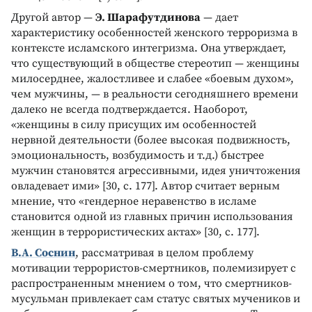
Другой автор —
Э. Шарафутдинова
— дает
характеристику особенностей женского терроризма в
контексте исламского интегризма. Она утверждает,
что существующий в обществе стереотип — женщины
милосерднее, жалостливее и слабее «боевым духом»,
чем мужчины, — в реальности сегодняшнего времени
далеко не всегда подтверждается. Наоборот,
«женщины в силу присущих им особенностей
нервной деятельности (более высокая подвижность,
эмоциональность, возбудимость и т.д.) быстрее
мужчин становятся агрессивными, идея уничтожения
овладевает ими» [30, с. 177]. Автор считает верным
мнение, что «гендерное неравенство в исламе
становится одной из главных причин использования
женщин в террористических актах» [30, с. 177].
В.А. Соснин
, рассматривая в целом проблему
мотивации террористов-смертников, полемизирует с
распространенным мнением о том, что смертников-
мусульман привлекает сам статус святых мучеников и