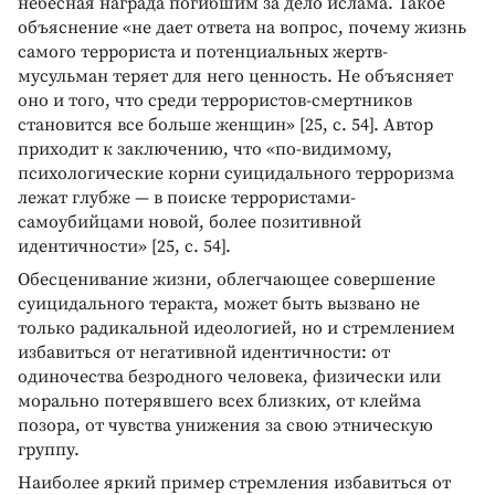
небесная награда погибшим за дело ислама. Такое
объяснение «не дает ответа на вопрос, почему жизнь
самого террориста и потенциальных жертв-
мусульман теряет для него ценность. Не объясняет
оно и того, что среди террористов-смертников
становится все больше женщин» [25, с. 54]. Автор
приходит к заключению, что «по-видимому,
психологические корни суицидального терроризма
лежат глубже — в поиске террористами-
самоубийцами новой, более позитивной
идентичности» [25, с. 54].
Обесценивание жизни, облегчающее совершение
суицидального теракта, может быть вызвано не
только радикальной идеологией, но и стремлением
избавиться от негативной идентичности: от
одиночества безродного человека, физически или
морально потерявшего всех близких, от клейма
позора, от чувства унижения за свою этническую
группу.
Наиболее яркий пример стремления избавиться от