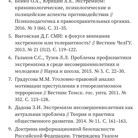
Бойко О.А., Юрицин А.Е. Экстремизм:
криминологические, психологические и
полицейские аспекты противодействия //
Психопедагогика в правоохранительных органах.
2016. № 3 (66). С. 31–35.
Выговская Д.Г. СМИ: в фокусе внимания
экстремизм или толерантность? // Вестник ЧелГУ.
2013. № 21 (312). С. 119–122.
Галахов С.С., Тузов Л.Л. Проблемы профилактики
экстремизма в среде несовершеннолетних и
молодежи // Наука и школа. 2015. № 5. С. 22–30.
Градусова М.М. Уголовно-правовой анализ
мотивации преступления в этнорелигиозном
терроризме // Вестник Томск. гос. унта. 2011. №
352. С. 123–128.
Дадова З.И. Экстремизм несовершеннолетних как
актуальная проблема // Теория и практика
общественного развития. 2014. № 11. С. 161–163.
Доктрина информационной безопасности
Российской Федерации. Утверждена Указом