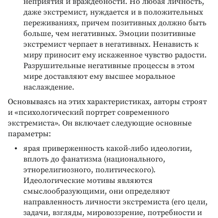
неприятия и враждебности. Но любая личность,
даже экстремист, нуждается и в положительных
переживаниях, причем позитивных должно быть
больше, чем негативных. Эмоции позитивные
экстремист черпает в негативных. Ненависть к
миру приносит ему искаженное чувство радости.
Разрушительные негативные процессы в этом
мире доставляют ему высшее моральное
наслаждение.
Основываясь на этих характеристиках, авторы строят
и «психологический портрет современного
экстремиста». Он включает следующие основные
параметры:
ярая приверженность какой-либо идеологии,
вплоть до фанатизма (национального,
этнорелигиозного, политического).
Идеологические мотивы являются
смыслообразующими, они определяют
направленность личности экстремиста (его цели,
задачи, взгляды, мировоззрение, потребности и