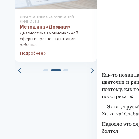
ДИАГНОСТИКА ОСОБЕННОСТЕЙ
ДИАГНОСТИКА ОС
ЛИЧНОСТИ
ЛИЧНОСТИ
Методика «Домики»
Методика «
путь»
Диагностика эмоциональной
сферы и прогноз адаптации
о
Технология исс
ребенка
ти
с помощью рис
Подробнее
Подробнее
Как-то появила
цветочки и реш
поэтому, как т
подстрекать:
— Эх вы, трусы
Ха-ха-ха! Слаба
Надоело это сл
боятся.