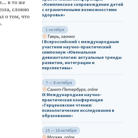
и… в то же
«Комплексное сопровождение детей
езла, словно
с ограниченными возможностями
здоровья»
л о том, что
.
1 октября
Тверь, заочно
I Всероссийский с международным
участием научно-практический
симпозиум «Ювенальная
девиантология: актуальные тренды
развития, интеграции и
перспективы»
7 — 8 октября
Санкт-Петербург, online
IX Международная научно-
практическая конференция
«Герценовские чтения:
психологические исследования в
образовании»
15 — 16 октября
Москва, online