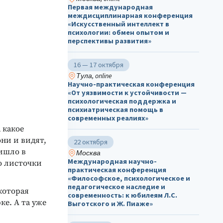
Первая международная
междисциплинарная конференция
«Искусственный интеллект в
психологии: обмен опытом и
перспективы развития»
16 — 17 октября
Тула, online
Научно-практическая конференция
«От уязвимости к устойчивости —
психологическая поддержка и
психиатрическая помощь в
современных реалиях»
 какое
ни и видят,
22 октября
ришло в
Москва
Международная научно-
о листочки
практическая конференция
«Философское, психологическое и
педагогическое наследие и
 которая
современность: к юбилеям Л.С.
ке. А та уже
Выготского и Ж. Пиаже»