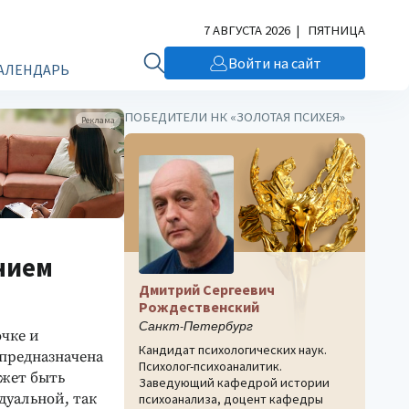
7 АВГУСТА 2026 | ПЯТНИЦА
Войти на сайт
АЛЕНДАРЬ
ПОБЕДИТЕЛИ НК «ЗОЛОТАЯ ПСИХЕЯ»
Реклама
нием
Дмитрий Сергеевич
Рождественский
Санкт-Петербург
очке и
Кандидат психологических наук.
предназначена
Психолог-психоаналитик.
ожет быть
Заведующий кафедрой истории
дуальной, так
психоанализа, доцент кафедры