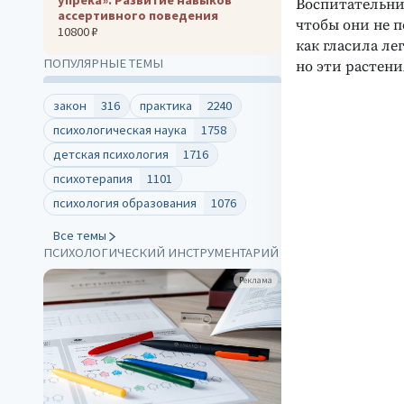
Воспитательниц
ассертивного поведения
чтобы они не п
10800 ₽
как гласила ле
ПОПУЛЯРНЫЕ ТЕМЫ
но эти растен
закон
316
практика
2240
психологическая наука
1758
детская психология
1716
психотерапия
1101
психология образования
1076
Все темы
ПСИХОЛОГИЧЕСКИЙ ИНСТРУМЕНТАРИЙ
клама
Реклама