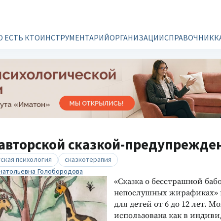
О ЕСТЬ КТО
ИНСТРУМЕНТАРИЙ
ОРГАНИЗАЦИИ
СПРАВОЧНИК
К
 авторской сказкой-предупрежде
ская психология
сказкотерапия
натольевна Голобородова
«Сказка о бесстрашной баб
непослушных жирафиках» 
для детей от 6 до 12 лет. М
использована как в индиви