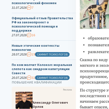
психологический феномен
31.07.2026
7
Официальный отзыв Правительства
РФ на законопроект о
психологической помощи и
поддержке
27.07.2026
16
образоват
познавате
Новые этические контексты
психологии
развлекат
28.07.2026
19
САММИТ ПСИХОЛОГОВ
Сказка по виду
По ком молчит Колокол: моральная
мягкого и экол
слепота как синдром капитуляции
психокоррекци
Совести
продуктивное,
20.07.2026
32
САММИТ ПСИХОЛОГОВ
происходящего
ПОВЫШЕНИЕ КВАЛИФИКАЦИИ
По структуре э
Реклама
последствиях 
начинаем расск
Александр Олегович
Орлов
бывает опасен