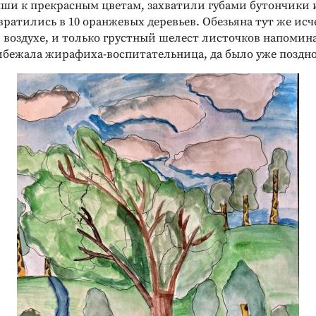
и к прекрасным цветам, захватили губами бутончики 
ратились в 10 оранжевых деревьев. Обезьяна тут же исч
 воздухе, и только грустный шелест листочков напомина
ибежала жирафиха-воспитательница, да было уже поздно