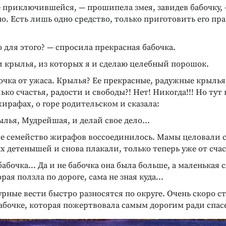
е приключившейся, — прошипела змея, завидев бабочку,
о. Есть лишь одно средство, только приготовить его пр
о для этого? — спросила прекрасная бабочка.
и крылья, из которых я и сделаю целебный порошок.
очка от ужаса. Крылья? Ее прекрасные, радужные крылья
ько счастья, радости и свободы?! Нет! Никогда!!! Но тут
ирафах, о горе родительском и сказала:
ылья, Мудрейшая, и делай свое дело…
все семейство жирафов воссоединилось. Мамы целовали 
х детенышей и снова плакали, только теперь уже от сча
бабочка… Да и не бабочка она была больше, а маленькая 
орая ползла по дороге, сама не зная куда…
урные вести быстро разносятся по округе. Очень скоро ст
абочке, которая пожертвовала самым дорогим ради спа