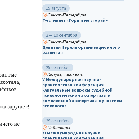
15 августа
Санкт-Петербург
Фестиваль «Гори и не сгорай»
2 — 10 сентября
Санкт-Петербург
Девятая Неделя организационного
развития
25 сентября
Калуга, Ташкент
довитые
V Международная научно-
ахотела,
практическая конференция
рафиков
«Актуальные вопросы судебной
психологической экспертизы и
комплексной экспертизы с участием
психолога»
ка заругает!
29 сентября
ичего не
Чебоксары
ХΙ Международная научно-
практическая конференция