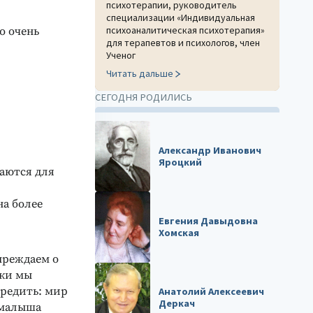
психотерапии, руководитель
специализации «Индивидуальная
психоаналитическая психотерапия»
о очень
для терапевтов и психологов, член
Ученог
Читать дальше
СЕГОДНЯ РОДИЛИСЬ
Александр Иванович
Яроцкий
даются для
а более
Евгения Давыдовна
Хомская
преждаем о
зки мы
предить: мир
Анатолий Алексеевич
Деркач
 малыша