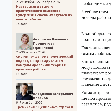
28 сентября–25 ноября 2026
необходимые д
Мастерская детского
практического психолога.
А сейчас предл
Супервизия сложных случаев из
методы работы 
опыта работы
36800 ₽
В одной далек
Анастасия Павловна
родители и цел
Процветова
Как только нач
(Данилова)
28–30 августа 2026
самым любимы
Системно-феноменологический
подход в индивидуальном
В них очень мн
консультировании: теория и
могут достават
практика работы
планете: их ро
13200 ₽
чрезвычайно дл
и свежие лист
Когда жирафик
Владислав Валерьевич
Краснов
где под присм
6–7 октября 2026
резвились, рад
Тренинг «Общение «без страха и
упрека». Развитие навыков