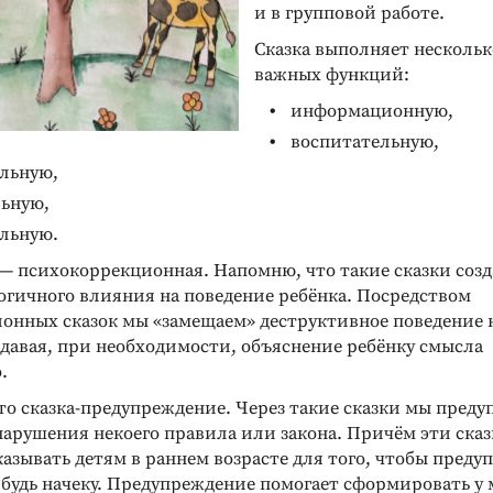
и в групповой работе.
Сказка выполняет нескольк
важных функций:
информационную,
воспитательную,
ельную,
льную,
ельную.
 — психокоррекционная. Напомню, что такие сказки соз
огичного влияния на поведение ребёнка. Посредством
онных сказок мы «замещаем» деструктивное поведение н
 давая, при необходимости, объяснение ребёнку смысла
.
то сказка-предупреждение. Через такие сказки мы преду
нарушения некоего правила или закона. Причём эти ска
азывать детям в раннем возрасте для того, чтобы преду
, будь начеку. Предупреждение помогает сформировать у