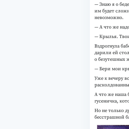
— Знаю я о бед
им будет сложн
невозможно.
— А что же над
— Крылья. Тво
Вздрогнула баб
дарили ей стол
о безутешных ж
— Бери мои кр
Уже к вечеру 
расколдованны
А что же наша 
гусеничка, кот
Но не только д
бесстрашной б