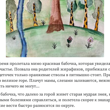
время пролетала мимо красивая бабочка, которая увидела
частье. Позвала она родителей жирафиков, прибежали о
 деточек только оранжевые стволы в пятнышко стоят. П
 великое горе. Плачут мамы, слезами заливаются, нежн
ать ничего не могут…
бабочка, что далеко за горой живет старая мудрая змея,
ными болезнями справляться, и полетела скорее к знахар
хие вести быстро разносятся по округе.