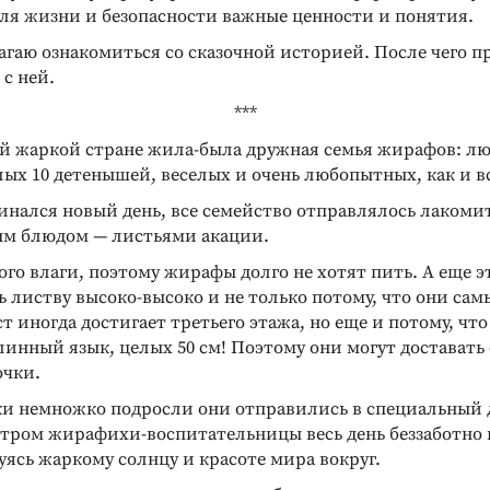
ля жизни и безопасности важные ценности и понятия.
агаю ознакомиться со сказочной историей. После чего п
с ней.
***
ой жаркой стране жила-была дружная семья жирафов: л
ых 10 детенышей, веселых и очень любопытных, как и вс
инался новый день, все семейство отправлялось лакоми
м блюдом — листьями акации.
ого влаги, поэтому жирафы долго не хотят пить. А еще 
ь листву высоко-высоко и не только потому, что они сам
ст иногда достигает третьего этажа, но еще и потому, чт
инный язык, целых 50 см! Поэтому они могут доставать
очки.
и немножко подросли они отправились в специальный д
отром жирафихи-воспитательницы весь день беззаботно 
уясь жаркому солнцу и красоте мира вокруг.