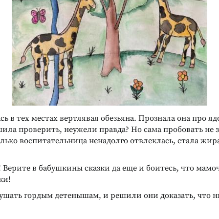
ОБЕННОСТЕЙ
Жизненный
ледования личности
уночных метафор
сь в тех местах вертлявая обезьяна. Прознала она про я
ила проверить, неужели правда? Но сама пробовать не з
олько воспитательница ненадолго отвлеклась, стала жи
! Верите в бабушкины сказки да еще и боитесь, что мамоч
ки!
ушать гордым детенышам, и решили они доказать, что н