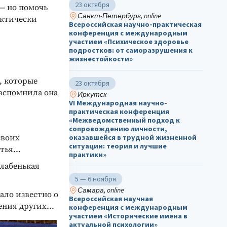
23 октября
 — но помочь
Санкт-Петербург, online
актически
Всероссийская научно-практическая
конференция с международным
участием «Психическое здоровье
подростков: от саморазрушения к
жизнестойкости»
, которые
23 октября
 вспомнила она
Иркутск
VI Международная научно-
практическая конференция
«Межведомственный подход к
сопровождению личности,
своих
оказавшейся в трудной жизненной
ситуации: теория и лучшие
стья…
практики»
слабенькая
5 — 6 ноября
Самара, online
ало известно о
Всероссийская научная
сения других…
конференция с международным
участием «Исторические имена в
актуальной психологии»