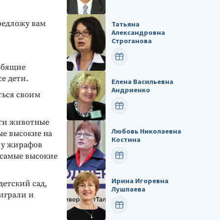
редложу вам
Татьяна
Александровна
Строганова
ПОЗДРАВИТЬ
юбящие
е дети.
Елена Васильевна
Андриенко
ться своим
ПОЗДРАВИТЬ
эти животные
Любовь Николаевна
ые высокие на
Костина
о у жирафов
ПОЗДРАВИТЬ
 самые высокие
Ирина Игоревна
етский сад,
Лушпаева
играли и
ПОЗДРАВИТЬ