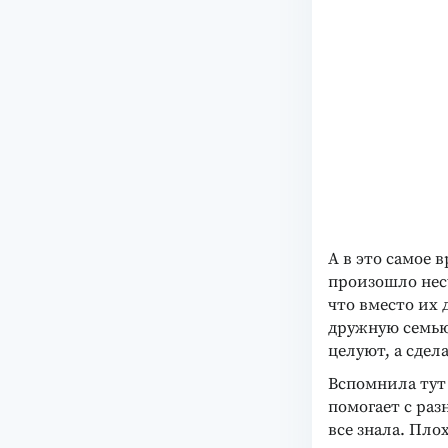
А в это самое 
произошло нес
что вместо их
дружную семью
целуют, а сдел
Вспомнила тут 
помогает с раз
все знала. Пло